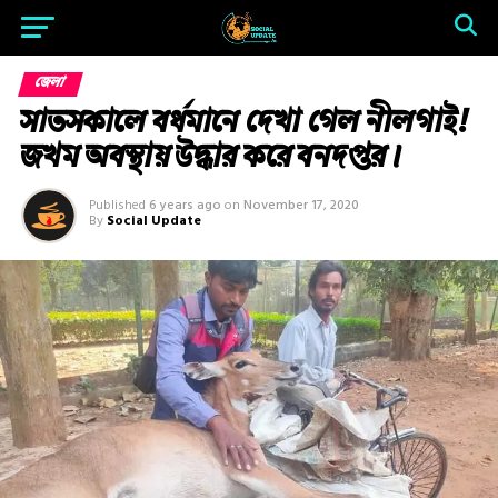
জেলা
সাতসকালে বর্ধমানে দেখা গেল নীলগাই!
জখম অবস্থায় উদ্ধার করে বনদপ্তর।
Published
6 years ago
on
November 17, 2020
By
Social Update