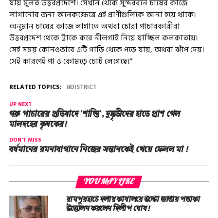
যায় মূলত উত্তরপ্রদেশে। সেখান থেকে সুন্দরবনে চাষের কাজে
লাগানোর জন্য অনেকক্ষেত্রে এই প্রাণীগুলিকে আনা হয়ে থাকে।
অনুমান চাষের কাজে লাগাতে অথবা চোরা পাচারকারীরা
উত্তরপ্রদেশ থেকে ট্রাকে করে নীলগাই নিয়ে যাচ্ছিল কলকাতায়।
সেই সময় কোনওভাবে এটি গাড়ি থেকে পড়ে যায়, অথবা ঝাঁপ দেয়।
সেই কারণেই পা ও কোমড়ে চোট লেগেছে।”
RELATED TOPICS:
DISTRICT
UP NEXT
গরু পাচারের প্রতিবাদে ‘শাস্তি’, দুষ্কৃতীদের হাতে প্রাণ গেল
মালদহের কৃষকের!
DON'T MISS
বর্ধমানের রমনাবাগানে নিজের সন্তানকেই খেয়ে ফেলল মা !
YOU MAY LIKE
রামপুরহাটে দলীয় কার্যালয়ে উল্টো জাতীয় পতাকা
উত্তোলন করলেন দিলীপ ঘোষ!