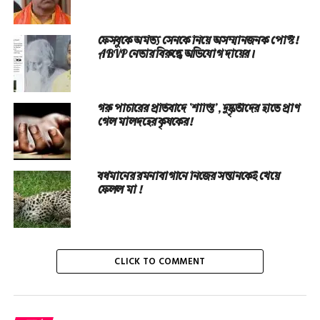
ফেসবুকে অর্মত্য সেনকে নিয়ে অসম্মানজনক পোস্ট!
ABVP নেতার বিরুদ্ধে অভিযোগ দায়ের।
গরু পাচারের প্রতিবাদে ‘শাস্তি’, দুষ্কৃতীদের হাতে প্রাণ
গেল মালদহের কৃষকের!
বর্ধমানের রমনাবাগানে নিজের সন্তানকেই খেয়ে
ফেলল মা !
CLICK TO COMMENT