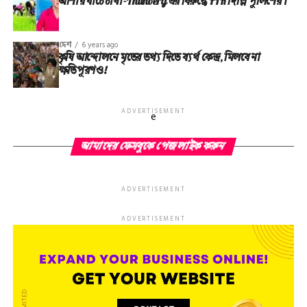
আশায় বাঁচে চাষা-Thunberg এর বিরুদ্ধে FIR দিল্লি পুলিশের।
দেশ
6 years ago
কৃষি আন্দোলনে মৃতের তথ‌্য দিতে ব্যর্থ কেন্দ্র, মিলবে না
ক্ষতিপূরণও!
ADVERTISEMENT
e
আমাদের ফেসবুকে পেজ লাইক করুন
ADVERTISEMENT
ADVERTISEMENT