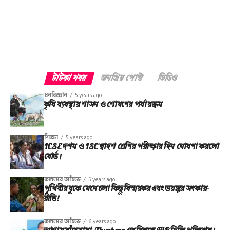
টাটকা খবর
জনপ্রিয় পোস্ট
ভিডিও
ধনবিজ্ঞান
5 years ago
কৃষি ব্যবস্থায় শাসন ও শোষণের পর্যায়ক্রম
শিক্ষা
5 years ago
ICSE দশম ও ISC দ্বাদশ শ্রেণির পরীক্ষার দিন ঘোষণা করলো
বোর্ড।
কলমের আঁচড়ে
5 years ago
পৃথিবীর বুকে মেনে চলা কিছু বিস্ময়কর এবং ভয়ঙ্কর সত্‍কার-
রীতি!
কলমের আঁচড়ে
6 years ago