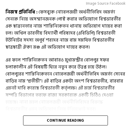
Image Source Facebook
নিজস্ব প্রতিনিধি :
ফেসবুকে নোবেলজয়ী অর্থনীতিবিদ অমর্ত্য
সেনকে নিয়ে অসম্মানজনক পোস্ট করার অভিযোগে বিশ্বভারতীর
এক ছাত্রনেতার নামে শান্তিনিকেতন থানায় অভিযোগ দায়ের করা
হল। অখিল ভারতীয় বিদ্যার্থী পরিষদের (এবিভিপি) বিশ্বভারতী
ইউনিটের সদস্য অপূর্ব শরদের নামে বাম সমর্থিত বিশ্বভারতীর
ছাত্রছাত্রী ঐক্য মঞ্চ এই অভিযোগ দায়ের করল।
এর ফলে শান্তিনিকেতন আবারও মুখ্যমন্ত্রীর বোলপুর সফর
চলাকালীন এই বিষয়টি ঘিরে নতুন করে উত্তপ্ত হয়ে উঠল।
বোলপুরের শান্তিনিকেতনে নোবেলজয়ী অর্থনীতিবিদ অমর্ত্য সেনের
বাড়ির নাম “প্রতীচী”। এই বাড়ির একটা অংশ বিশ্বভারতীর, বারবার
এমনই দাবি করেছে বিশ্বভারতী কর্তৃপক্ষ। এই মর্মে বিশ্বভারতীর
সম্পত্তি বিভাগের তরফে রাজ্য সরকারকে একটি চিঠিও দেওয়া
হয়েছে। নানা মহল নোবেলজয়ী অর্থনীতিবিদের বিরুদ্ধে
বিশ্বভারতীর এমন অভিযোগ নিয়ে ইতিমধ্যেই সরব।
CONTINUE READING
এরকম পরিস্থিতির মাঝেই ফেসবুকে অমর্ত্য সেনকে নিয়ে
অসম্মানজনক পোস্ট করেছে বিজেপির ছাত্র সংগঠন এবিভিপির নেতা