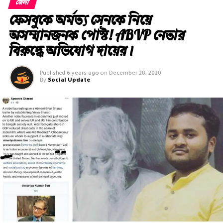
জেলা
ফেসবুকে অর্মত্য সেনকে নিয়ে
অসম্মানজনক পোস্ট! ABVP নেতার
বিরুদ্ধে অভিযোগ দায়ের।
Published
6 years ago
on
December 28, 2020
By
Social Update