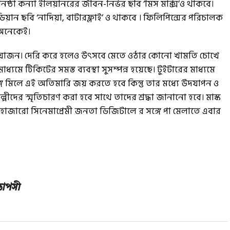
নিষ্ঠা কন্যা ইলিয়ানরের জীবন-নির্ভর ছবি ‘মিস মার্ক্স’ও থাকবে।
িয়ান ছবি ‘নাদিয়া, বাটারফ্লাই’ ও থাকবে । ফিলিপিন্সের পরিচালক
 অনেকেই।
বের আয়োজন। দেরি করে হলেও উৎসবে মেতে ওঠার কোনো খামতি চোখে
ধ্যমে টিকিটের সমস্ত ব্যবস্থা সুসম্পন্ন হয়েছে। টুইটারের মাধ্যমে
গে মিলে এই অতিমারি জয় করতে হবে কিন্তু তার মধ্যে উদযাপন ও
্পীদের স্মৃতিচারণ করা হবে সাথে তাদের শ্রদ্ধা জানানো হবে। মাস্ক
ে হাজারো সিনেমাপ্রেমী জনতা ডিজিটালে র সঙ্গে পা মেলাতে এবার
 তাপসী