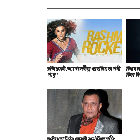
রশ্মি রকেট, অ্যাথলেটিক্স এর চরিত্রে তাপসী
বিবাহ বা
পান্নু।
কিনে দি
অভিনেতা মিঠুন চক্রবর্তী মুসৌরিতে শুটিং