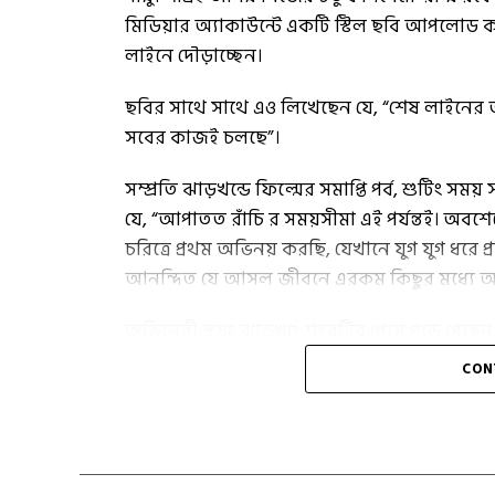
মিডিয়ার অ্যাকাউন্টে একটি স্টিল ছবি আপলোড কর
লাইনে দৌড়াচ্ছেন।
ছবির সাথে সাথে এও লিখেছেন যে, “শেষ লাইনের অর্ধেক
সবের কাজই চলছে”।
সম্প্রতি ঝাড়খন্ডে ফিল্মের সমাপ্তি পর্ব, শুটিং 
যে, “আপাতত রাঁচি র সময়সীমা এই পর্যন্তই। অবশেষে 
চরিত্রে প্রথম অভিনয় করছি, যেখানে যুগ যুগ ধরে
আনন্দিত যে আসল জীবনে এরকম কিছুর মধ্যে আম
অভিনেত্রী স্বয়ং ঝাড়খণ্ড শহরটির প্রেমে পড়ে গ
ব্যক্ত করতে পারছেন না তিনি। শেষে তিনি সুস্বাদু 
CON
তাপসীর টুইট এ ঝাড়খণ্ডের মুখ্যমন্ত্রী হেমন্ত সোরে
আনন্দিত তার এই সুন্দর শহরটির কদর লোকমুখে ছড়ি
একাগ্রতার সঙ্গে খেলাধুলা এবং খেলাধুলার সঙ্গে 