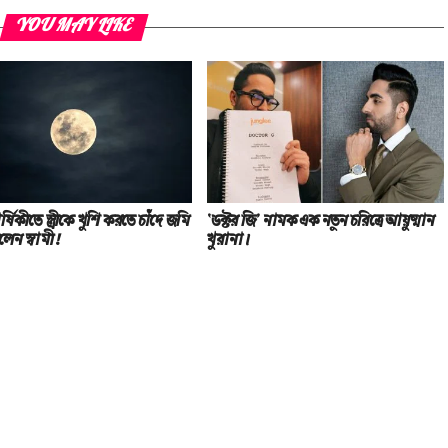
YOU MAY LIKE
র্ষিকীতে স্ত্রীকে খুশি করতে চাঁদে জমি
‘ডক্টর জি’ নামক এক নতুন চরিত্রে আয়ুষ্মান
লেন স্বামী!
খুরানা।