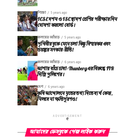
শিক্ষা
5 years ago
ICSE দশম ও ISC দ্বাদশ শ্রেণির পরীক্ষার দিন
ঘোষণা করলো বোর্ড।
কলমের আঁচড়ে
5 years ago
পৃথিবীর বুকে মেনে চলা কিছু বিস্ময়কর এবং
ভয়ঙ্কর সত্‍কার-রীতি!
কলমের আঁচড়ে
6 years ago
আশায় বাঁচে চাষা-Thunberg এর বিরুদ্ধে FIR
দিল্লি পুলিশের।
দেশ
6 years ago
কৃষি আন্দোলনে মৃতের তথ‌্য দিতে ব্যর্থ কেন্দ্র,
মিলবে না ক্ষতিপূরণও!
ADVERTISEMENT
e
আমাদের ফেসবুকে পেজ লাইক করুন