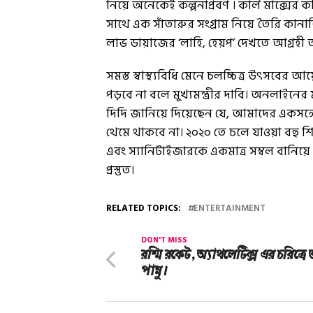
নিয়ে অনেকেই কল্পনাপ্রবণ । কার্ল মাক্সের ক
সাথে এক সাঁতারুর সংগ্রাম নিয়ে তৈরি কানাড
লাভ ডায়াজের ‘লাহি, হেয়প’ দেখতে আগ্রহী
সমস্ত স্বাস্থ্যবিধি মেনে চলচ্চিত্র উৎস
পড়বে না বলে মুখ্যমন্ত্রীর দাবি। অনলাইনের মা
দিদি জানিয়ে দিয়েছেন যে, আমাদের একসঙ্
থেমে থাকবে না। ২০২০ তে চলে যাওয়া বহু শিল
এবং স্যানিটাইজারকে একমাত্র সম্বল বানিয়
প্রস্তুত।
RELATED TOPICS:
ENTERTAINMENT
DON'T MISS
রশ্মি রকেট, অ্যাথলেটিক্স এর চরিত্রে
পান্নু।