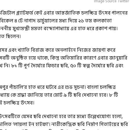
Image Source Twitter
িজিটাল প্ল্যাটফর্ম কেই এবার আন্তর্জাতিক চলচ্চিত্র উৎসব পালনের
বিকেল ৪ টে নাগাদ ভার্চুয়ালের মধ্য দিয়ে ২৬ তম কলকাতা
় মুখ্যমন্ত্রী মমতা বন্দ্যোপাধ্যায় এর হাত ধরে প্রকাশ পায়।
লিত ছিলেন।
িসর এবং খ্যাতি বিরাজ করে অনলাইনে নিজের জায়গা করে
বটি অনুষ্ঠিত হয়ে থাকে, কিন্তু অতিমারির কারণে এবার জানুয়ারি
৮১ টি পূর্ণ দৈর্ঘ্যের ফিচার ছবি, ৫০ টি স্বল্প দৈর্ঘ্যের ছবি এবং
ুর পাঁচালি’র হাত ধরে ঘটবে এর শুভ সূচনা। বাংলা চলচ্চিত্র
যায় কে শ্রদ্ধা জানিয়ে তার মোট ৯ টি ছবি দেখানো হবে। ৮ টি
ই চলচ্চিত্র উৎসব।
া উৎসবটিতে যেসব ছবি দেখানো হবে তার মধ্যে উল্লেখযোগ্য হলো,
 ‘লায়লা ইন হাইফা’। নারীকেন্দ্রিক ছবি নির্মাণ গিতাইয়ের ছবি