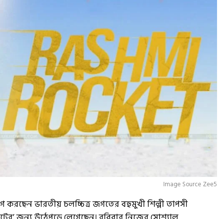
Image Source Zee5
ভোগ করছেন ভারতীয় চলচ্চিত্র জগতের বহুমুখী শিল্পী তাপসী
ি রকেটের’ জন্য উঠেপড়ে লেগেছেন। রবিবার নিজের সোশ্যাল