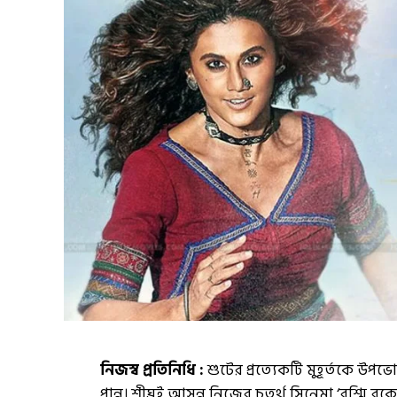
নিজস্ব প্রতিনিধি :
শুটের প্রত্যেকটি মুহূর্তকে উপ
পান্নু। শীঘ্রই আসন্ন নিজের চতুর্থ সিনেমা ‘রশ্ম