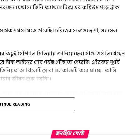
েছেন যেখানে তিনি অ্যাথলেটিক্স এর কস্টিউম পড়ে ট্রাক
 পর্যন্ত যেতে পেরেছি। চরিত্রের সঙ্গে সঙ্গে পা, ম্যাসেল
সময় সবকিছুই সোশ্যাল মিডিয়ায় জানিয়েছেন। সাথে এও লিখেছেন
ট্রাক লাইনের শেষ পর্যন্ত পৌঁছাতে পেরেছি। এইরকম দুর্ধর্ষ
 প্রতিনিয়ত অ্যাথলেটিক্স রা এই কাজটি করে যাচ্ছে। আমি
ার জীবন শুরু হয়নি”।
েছেন। প্রথম বার এই শহরে এসে কাজ করার অভিজ্ঞতা সত্যি বলে
লিট্টি- চোখার প্রশংসা করতেও ভোলেন নি।
TINUE READING
ন ধন্যবাদ জানিয়েছেন অভিনেত্রীকে। মুখ্যমন্ত্রী খুবই আনন্দিত
য়ে পড়াতে। সাথে মুখ্যমন্ত্রী জানান যে, “আমরা খুবই
জড়িয়ে থাকা খেলোয়াড়দের বিকাশে সহায়তা করবো। সঙ্গে
জনপ্রিয় পোস্ট