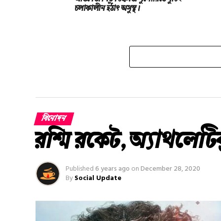
চলাকালীন হঠাৎ অসুস্থ।
বিনোদন
রশ্মি রকেট, অ্যাথলেটিক্
Published
6 years ago
on
December 28, 2020
By
Social Update