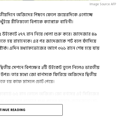
Image Source AFP
 তৃতীয়দিনে অজিদের পিছনে ফেলে জয়েরদিকে এগোচ্ছে
ুঁইয়ে রীতিমতো বিপাকে ক্যাঙ্গারু বাহিনী।
র। ৫ উইকেটে ২৭৭ রান নিয়ে খেলা শুরু করে। জাদেজার ৪৯
 হতে হয় রাহানেকে। এর পর জাদেজাকে শর্ট বলে ফাঁসিয়ে
্টার্ক। এদিন মধ্যাহ্নভোজের আগে ৩২৬ রানে শেষ হয়ে যায়
্বিতীয় সেশনে বিপক্ষের ২টি উইকেট তুলে নিলেও ভারতীয়
উপর। তার মধ্যে জো বার্নসকে ফিরিয়ে অজিদের দ্বিতীয়
াড়তে হয় কাফ মাসলে চোট পেয়ে।
্কোরবোর্ডে ৬৫ রান তোলে অজিরা। জো বর্নসের এই সিরিজের
ুরু থেকে চাপ বাড়াতে শুরু করেন বুমরাহ-জাদেজারা। চা-
টিভ স্মিথকে বোল্ড করেন বুমরাহ। মাত্র ৮ রানে প্যাভিলিয়নে
TINUE READING
 থিতু হয়ে যাওয়া ওপেনার ম্যাথু ওয়েডকে জাদেজা ফেরানোর