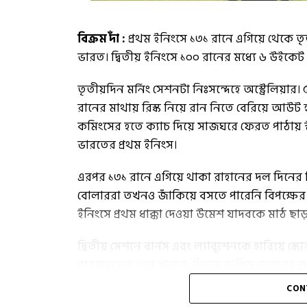
বিক্রম দাঁ :
প্রথম ইনিংসে ১৩১ রানে এগিয়ে থেকে
ভারত। দ্বিতীয় ইনিংসে ১০০ রানের মধ্যে ৬ উইকেট খ
তৃতীয়দিন মর্নিং সেশনটা নিঃসন্দেহে অস্ট্রেলিয়া
রানের মাথায় রিস্ক নিয়ে রান নিতে বেরিয়ে আউট
কমিংসের হতে ক্যাচ দিয়ে সাজঘরে ফেরত পাঠায় স
ভারতের প্রথম ইনিংস।
এরপর ১৩১ রানে এগিয়ে থাকা রাহানের দল দিনের দ
বোলাররা তখনও জাঁকিয়ে বসতে পারেনি বিপক্ষের 
ইনিংসে প্রথম ধাক্কা দেওয়া উমেশ যাদবকে মাঠ ছ
দ্বিতীয় সেশনে বার্নস এবং ল্যাবুশেনকে হারিয়ে স
পারফরমেন্স বেশ খারাপ। দিনের অন্তিম সেশনের শ
বিরতির অনতিপরেই ব্যাটিং অর্ডারে প্রধান ভরসা স্
CON
ফেরেন প্রাক্তন অধিনায়ক। এরপর ৪০ রানে ক্রিজে