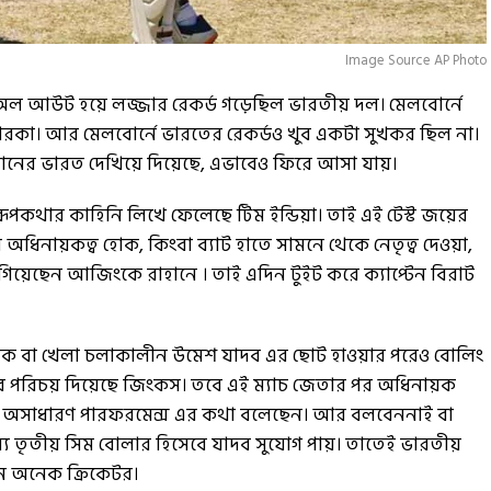
Image Source AP Photo
ে অল আউট হয়ে লজ্জার রেকর্ড গড়েছিল ভারতীয় দল। মেলবোর্নে
র তারকা। আর মেলবোর্নে ভারতের রেকর্ডও খুব একটা সুখকর ছিল না।
 রাহানের ভারত দেখিয়ে দিয়েছে, এভাবেও ফিরে আসা যায়।
 রূপকথার কাহিনি লিখে ফেলেছে টিম ইন্ডিয়া। তাই এই টেস্ট জয়ের
াথার অধিনায়কত্ব হোক, কিংবা ব্যাট হাতে সামনে থেকে নেতৃত্ব দেওয়া,
ে গিয়েছেন আজিংকে রাহানে । তাই এদিন টুইট করে ক্যাপ্টেন বিরাট
 হোক বা খেলা চলাকালীন উমেশ যাদব এর ছোট হাওয়ার পরেও বোলিং
ার পরিচয় দিয়েছে জিংকস। তবে এই ম্যাচ জেতার পর অধিনায়ক
 অসাধারণ পারফরমেন্স এর কথা বলেছেন। আর বলবেননাই বা
জন্য তৃতীয় সিম বোলার হিসেবে যাদব সুযোগ পায়। তাতেই ভারতীয়
েন অনেক ক্রিকেটর।