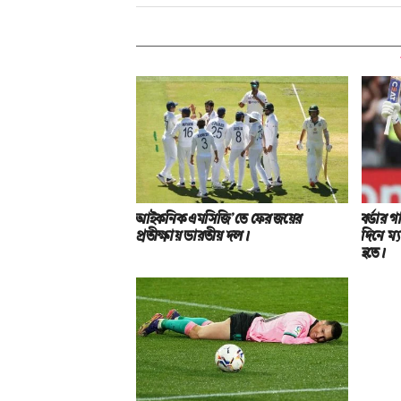
আইকনিক এমসিজি’তে ফের জয়ের
বর্ডার গা
প্রতীক্ষায় ভারতীয় দল।
দিনে ম্
হতে।