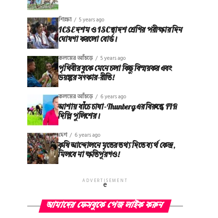
শিক্ষা
5 years ago
ICSE দশম ও ISC দ্বাদশ শ্রেণির পরীক্ষার দিন
ঘোষণা করলো বোর্ড।
কলমের আঁচড়ে
5 years ago
পৃথিবীর বুকে মেনে চলা কিছু বিস্ময়কর এবং
ভয়ঙ্কর সত্‍কার-রীতি!
কলমের আঁচড়ে
6 years ago
আশায় বাঁচে চাষা-Thunberg এর বিরুদ্ধে FIR
দিল্লি পুলিশের।
দেশ
6 years ago
কৃষি আন্দোলনে মৃতের তথ‌্য দিতে ব্যর্থ কেন্দ্র,
মিলবে না ক্ষতিপূরণও!
ADVERTISEMENT
e
আমাদের ফেসবুকে পেজ লাইক করুন