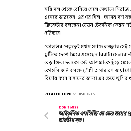
সমি দল থেকে বেরিয়ে গেলে সেখানে সিরাজ
এসেছে ভারতের। এর পর গিল , আসন্ন দশ বছ
ক্রিকেটার বলছেন। যেমন টেকনিক তেমন শর্ট 
পরিস্কার।
কোহলির নেতৃত্বেই প্রথম ম্যাচে লজ্জার স
ছুটিতে দেশে ফিরে এসেছেন বিরাট। মেলবোর্ন
বেড়াচ্ছিল দলকে। সেই আশঙ্কাকে ছুঁড়ে ফেল
কোহলি তাই বলছেন,”কী অসাধারণ জয়! গোটা 
বিশেষ করে রাহানের জন্য। এর চেয়ে খুশির
RELATED TOPICS:
SPORTS
DON'T MISS
আইকনিক এমসিজি’তে ফের জয়ের প্র
ভারতীয় দল।