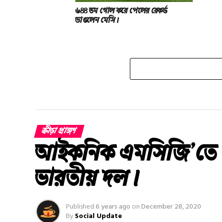
৬৪৪ তম গোল করে পেলের রেকর্ড
ভাঙলেন মেসি।
ক্রীড়া প্রাঙ্গণ
আইকনিক এমসিজি’তে ফে
ভারতীয় দল।
Published
6 years ago
on
December 28, 2020
By
Social Update