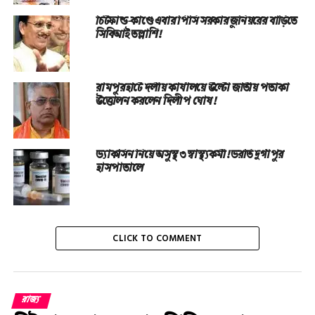
চিটফান্ড-কাণ্ডে এবার পিসি সরকার জুনিয়রের বাড়িতে
সিবিআই তল্লাশি!
রামপুরহাটে দলীয় কার্যালয়ে উল্টো জাতীয় পতাকা
উত্তোলন করলেন দিলীপ ঘোষ!
ভ্যাকসিন নিয়ে অসুস্থ ৩ স্বাস্থ্যকর্মী! ভরতি দুর্গাপুর
হাসপাতালে
CLICK TO COMMENT
রাজ্য