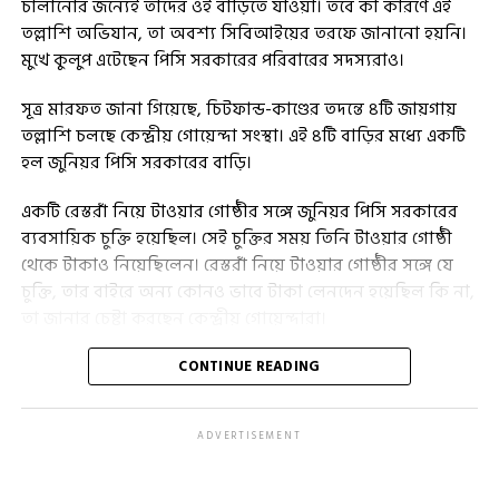
চালানোর জন্যেই তাদের ওই বাড়িতে যাওয়া। তবে কী কারণে এই
তল্লাশি অভিযান, তা অবশ্য সিবিআইয়ের তরফে জানানো হয়নি।
মুখে কুলুপ এটেছেন পিসি সরকারের পরিবারের সদস্যরাও।
সূত্র মারফত জানা গিয়েছে, চিটফান্ড-কাণ্ডের তদন্তে ৪টি জায়গায়
তল্লাশি চলছে কেন্দ্রীয় গোয়েন্দা সংস্থা। এই ৪টি বাড়ির মধ্যে একটি
হল জুনিয়র পিসি সরকারের বাড়ি।
একটি রেস্তরাঁ নিয়ে টাওয়ার গোষ্ঠীর সঙ্গে জুনিয়র পিসি সরকারের
ব্যবসায়িক চুক্তি হয়েছিল। সেই চুক্তির সময় তিনি টাওয়ার গোষ্ঠী
থেকে টাকাও নিয়েছিলেন। রেস্তরাঁ নিয়ে টাওয়ার গোষ্ঠীর সঙ্গে যে
চুক্তি, তার বাইরে অন্য কোনও ভাবে টাকা লেনদেন হয়েছিল কি না,
তা জানার চেষ্টা করছেন কেন্দ্রীয় গোয়েন্দারা।
সিবিআই সূত্রে খবর, শুক্রবার মুকুন্দপুরের পূর্বালোকের বাড়িতে
CONTINUE READING
সকাল সাড়ে ১১টা থেকে তল্লাশি চালানো হয়েছে। বিভিন্ন নথিপত্র
খতিয়ে দেখা হয়েছে। টাওয়ার গ্রুপের সঙ্গে কী ভাবে তার চুক্তি
ADVERTISEMENT
হয়েছিল, সে বিষয়ে খোঁজ নেওয়া হচ্ছে।