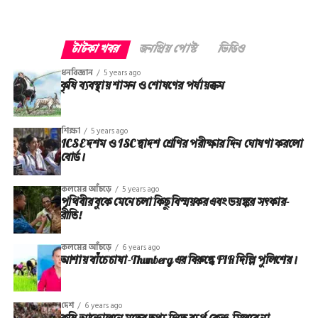
টাটকা খবর
জনপ্রিয় পোস্ট
ভিডিও
ধনবিজ্ঞান
5 years ago
কৃষি ব্যবস্থায় শাসন ও শোষণের পর্যায়ক্রম
শিক্ষা
5 years ago
ICSE দশম ও ISC দ্বাদশ শ্রেণির পরীক্ষার দিন ঘোষণা করলো
বোর্ড।
কলমের আঁচড়ে
5 years ago
পৃথিবীর বুকে মেনে চলা কিছু বিস্ময়কর এবং ভয়ঙ্কর সত্‍কার-
রীতি!
কলমের আঁচড়ে
6 years ago
আশায় বাঁচে চাষা-Thunberg এর বিরুদ্ধে FIR দিল্লি পুলিশের।
দেশ
6 years ago