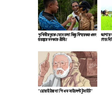
পৃথিবীর বুকে মেনে চলা কিছু বিস্ময়কর এবং
আশায় ব
ভয়ঙ্কর সত্‍কার-রীতি!
FIR দিল
“হোয়াই ইজ‌ দা পি এম সাইলেন্ট টুনাইট”