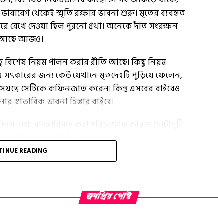
াবাবেগ থেকেই স্মৃতি রক্ষার ভাবনা শুরু। মৃতের ব্যবহৃত
করে রেখে দেওয়া ছিল পুরনো প্রথা। অনেকে দাঁত সংরক্ষন
িত আছে আজও।
র কিছু বিশেষ নিয়ম পালন করার রীতি আছে। কিছু নিয়ম
হ সত্‍কারের জন্য কেউ যেখানে মৃতদেহটি পুড়িয়ে ফেলেন,
যত্নে সেটিকে কফিনজাত করেন। কিন্তু এসবের বাইরেও
্বাভাবিক ভাবনা চিন্তার বাইরে।
 দিয়ে রাখা বা আগ্নিদাহ করা পরিবেশগত কারণে মোটামুটি
্যক্তি সমাহিত করার পদ্ধতি অবাক করার মতো।
TINUE READING
যু অনুষ্ঠান গুলি হল :
জনপ্রিয় পোস্ট