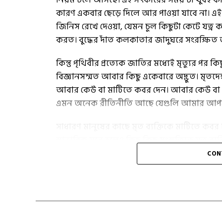
কারণ একবার ছেড়ে দিলে আর পাওয়া যাবে না। এই ভ
জিনিস রেখে দেওয়া, যেমন চুল কিছুটা কেটে যত্ন 
করত। বুদ্ধের দাঁত কলকাতার জাদুঘরে সংরক্ষ
কিন্তু পৃথিবীর প্রত্যেক জাতির মধ্যেই মৃত্যুর প
বিজ্ঞানসম্মত আবার কিছু একেবারে অদ্ভুত। মৃতদে
আবার কেউ বা মাটিতে কবর দেন। আবার কেউ বা স
এমন অনেক রীতিনীতি আছে যেগুলি আমার আপনার স
সাধারণ মানুষের কাছে মৃত ব্যক্তিকে মাটিতে কবর
স্বাভাবিক মনে হলেও কিছু কিছু সংস্কৃতিতে মৃত ব
CON
পৃথিবী জুড়ে চলা এই আশ্চর্য ও কিছুটা ভয়ঙ্কর মৃত্
১. মমিফিকেশন :