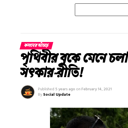
কলমের আঁচড়ে
পৃথিবীর বুকে মেনে চলা
সত্‍কার-রীতি!
Published
5 years ago
on
February 14, 2021
By
Social Update