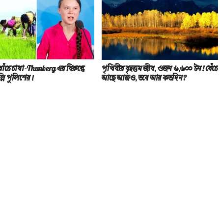
াঁচে চাষা-Thunberg এর বিরুদ্ধে
পৃথিবীর বৃহত্তম জীব, ওজন ৬,৬০০ টন! বেঁচে
্লি পুলিশের।
আছে আজও, তবে আর কতদিন?