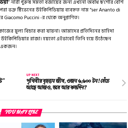
ডিয়া
” নারী পুরুষ সমতা বজায়ের জন্য এখনো অবধি ছ’শোর বেশি
েরা ভক্ত স্টিভেনের উইকিপিডিয়ায় ব্যবহৃত নাম “ser Ananto di
র Giacomo Puccini -র থেকে অনুপ্রাণিত।
সব কাজের মূল্য বিচার করা যায়না। আমাদের প্রতিদিনের চাহিদা
এই উইকিপিডিয়ার রাজা। হয়তো এইভাবেই তিনি হয়ে উঠেছেন
যে একজন।
UP NEXT
ইট”
পৃথিবীর বৃহত্তম জীব, ওজন ৬,৬০০ টন! বেঁচে
আছে আজও, তবে আর কতদিন?
YOU MAY LIKE