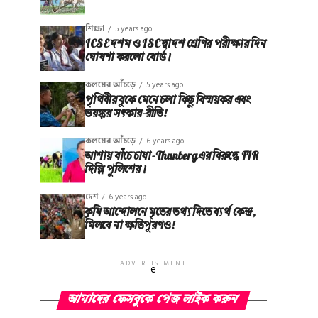
শিক্ষা
5 years ago
ICSE দশম ও ISC দ্বাদশ শ্রেণির পরীক্ষার দিন
ঘোষণা করলো বোর্ড।
কলমের আঁচড়ে
5 years ago
পৃথিবীর বুকে মেনে চলা কিছু বিস্ময়কর এবং
ভয়ঙ্কর সত্‍কার-রীতি!
কলমের আঁচড়ে
6 years ago
আশায় বাঁচে চাষা-Thunberg এর বিরুদ্ধে FIR
দিল্লি পুলিশের।
দেশ
6 years ago
কৃষি আন্দোলনে মৃতের তথ‌্য দিতে ব্যর্থ কেন্দ্র,
মিলবে না ক্ষতিপূরণও!
ADVERTISEMENT
e
আমাদের ফেসবুকে পেজ লাইক করুন