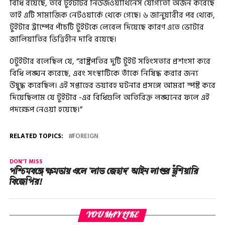
বিধি রয়েছে, তবে টুইটটির নিউজওয়ার্থিনেস যোগ্যতা অর্জন করেছে
তাই এটি সামাজিক নেটওয়ার্কে থেকে গেছে। ৬ জানুয়ারীর পর থেকে,
টুইটার ট্রাম্পের পাঁচটি টুইটকে লেবেল দিয়েছে কারণ এতে ভোটার
জালিয়াতির ভিত্তিহীন দাবি রয়েছে।
0টুইটার বলেছিল যে, “রাষ্ট্রপতির দুটি টুইট সহিংসতার প্রশংসা করে
বিধি লঙ্ঘন করেছে, এবং সংস্থাটিকে তাঁকে নিষিদ্ধ করার জন্য
উদ্বুদ্ধ করেছিল। এই সপ্তাহের ভয়াবহ ঘটনার প্রসঙ্গে আমরা স্পষ্ট করে
দিয়েছিলাম যে টুইটার -এর বিধিগুলি অতিরিক্ত লঙ্ঘনের ফলে এই
পদক্ষেপ নেওয়া হয়েছে।”
RELATED TOPICS:
FOREIGN
DON'T MISS
পশ্চিমবঙ্গে ক্ষমতায় এলে ‘লাভ জেহাদ’ আইন লাগুর হুঁশিয়ারি
বিজেপির!
YOU MAY LIKE