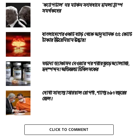
‘ক্যাপিটাল’ নয় মার্কিন সংবিধানে হামলা ট্রাম্প
সমর্থকদের
বাংলাদেশের একটি বাড়ি থেকে আনুমানিক ৫৫ কোটি
টাকার ইউরেনিয়াম উদ্ধার!
মর্ডানা ভ্যাকসিন নেওয়ার পর শরীর জুড়ে অ্যালার্জি,
হৃদস্পন্দন! অভিজ্ঞতা চিকিৎসকের
দোষী সাব্যস্ত সিরিয়াল রেপিস্ট, শাস্তি ৮৯৭ বছরের
জেল।
CLICK TO COMMENT