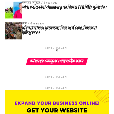
কলমের আঁচড়ে
6 years ago
আশায় বাঁচে চাষা-Thunberg এর বিরুদ্ধে FIR দিল্লি পুলিশের।
দেশ
6 years ago
কৃষি আন্দোলনে মৃতের তথ‌্য দিতে ব্যর্থ কেন্দ্র, মিলবে না
ক্ষতিপূরণও!
ADVERTISEMENT
e
আমাদের ফেসবুকে পেজ লাইক করুন
ADVERTISEMENT
ADVERTISEMENT