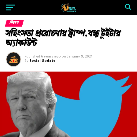
বিদেশ
সহিংসতা প্ররোচনায় ট্রাম্প, বন্ধ টুইটার
অ্যাকাউন্ট
Published
6 years ago
on
January 9, 2021
By
Social Update