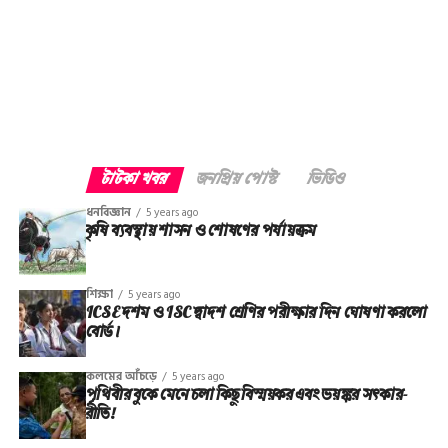
টাটকা খবর
জনপ্রিয় পোস্ট
ভিডিও
ধনবিজ্ঞান
5 years ago
কৃষি ব্যবস্থায় শাসন ও শোষণের পর্যায়ক্রম
শিক্ষা
5 years ago
ICSE দশম ও ISC দ্বাদশ শ্রেণির পরীক্ষার দিন ঘোষণা করলো
বোর্ড।
কলমের আঁচড়ে
5 years ago
পৃথিবীর বুকে মেনে চলা কিছু বিস্ময়কর এবং ভয়ঙ্কর সত্‍কার-
রীতি!