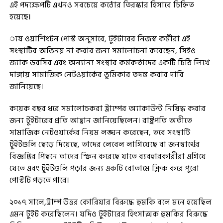
এই পদক্ষেপটি এখনও সবচেয়ে কঠোর তিরস্কার হিসাবে চিহ্নিত
হয়েছে।
্যয ওয়াশিংটন পোস্ট অনুসারে, টুইটারের নিজস্ব কর্মীরা এই
সংস্থাটির অভিনয় না করার জন্য সমালোচনা করেছেন, সিইও
জ্যাক ডরসির এবং অন্যান্য সংস্থার কর্মকর্তাদের একটি চিঠি লিখে
দাঙ্গায় সামাজিক নেটওয়ার্কের ভূমিকার তদন্ত করার দাবি
জানিয়েছে।
কয়েক বছর ধরে সমালোচকরা ট্রাম্পের অ্যাকাউন্ট নিষিদ্ধ করার
জন্য টুইটারের প্রতি আহ্বান জানিয়েছিলেন। রাষ্ট্রপতি অতীতে
সামাজিক নেটওয়ার্কের নিয়ম লঙ্ঘন করেছেন, তবে সংস্থাটি
টুইটগুলি ছেড়ে দিয়েছে, তাদের লেবেল লাগিয়েছে বা জনস্বার্থের
বিজ্ঞপ্তির পিছনে তাদের স্ক্রিন করেছে যাতে ব্যবহারকারীরা এগিয়ে
যেতে এবং টুইটগুলি পড়ার জন্য একটি বোতামে ক্লিক করে পুরো
পোস্টটি পড়তে পারে।
২০১৭ সালে,ট্রাম্প উত্তর কোরিয়ার বিরুদ্ধে হুমকি বলে মনে হয়েছিল
এমন টুইট করেছিলেন। যদিও টুইটারের হিংসাত্মক হুমকির বিরুদ্ধে