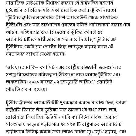
সামাজিক নেটওয়ার্ক নির্ধারণ করেছে যে রাষ্ট্রপতির সর্বশেষ
টুইটগুলি অতিরিক্ত সহিংসতা প্ররোচিত করার ঝুঁকি নিয়েছে।
“টুইটারে @রিয়েলডোনাল্ড ট্রাম্প অ্যাকাউন্ট থেকে সাম্প্রতিক
টুইটগুলি এবং তার চারপাশের প্রসঙ্গের ঘনিষ্ঠ পর্যালোচনা করার পরে
আমরা সহিংসতার উৎসাহ দেওয়ার ঝুঁকির কারণে এই
অ্যাকাউন্টটিকে স্থায়ীভাবে স্থগিত করে দিয়েছি,” টুইটারে এই
টুইটটিতে একটি ব্লগ পোস্টের লিঙ্ক অন্তর্ভুক্ত রয়েছে যাতে এই
পদক্ষেপের ব্যাখ্যা দেওয়া হয়েছে।
“ভবিষ্যতে মার্কিন ক্যাপিটল এবং রাষ্ট্রীয় রাজধানী ভবনগুলিতে
সশস্ত্র বিক্ষোভের পরিকল্পনা ইতিমধ্যে শুরু হয়েছে টুইটারে এবং
অফলাইনে। ২০২১ সালের ১৭ জানুয়ারি তারিখে,” এমনটাই
পোস্টটিতে বলা হয়েছে।
টুইটার ট্রাম্পের অ্যাকাউন্টটি পুনরুদ্ধার করতে নারাজ ছিল, কারণ
রাষ্ট্রপতি হিসাবে তাঁর ভূমিকা তার জনস্বার্থের কথা বলে। তবে,
ভোটার জালিয়াতির ভিত্তিহীন দাবি ক্যাপিটল পার্বত্য অঞ্চলে
সহিংসতায় ছড়িয়ে পড়ার পরে এই সংস্থাটি রাষ্ট্রপতির অ্যাকাউন্ট
স্থায়ীভাবে নিষিদ্ধ করার জন্য আরও চাপের মুখোমুখি হয়েছে, এবং