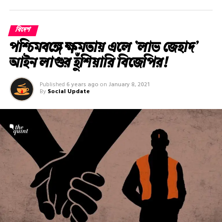
বিদেশ
পশ্চিমবঙ্গে ক্ষমতায় এলে ‘লাভ জেহাদ’
আইন লাগুর হুঁশিয়ারি বিজেপির!
Published
6 years ago
on
January 8, 2021
By
Social Update