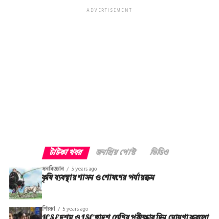
ADVERTISEMENT
টাটকা খবর
জনপ্রিয় পোস্ট
ভিডিও
ধনবিজ্ঞান
5 years ago
কৃষি ব্যবস্থায় শাসন ও শোষণের পর্যায়ক্রম
শিক্ষা
5 years ago
ICSE দশম ও ISC দ্বাদশ শ্রেণির পরীক্ষার দিন ঘোষণা করলো