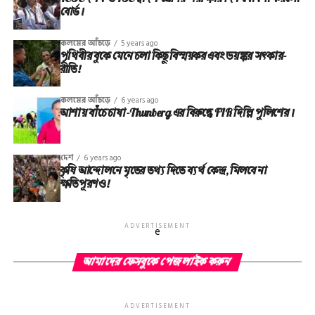
বোর্ড।
কলমের আঁচড়ে
5 years ago
পৃথিবীর বুকে মেনে চলা কিছু বিস্ময়কর এবং ভয়ঙ্কর সত্‍কার-
রীতি!
কলমের আঁচড়ে
6 years ago
আশায় বাঁচে চাষা-Thunberg এর বিরুদ্ধে FIR দিল্লি পুলিশের।
দেশ
6 years ago
কৃষি আন্দোলনে মৃতের তথ‌্য দিতে ব্যর্থ কেন্দ্র, মিলবে না
ক্ষতিপূরণও!
ADVERTISEMENT
e
আমাদের ফেসবুকে পেজ লাইক করুন
ADVERTISEMENT