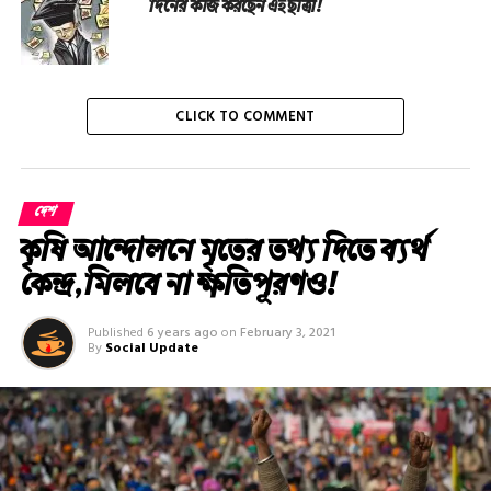
দিনের কাজ করছেন এই ছাত্রী!
CLICK TO COMMENT
দেশ
কৃষি আন্দোলনে মৃতের তথ‌্য দিতে ব্যর্থ
কেন্দ্র, মিলবে না ক্ষতিপূরণও!
Published
6 years ago
on
February 3, 2021
By
Social Update