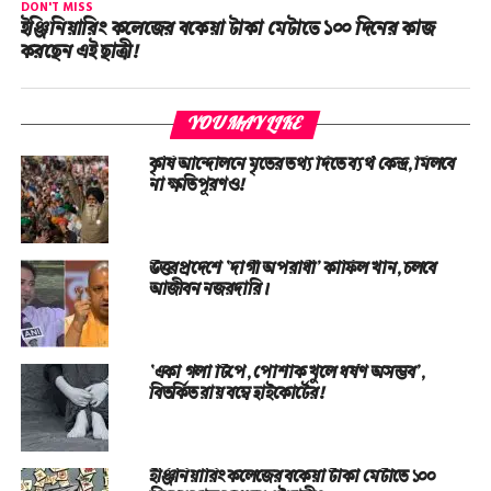
DON'T MISS
ইঞ্জিনিয়ারিং কলেজের বকেয়া টাকা মেটাতে ১০০ দিনের কাজ
করছেন এই ছাত্রী!
YOU MAY LIKE
কৃষি আন্দোলনে মৃতের তথ‌্য দিতে ব্যর্থ কেন্দ্র, মিলবে
না ক্ষতিপূরণও!
উত্তরপ্রদেশে ‘দাগী অপরাধী’ কাফিল খান, চলবে
আজীবন নজরদারি।
‘একা গলা টিপে, পোশাক খুলে ধর্ষণ অসম্ভব’,
বিতর্কিত রায় বম্বে হাইকোর্টের!
ইঞ্জিনিয়ারিং কলেজের বকেয়া টাকা মেটাতে ১০০