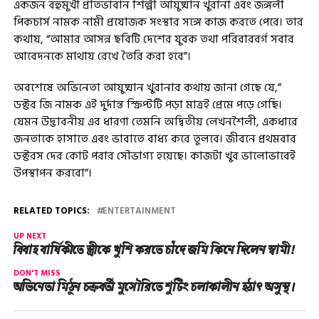
একজন বহুমুখী প্রতিভাবান শিল্পী আয়ুষ্মান খুরানা এবং জঙ্গলী
পিকচার্স নামক নামী প্রযোজক সংস্থার সঙ্গে কাজ করতে পেরে। তার
কথায়, “আমার আসন্ন ছবিটি দেশের যুবক তথা পরিবারবর্গ সবার
আবেদনকে মাথায় রেখে তৈরি করা হবে”।
অবশেষে অভিনেতা আয়ুষ্মান খুরানার কথায় জানা গেছে যে,”
ডক্টর জি নামক এই দুর্দান্ত স্ক্রিপ্টটি পড়া মাত্রই প্রেমে পড়ে গেছি।
যেমন উদ্ভাবনীয় এর ধারণা তেমনি অদ্বিতীয় লেখনশৈলী, একধারে
জনতাকে হাসাতে এবং ভাবাতে বাধ্য করে তুলবে। জীবনে প্রথমবার
ডক্টরস দের কোট পরার সৌভাগ্য হয়েছে। কাজটা খুব ভালোভাবেই
উপস্থাপন করবো”।
RELATED TOPICS:
ENTERTAINMENT
UP NEXT
বিবাহ বার্ষিকীতে স্ত্রীকে খুশি করতে চাঁদে জমি কিনে দিলেন স্বামী!
DON'T MISS
অভিনেতা মিঠুন চক্রবর্তী মুসৌরিতে শুটিং চলাকালীন হঠাৎ অসুস্থ।