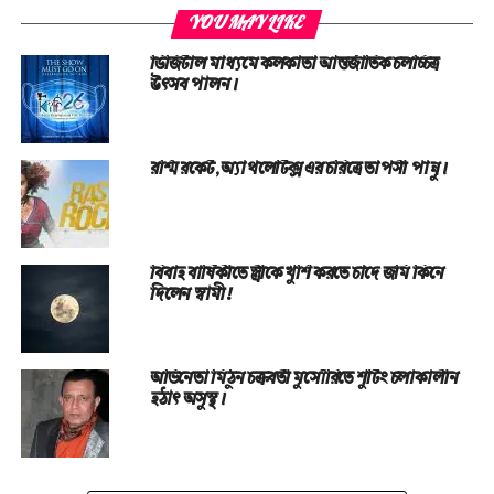
YOU MAY LIKE
ডিজিটাল মাধ্যমে কলকাতা আন্তর্জাতিক চলচ্চিত্র
উৎসব পালন।
রশ্মি রকেট, অ্যাথলেটিক্স এর চরিত্রে তাপসী পান্নু।
বিবাহ বার্ষিকীতে স্ত্রীকে খুশি করতে চাঁদে জমি কিনে
দিলেন স্বামী!
অভিনেতা মিঠুন চক্রবর্তী মুসৌরিতে শুটিং চলাকালীন
হঠাৎ অসুস্থ।