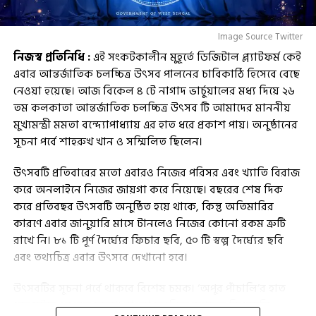
Image Source Twitter
নিজস্ব প্রতিনিধি :
এই সংকটকালীন মুহূর্তে ডিজিটাল প্ল্যাটফর্ম কেই
এবার আন্তর্জাতিক চলচ্চিত্র উৎসব পালনের চাবিকাঠি হিসেবে বেছে
নেওয়া হয়েছে। আজ বিকেল ৪ টে নাগাদ ভার্চুয়ালের মধ্য দিয়ে ২৬
তম কলকাতা আন্তর্জাতিক চলচ্চিত্র উৎসব টি আমাদের মাননীয়
মুখ্যমন্ত্রী মমতা বন্দ্যোপাধ্যায় এর হাত ধরে প্রকাশ পায়। অনুষ্ঠানের
সূচনা পর্বে শাহরুখ খান ও সম্মিলিত ছিলেন।
উৎসবটি প্রতিবারের মতো এবারও নিজের পরিসর এবং খ্যাতি বিরাজ
করে অনলাইনে নিজের জায়গা করে নিয়েছে। বছরের শেষ দিক
করে প্রতিবছর উৎসবটি অনুষ্ঠিত হয়ে থাকে, কিন্তু অতিমারির
কারণে এবার জানুয়ারি মাসে টানলেও নিজের কোনো রকম ত্রুটি
রাখে নি। ৮১ টি পূর্ণ দৈর্ঘ্যের ফিচার ছবি, ৫০ টি স্বল্প দৈর্ঘ্যের ছবি
এবং তথ্যচিত্র এবার উৎসবে দেখানো হবে।
উৎসবটির সূচনা পর্বে থাকবে বিশেষ চমক। ‘অপুর পাঁচালি’র হাত
ধরে ঘটবে এর শুভ সূচনা। বাংলা চলচ্চিত্র জগতের কিংবদন্তি