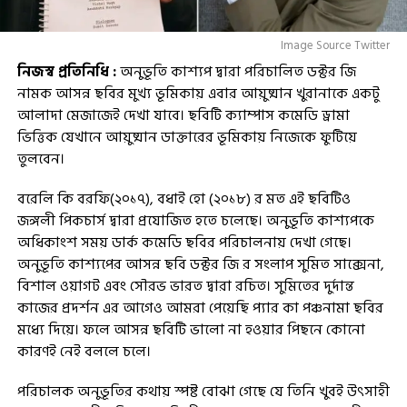
Image Source Twitter
নিজস্ব প্রতিনিধি :
অনুভূতি কাশ্যপ দ্বারা পরিচালিত ডক্টর জি
নামক আসন্ন ছবির মুখ্য ভূমিকায় এবার আয়ুষ্মান খুরানাকে একটু
আলাদা মেজাজেই দেখা যাবে। ছবিটি ক্যাম্পাস কমেডি ড্রামা
ভিত্তিক যেখানে আয়ুষ্মান ডাক্তারের ভূমিকায় নিজেকে ফুটিয়ে
তুলবেন।
বরেলি কি বরফি(২০১৭), বধাই হো (২০১৮) র মত এই ছবিটিও
জঙ্গলী পিকচার্স দ্বারা প্রযোজিত হতে চলেছে। অনুভূতি কাশ্যপকে
অধিকাংশ সময় ডার্ক কমেডি ছবির পরিচালনায় দেখা গেছে।
অনুভূতি কাশ্যপের আসন্ন ছবি ডক্টর জি র সংলাপ সুমিত সাক্সেনা,
বিশাল ওয়াগট এবং সৌরভ ভারত দ্বারা রচিত। সুমিতের দুর্দান্ত
কাজের প্রদর্শন এর আগেও আমরা পেয়েছি প্যার কা পঞ্চনামা ছবির
মধ্যে দিয়ে। ফলে আসন্ন ছবিটি ভালো না হওয়ার পিছনে কোনো
কারণই নেই বললে চলে।
পরিচালক অনুভূতির কথায় স্পষ্ট বোঝা গেছে যে তিনি খুবই উৎসাহী