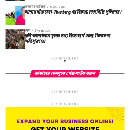
কলমের আঁচড়ে
6 years ago
আশায় বাঁচে চাষা-Thunberg এর বিরুদ্ধে FIR দিল্লি পুলিশের।
দেশ
6 years ago
কৃষি আন্দোলনে মৃতের তথ‌্য দিতে ব্যর্থ কেন্দ্র, মিলবে না
ক্ষতিপূরণও!
ADVERTISEMENT
e
আমাদের ফেসবুকে পেজ লাইক করুন
ADVERTISEMENT
ADVERTISEMENT