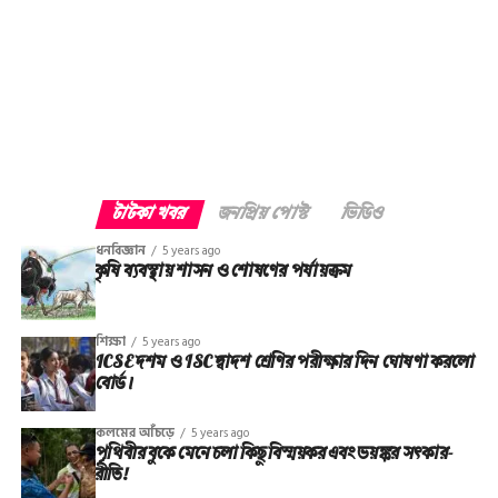
শিল্পীদের স্মৃতিচারণ করা হবে সাথে তাদের শ্রদ্ধা জানানো হবে। মাস্ক
এবং স্যানিটাইজারকে একমাত্র সম্বল বানিয়ে হাজারো সিনেমাপ্রেমী
জনতা ডিজিটালে র সঙ্গে পা মেলাতে এবার প্রস্তুত।
টাটকা খবর
জনপ্রিয় পোস্ট
ভিডিও
ধনবিজ্ঞান
5 years ago
কৃষি ব্যবস্থায় শাসন ও শোষণের পর্যায়ক্রম
শিক্ষা
5 years ago
ICSE দশম ও ISC দ্বাদশ শ্রেণির পরীক্ষার দিন ঘোষণা করলো
বোর্ড।
কলমের আঁচড়ে
5 years ago
পৃথিবীর বুকে মেনে চলা কিছু বিস্ময়কর এবং ভয়ঙ্কর সত্‍কার-
রীতি!