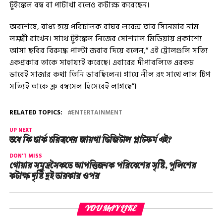
টুইঙ্কেল বম্ব বা পাটাখা বলেও কটাক্ষ করেছেন।
অবশেষে, বাধ্য হয়ে পরিচালক রাঘব লরেন্স তার সিনেমার নাম
লক্ষ্মী রাখেন। সাথে টুইঙ্কেল নিজের সোশ্যাল মিডিয়ায় প্রকাশ্যে
আসা ছবির বিরুদ্ধে পাল্টা জবাব দিয়ে বলেন,” এই ট্রোলগুলি সত্যি
একপ্রকার তাকে সাহায্যই করেছে। এবারের দীপাবলিতে এরকম
ভাবেই সাজার কথা তিনি ভাবছিলেন। গায়ে নীল রং সাথে লাল টিপ
সত্যিই তাকে ব্লু বম্বসেল হিসেবেই লাগছে”।
RELATED TOPICS:
ENTERTAINMENT
UP NEXT
তবে কি ডার্ক চরিত্রদের জায়গা ডিজিটাল প্লাটফর্ম এই?
DON'T MISS
গোয়ার সমুদ্রসৈকতে আপত্তিজনক পরিবেশের সৃষ্টি, পুলিশের
কটাক্ষ দৃষ্টি দুই তারকার ওপর
YOU MAY LIKE