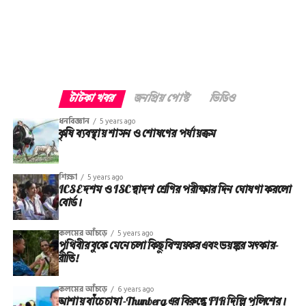
জনতা ডিজিটালে র সঙ্গে পা মেলাতে এবার প্রস্তুত।
টাটকা খবর
জনপ্রিয় পোস্ট
ভিডিও
ধনবিজ্ঞান
5 years ago
কৃষি ব্যবস্থায় শাসন ও শোষণের পর্যায়ক্রম
শিক্ষা
5 years ago
ICSE দশম ও ISC দ্বাদশ শ্রেণির পরীক্ষার দিন ঘোষণা করলো
বোর্ড।
কলমের আঁচড়ে
5 years ago
পৃথিবীর বুকে মেনে চলা কিছু বিস্ময়কর এবং ভয়ঙ্কর সত্‍কার-
রীতি!
কলমের আঁচড়ে
6 years ago
আশায় বাঁচে চাষা-Thunberg এর বিরুদ্ধে FIR দিল্লি পুলিশের।