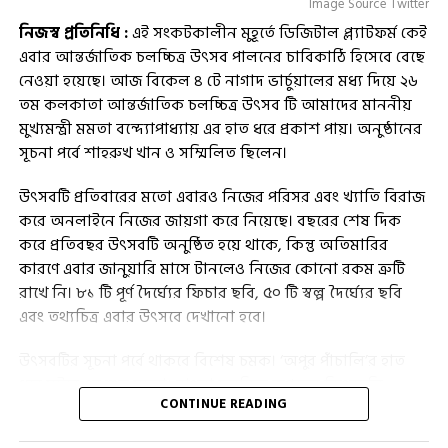
Image Source Twitter
নিজস্ব প্রতিনিধি :
এই সংকটকালীন মুহূর্তে ডিজিটাল প্ল্যাটফর্ম কেই
এবার আন্তর্জাতিক চলচ্চিত্র উৎসব পালনের চাবিকাঠি হিসেবে বেছে
নেওয়া হয়েছে। আজ বিকেল ৪ টে নাগাদ ভার্চুয়ালের মধ্য দিয়ে ২৬
তম কলকাতা আন্তর্জাতিক চলচ্চিত্র উৎসব টি আমাদের মাননীয়
মুখ্যমন্ত্রী মমতা বন্দ্যোপাধ্যায় এর হাত ধরে প্রকাশ পায়। অনুষ্ঠানের
সূচনা পর্বে শাহরুখ খান ও সম্মিলিত ছিলেন।
উৎসবটি প্রতিবারের মতো এবারও নিজের পরিসর এবং খ্যাতি বিরাজ
করে অনলাইনে নিজের জায়গা করে নিয়েছে। বছরের শেষ দিক
করে প্রতিবছর উৎসবটি অনুষ্ঠিত হয়ে থাকে, কিন্তু অতিমারির
কারণে এবার জানুয়ারি মাসে টানলেও নিজের কোনো রকম ত্রুটি
রাখে নি। ৮১ টি পূর্ণ দৈর্ঘ্যের ফিচার ছবি, ৫০ টি স্বল্প দৈর্ঘ্যের ছবি
এবং তথ্যচিত্র এবার উৎসবে দেখানো হবে।
উৎসবটির সূচনা পর্বে থাকবে বিশেষ চমক। ‘অপুর পাঁচালি’র হাত
ধরে ঘটবে এর শুভ সূচনা। বাংলা চলচ্চিত্র জগতের কিংবদন্তি
CONTINUE READING
অভিনেতা সৌমিত্র চট্টোপাধ্যায় কে শ্রদ্ধা জানিয়ে তার মোট ৯ টি
ছবি দেখানো হবে। ৮ টি প্রেক্ষাগৃহ মিলিয়ে জোর কদমে মেতে উঠবে