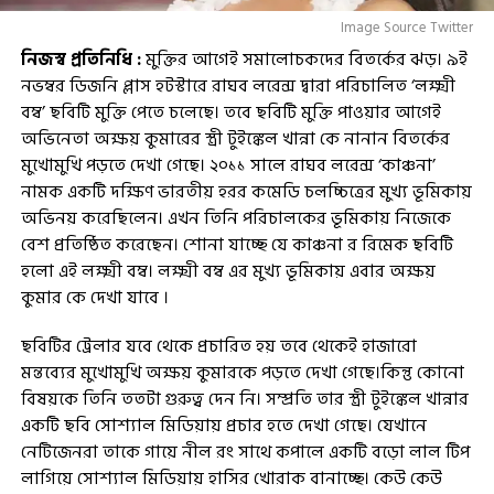
Image Source Twitter
নিজস্ব প্রতিনিধি :
মুক্তির আগেই সমালোচকদের বিতর্কের ঝড়। ৯ই
নভম্বর ডিজনি প্লাস হটস্টারে রাঘব লরেন্স দ্বারা পরিচালিত ‘লক্ষ্মী
বম্ব’ ছবিটি মুক্তি পেতে চলেছে। তবে ছবিটি মুক্তি পাওয়ার আগেই
অভিনেতা অক্ষয় কুমারের স্ত্রী টুইঙ্কেল খান্না কে নানান বিতর্কের
মুখোমুখি পড়তে দেখা গেছে। ২০১১ সালে রাঘব লরেন্স ‘কাঞ্চনা’
নামক একটি দক্ষিণ ভারতীয় হরর কমেডি চলচ্চিত্রের মুখ্য ভূমিকায়
অভিনয় করেছিলেন। এখন তিনি পরিচালকের ভূমিকায় নিজেকে
বেশ প্রতিষ্ঠিত করেছেন। শোনা যাচ্ছে যে কাঞ্চনা র রিমেক ছবিটি
হলো এই লক্ষ্মী বম্ব। লক্ষ্মী বম্ব এর মুখ্য ভূমিকায় এবার অক্ষয়
কুমার কে দেখা যাবে ।
ছবিটির ট্রেলার যবে থেকে প্রচারিত হয় তবে থেকেই হাজারো
মন্তব্যের মুখোমুখি অক্ষয় কুমারকে পড়তে দেখা গেছে।কিন্তু কোনো
বিষয়কে তিনি ততটা গুরুত্ব দেন নি। সম্প্রতি তার স্ত্রী টুইঙ্কেল খান্নার
একটি ছবি সোশ্যাল মিডিয়ায় প্রচার হতে দেখা গেছে। যেখানে
নেটিজেনরা তাকে গায়ে নীল রং সাথে কপালে একটি বড়ো লাল টিপ
লাগিয়ে সোশ্যাল মিডিয়ায় হাসির খোরাক বানাচ্ছে। কেউ কেউ