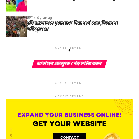
দেশ
6 years ago
কৃষি আন্দোলনে মৃতের তথ‌্য দিতে ব্যর্থ কেন্দ্র, মিলবে না
ক্ষতিপূরণও!
ADVERTISEMENT
e
আমাদের ফেসবুকে পেজ লাইক করুন
ADVERTISEMENT
ADVERTISEMENT