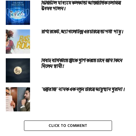
ডিজিটাল মাধ্যমে কলকাতা আন্তর্জাতিক চলচ্চিত্র
উৎসব পালন।
রশ্মি রকেট, অ্যাথলেটিক্স এর চরিত্রে তাপসী পান্নু।
বিবাহ বার্ষিকীতে স্ত্রীকে খুশি করতে চাঁদে জমি কিনে
দিলেন স্বামী!
‘ডক্টর জি’ নামক এক নতুন চরিত্রে আয়ুষ্মান খুরানা।
CLICK TO COMMENT