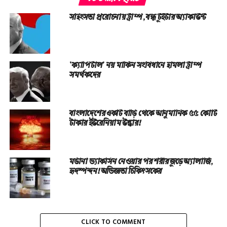
সহিংসতা প্ররোচনায় ট্রাম্প, বন্ধ টুইটার অ্যাকাউন্ট
‘ক্যাপিটাল’ নয় মার্কিন সংবিধানে হামলা ট্রাম্প
সমর্থকদের
বাংলাদেশের একটি বাড়ি থেকে আনুমানিক ৫৫ কোটি
টাকার ইউরেনিয়াম উদ্ধার!
মর্ডানা ভ্যাকসিন নেওয়ার পর শরীর জুড়ে অ্যালার্জি,
হৃদস্পন্দন! অভিজ্ঞতা চিকিৎসকের
CLICK TO COMMENT