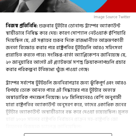
Image Source Twitter
নিজস্ব প্রতিনিধি:
শুক্রবার টুইটার ডোনাল্ড ট্রাম্পের অ্যাকাউন্ট
স্থায়ীভাবে নিষিদ্ধ করে দেয়। কারণ সোশ্যাল নেটওয়ার্ক হুঁশিয়ারি
দিয়েছিল যে, এই সপ্তাহের শুরুর দিকে রাজধানীতে আক্রমণকারী
জনতা বিক্ষোভ করার পরে রাষ্ট্রপতির টুইটগুলি আরও সহিংসতা
প্ররোচিত করতে পারে। সংক্ষিপ্ত-বার্তা অ্যাপ্লিকেশন জানিয়েছে যে,
২০ জানুয়ারির আগেই এই প্ল্যাটফর্মে সশস্ত্র ক্রিয়াকলাপগুলি প্রচার
করার পরিকল্পনা ইতিমধ্যে খুঁজে পাওয়া গেছে।
ট্রাম্পের সর্বশেষ টুইটগুলি জননিরাপত্তার জন্য ঝুঁকিপূর্ণ এবং আরও
বিপর্যয় ডেকে আনতে পারে এই সিদ্ধান্তের পরে টুইটার অত্যন্ত
অস্বাভাবিক পদক্ষেপ নিয়েছে। ৮৮ মিলিয়নেরও বেশি অনুগামী
যারা রাষ্ট্রপতির অ্যাকাউন্ট অনুসরণ করে, তাদের একাধিক জনের
টুইটার অ্যাকাউন্ট অস্থায়ীভাবে বন্ধ করে দেওয়া হয়েয়েছিল। মূলত
যারা ২০২০ সালের রাষ্ট্রপতি নির্বাচনে প্রাক্তন সহ-রাষ্ট্রপতি জো
বিডেনের বিজয়কে চ্যালেঞ্জ জানিয়েছিল।