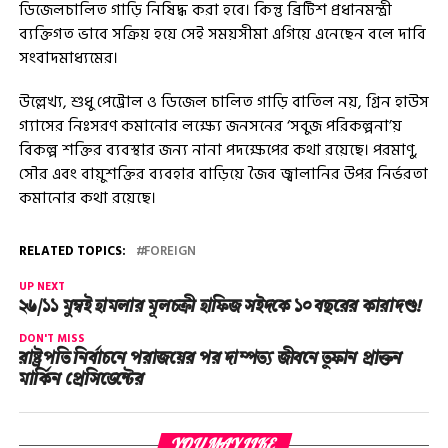
ডিজেলচালিত গাড়ি নিষিদ্ধ করা হবে। কিন্তু ব্রিটিশ প্রধানমন্ত্রী
ব্যক্তিগত ভাবে সক্রিয় হয়ে সেই সময়সীমা এগিয়ে এনেছেন বলে দাবি
সংবাদমাধ্যমের।
উল্লেখ্য, শুধু পেট্রোল ও ডিজেল চালিত গাড়ি বাতিল নয়, গ্রিন হাউস
গ্যাসের নিঃসরণ কমানোর লক্ষ্যে জনসনের ‘সবুজ পরিকল্পনা’য়
বিকল্প শক্তির ব্যবস্থার জন্য নানা পদক্ষেপের কথা রয়েছে। পরমাণু,
সৌর এবং বায়ুশক্তির ব্যবহার বাড়িয়ে জৈব জ্বালানির উপর নির্ভরতা
কমানোর কথা রয়েছে।
RELATED TOPICS:
FOREIGN
UP NEXT
২৬/১১ মুম্বই হামলার মূলচক্রী হাফিজ সইদকে ১০ বছরের কারাদণ্ড!
DON'T MISS
রাষ্ট্রপতি নির্বাচনে পরাজয়ের পর দাম্পত্য জীবনে তুফান প্রাক্তন
মার্কিন প্রেসিডেন্টের
YOU MAY LIKE