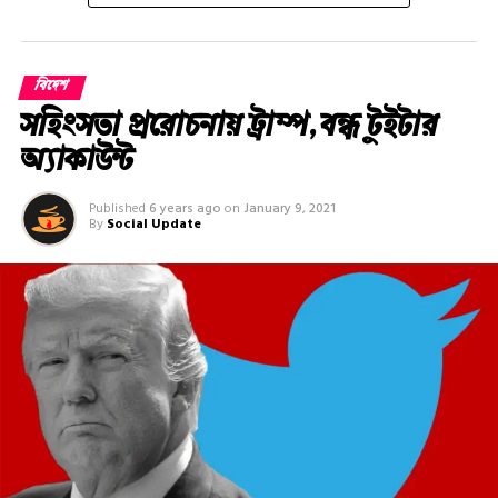
বিদেশ
সহিংসতা প্ররোচনায় ট্রাম্প, বন্ধ টুইটার
অ্যাকাউন্ট
Published
6 years ago
on
January 9, 2021
By
Social Update