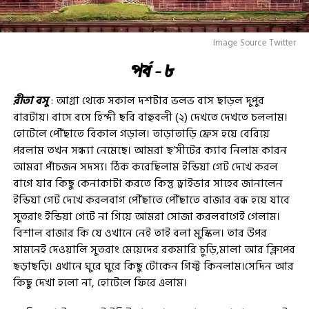
Image Source Twitter
পর্ব – ৮
রীতা বসু
: আগ্রা থেকে সকাল দশটার ভলভ বাস ছাড়ল দুপুর
বারটায়। বাসে বসে হিন্দী ছবি বাহুবলী (২) দেখতে দেখতে চললাম।
হোটেলে পৌঁছাতে বিকাল গড়াল। তাড়াতাড়ি ফ্রেস হয়ে বেরিয়ে
পরলাম তখন সন্ধ্যা নেমেছে। আমরা ছ’সীটের ক্যাব নিলাম কারন
আমরা পাঁচজন সদস্য। ঠিক করেছিলাম ইন্ডিয়া গেট দেখে করল
বাগে যাব কিছু কেনাকাটা করতে কিন্তু ড্রাইভার সাহেব জানালেন
ইন্ডিয়া গেট দেখে করলবাগ পৌঁছাতে পৌঁছাতে বাজার বন্ধ হয়ে যাবে
সুতরাং ইন্ডিয়া গেটে না গিয়ে আমরা সোজা করলবাগেই গেলাম।
বিশাল বাজার কি যে ওখানে নেই তাই বলা মুস্কিল। তার উপর
সামনেই দেওয়ালি সুতরাং মেয়েদের রকমারি চুড়ি,মালা আর ক্লিপের
ছড়াছড়ি। এখানে ঘুরে ঘুরে কিছু টোকেন গিফ্ট কিনলাম।সেদিন আর
কিছু দেখা হলো না, হোটেলে ফিরে এলাম।