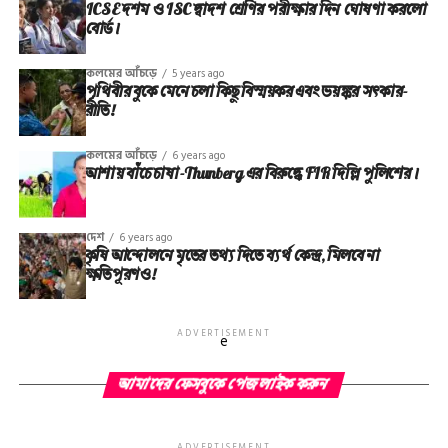
ICSE দশম ও ISC দ্বাদশ শ্রেণির পরীক্ষার দিন ঘোষণা করলো
বোর্ড।
কলমের আঁচড়ে
5 years ago
পৃথিবীর বুকে মেনে চলা কিছু বিস্ময়কর এবং ভয়ঙ্কর সত্‍কার-
রীতি!
কলমের আঁচড়ে
6 years ago
আশায় বাঁচে চাষা-Thunberg এর বিরুদ্ধে FIR দিল্লি পুলিশের।
দেশ
6 years ago
কৃষি আন্দোলনে মৃতের তথ‌্য দিতে ব্যর্থ কেন্দ্র, মিলবে না
ক্ষতিপূরণও!
ADVERTISEMENT
e
আমাদের ফেসবুকে পেজ লাইক করুন
ADVERTISEMENT