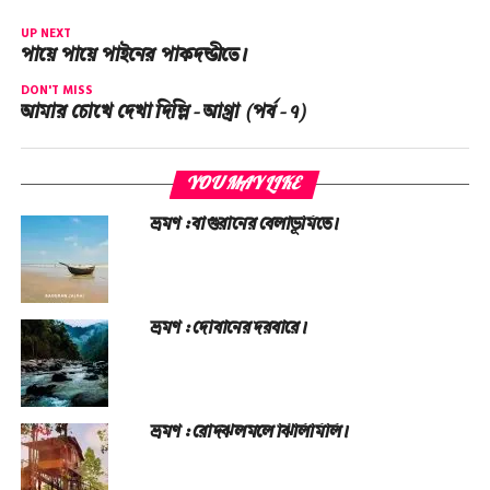
UP NEXT
পায়ে পায়ে পাইনের পাকদন্ডীতে।
DON'T MISS
আমার চোখে দেখা দিল্লি – আগ্রা (পর্ব – ৭)
YOU MAY LIKE
ভ্রমণ : বাগুরানের বেলাভূমিতে।
ভ্রমণ : দোবানের দরবারে।
ভ্রমণ : রোদঝলমলে ঝিলিমিলি।