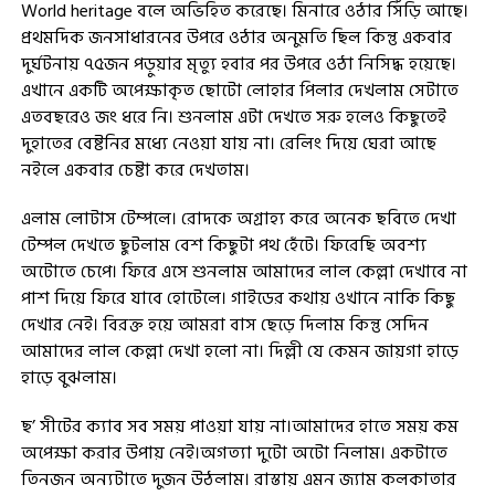
World heritage বলে অভিহিত করেছে। মিনারে ওঠার সিঁড়ি আছে।
প্রথমদিক জনসাধারনের উপরে ওঠার অনুমতি ছিল কিন্তু একবার
দুর্ঘটনায় ৭৫জন পড়ুয়ার মৃত্যু হবার পর উপরে ওঠা নিসিদ্ধ হয়েছে।
এখানে একটি অপেক্ষাকৃত ছোটো লোহার পিলার দেখলাম সেটাতে
এতবছরেও জং ধরে নি। শুনলাম এটা দেখতে সরু হলেও কিছুতেই
দুহাতের বেষ্টনির মধ্যে নেওয়া যায় না। রেলিং দিয়ে ঘেরা আছে
নইলে একবার চেষ্টা করে দেখতাম।
এলাম লোটাস টেম্পলে। রোদকে অগ্রাহ্য করে অনেক ছবিতে দেখা
টেম্পল দেখতে ছুটলাম বেশ কিছুটা পথ হেঁটে। ফিরেছি অবশ্য
অটোতে চেপে। ফিরে এসে শুনলাম আমাদের লাল কেল্লা দেখাবে না
পাশ দিয়ে ফিরে যাবে হোটেলে। গাইডের কথায় ওখানে নাকি কিছু
দেখার নেই। বিরক্ত হয়ে আমরা বাস ছেড়ে দিলাম কিন্তু সেদিন
আমাদের লাল কেল্লা দেখা হলো না। দিল্লী যে কেমন জায়গা হাড়ে
হাড়ে বুঝলাম।
ছ’ সীটের ক্যাব সব সময় পাওয়া যায় না।আমাদের হাতে সময় কম
অপেক্ষা করার উপায় নেই।অগত্যা দুটো অটো নিলাম। একটাতে
তিনজন অন্যটাতে দুজন উঠলাম। রাস্তায় এমন জ্যাম কলকাতার