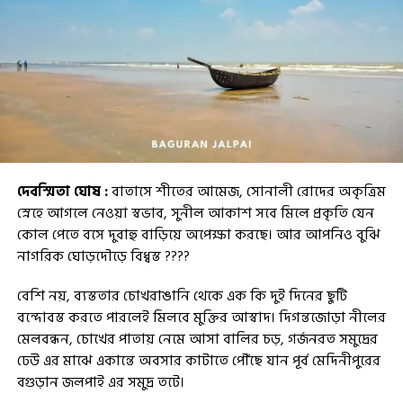
দেবস্মিতা ঘোষ :
বাতাসে শীতের আমেজ, সোনালী রোদের অকৃত্রিম
স্নেহে আগলে নেওয়া স্বভাব, সুনীল আকাশ সবে মিলে প্রকৃতি যেন
কোল পেতে বসে দুবাহু বাড়িয়ে অপেক্ষা করছে। আর আপনিও বুঝি
নাগরিক ঘোড়দৌড়ে বিধ্বস্ত ????
বেশি নয়, ব্যস্ততার চোখরাঙানি থেকে এক কি দুই দিনের ছুটি
বন্দোবস্ত করতে পারলেই মিলবে মুক্তির আস্বাদ। দিগন্তজোড়া নীলের
মেলবন্ধন, চোখের পাতায় নেমে আসা বালির চড়, গর্জনরত সমুদ্রের
ঢেউ এর মাঝে একান্তে অবসার কাটাতে পৌঁছে যান পূর্ব মেদিনীপুরের
বগুড়ান জলপাই এর সমুদ্র তটে।