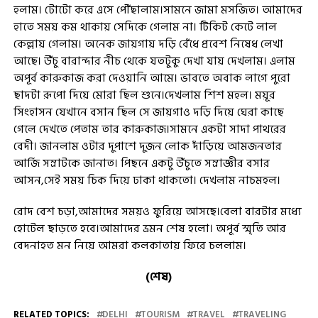
হলাম। টোটো করে এসে পৌঁছালাম।সামনে জামা মসজিত। আমাদের
হাতে সময় কম থাকায় সেদিকে গেলাম না। টিকিট কেটে লাল
কেল্লায় গেলাম। অনেক জায়গায় দড়ি বেঁধে প্রবেশ নিষেধ লেখা
আছে। উঁচু বারান্দার নীচ থেকে যতটুকু দেখা যায় দেখলাম। এলাম
অপূর্ব কারুকাজ করা দেওয়ানি আমে। ভাবতে অবাক লাগে পুরো
ছাদটা রূপো দিয়ে মোরা ছিল শুনে।দেখলাম শিশ মহল। ময়ূর
সিংহাসন যেখানে বসান ছিল সে জায়গাও দড়ি দিয়ে ঘেরা কাছে
গেলে দেখতে পেতাম তার কারুকাজ।সামনে একটা সাদা পাথরের
বেদী। জানলাম ওটার দুপাশে দুজন লোক দাঁড়িয়ে আমজনতার
আর্জি সম্রাটকে জানাত। পিছনে একটু উঁচুতে সম্রাজ্ঞীর বসার
আসন,সেই সময় চিক দিয়ে ঢাকা থাকতো। দেখলাম নাচমহল।
রোদ বেশ চড়া,আমাদের সময়ও ফুরিয়ে আসছে।বেলা বারটার মধ্যে
হোটেল ছাড়তে হবে।আমাদের ভ্রমন শেষ হলো। অপূর্ব স্মৃতি আর
বেদনাহত মন নিয়ে আমরা কলকাতায় ফিরে চললাম।
(শেষ)
RELATED TOPICS:
DELHI
TOURISM
TRAVEL
TRAVELING