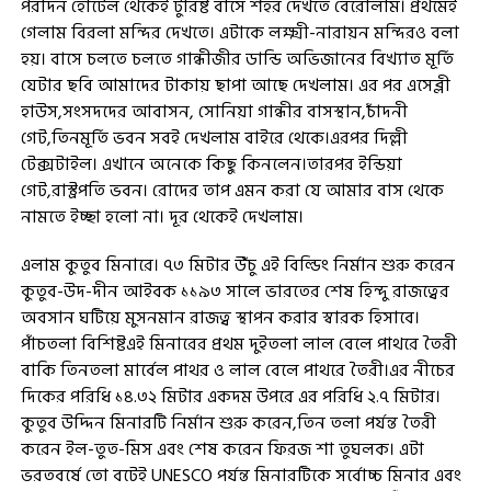
পরদিন হোটেল থেকেই টুরিষ্ট বাসে শহর দেখতে বেরোলাম। প্রথমেই
গেলাম বিরলা মন্দির দেখতে। এটাকে লক্ষ্মী-নারায়ন মন্দিরও বলা
হয়। বাসে চলতে চলতে গান্ধীজীর ডান্ডি অভিজানের বিখ্যাত মূর্তি
যেটার ছবি আমাদের টাকায় ছাপা আছে দেখলাম। এর পর এসেব্লী
হাউস,সংসদদের আবাসন, সোনিয়া গান্ধীর বাসস্থান,চাঁদনী
গেট,তিনমূর্তি ভবন সবই দেখলাম বাইরে থেকে।এরপর দিল্লী
টেক্সটাইল। এখানে অনেকে কিছু কিনলেন।তারপর ইন্ডিয়া
গেট,রাস্ট্রপতি ভবন। রোদের তাপ এমন করা যে আমার বাস থেকে
নামতে ইচ্ছা হলো না। দূর থেকেই দেখলাম।
এলাম কুতুব মিনারে। ৭৩ মিটার উঁচু এই বিল্ডিং নির্মান শুরু করেন
কুতুব-উদ-দীন আইবক ১১৯৩ সালে ভারতের শেষ হিন্দু রাজত্বের
অবসান ঘটিয়ে মুসনমান রাজত্ব স্থাপন করার স্বারক হিসাবে।
পাঁচতলা বিশিষ্টএই মিনারের প্রথম দুইতলা লাল বেলে পাথরে তৈরী
বাকি তিনতলা মার্বেল পাথর ও লাল বেলে পাথরে তৈরী।এর নীচের
দিকের পরিধি ১৪.৩২ মিটার একদম উপরে এর পরিধি ২.৭ মিটার।
কুতুব উদ্দিন মিনারটি নির্মান শুরু করেন,তিন তলা পর্যন্ত তৈরী
করেন ইল-তুত-মিস এবং শেষ করেন ফিরজ শা তুঘলক। এটা
ভরতবর্ষে তো বটেই UNESCO পর্যন্ত মিনারটিকে সর্বোচ্চ মিনার এবং