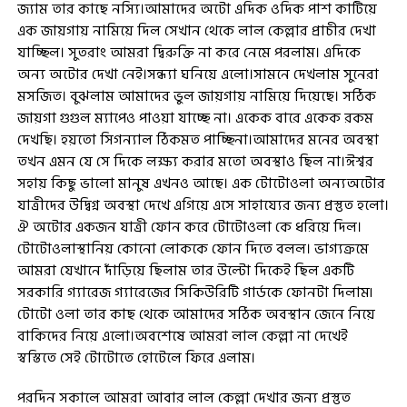
জ্যাম তার কাছে নস্যি।আমাদের অটো এদিক ওদিক পাশ কাটিয়ে
এক জায়গায় নামিয়ে দিল সেখান থেকে লাল কেল্লার প্রাচীর দেখা
যাচ্ছিল। সুতরাং আমরা দ্বিরুক্তি না করে নেমে পরলাম। এদিকে
অন্য অটোর দেখা নেই।সন্ধ্যা ঘনিয়ে এলো।সামনে দেখলাম সুনেরা
মসজিত। বুঝলাম আমাদের ভুল জায়গায় নামিয়ে দিয়েছে। সঠিক
জায়গা গুগুল ম্যাপেও পাওয়া যাচ্ছে না। একেক বারে একেক রকম
দেখছি। হয়তো সিগন্যাল ঠিকমত পাচ্ছিনা।আমাদের মনের অবস্থা
তখন এমন যে সে দিকে লক্ষ্য করার মতো অবস্থাও ছিল না।ঈশ্বর
সহায় কিছু ভালো মানুষ এখনও আছে। এক টোটোওলা অন্যঅটোর
যাত্রীদের উদ্বিগ্ন অবস্থা দেখে এগিয়ে এসে সাহায্যের জন্য প্রস্তুত হলো।
ঐ অটোর একজন যাত্রী ফোন করে টোটোওলা কে ধরিয়ে দিল।
টোটোওলাস্থানিয় কোনো লোককে ফোন দিতে বলল। ভাগ্যক্রমে
আমরা যেখানে দাঁড়িয়ে ছিলাম তার উল্টো দিকেই ছিল একটি
সরকারি গ্যারেজ গ্যারেজের সিকিউরিটি গার্ডকে ফোনটা দিলাম৷
টোটো ওলা তার কাছ থেকে আমাদের সঠিক অবস্থান জেনে নিয়ে
বাকিদের নিয়ে এলো।অবশেষে আমরা লাল কেল্লা না দেখেই
স্বস্তিতে সেই টোটোতে হোটেলে ফিরে এলাম।
পরদিন সকালে আমরা আবার লাল কেল্লা দেখার জন্য প্রস্তুত