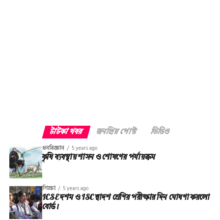
টাটকা খবর
জনপ্রিয় পোস্ট
ভিডিও
ধনবিজ্ঞান
5 years ago
কৃষি ব্যবস্থায় শাসন ও শোষণের পর্যায়ক্রম
শিক্ষা
5 years ago
ICSE দশম ও ISC দ্বাদশ শ্রেণির পরীক্ষার দিন ঘোষণা করলো
বোর্ড।