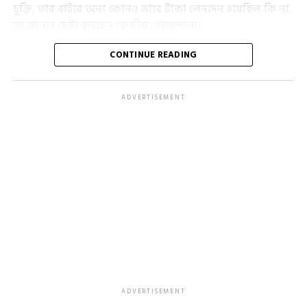
চুক্তি, তার বাইরে অন্য কোনও ভাবে টাকা লেনদেন হয়েছিল কি না,
তা জানার চেষ্টা করছেন কেন্দ্রীয় গোয়েন্দারা।
সিবিআই সূত্রে খবর, শুক্রবার মুকুন্দপুরের পূর্বালোকের বাড়িতে
CONTINUE READING
সকাল সাড়ে ১১টা থেকে তল্লাশি চালানো হয়েছে। বিভিন্ন নথিপত্র
খতিয়ে দেখা হয়েছে। টাওয়ার গ্রুপের সঙ্গে কী ভাবে তার চুক্তি
ADVERTISEMENT
হয়েছিল, সে বিষয়ে খোঁজ নেওয়া হচ্ছে।
ADVERTISEMENT