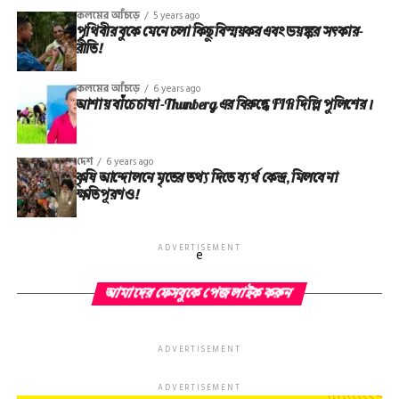
কলমের আঁচড়ে
5 years ago
পৃথিবীর বুকে মেনে চলা কিছু বিস্ময়কর এবং ভয়ঙ্কর সত্‍কার-
রীতি!
কলমের আঁচড়ে
6 years ago
আশায় বাঁচে চাষা-Thunberg এর বিরুদ্ধে FIR দিল্লি পুলিশের।
দেশ
6 years ago
কৃষি আন্দোলনে মৃতের তথ‌্য দিতে ব্যর্থ কেন্দ্র, মিলবে না
ক্ষতিপূরণও!
ADVERTISEMENT
e
আমাদের ফেসবুকে পেজ লাইক করুন
ADVERTISEMENT
ADVERTISEMENT