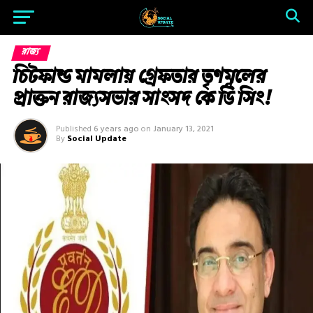
রাজ্য
চিটফান্ড মামলায় গ্রেফতার তৃণমূলের
প্রাক্তন রাজ্যসভার সাংসদ কে ডি সিং!
Published
6 years ago
on
January 13, 2021
By
Social Update