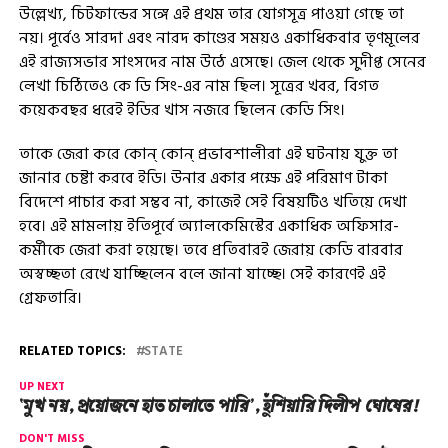
উল্লেখ্য, চিটফান্ডের সঙ্গে এই প্রথম তার যোগসূত্র পাওয়া গেছে তা
নয়। পূর্বেও সারদা এবং নারদ কাণ্ডের সময়ও একাধিকবার তৃণমূলের
এই রাজ্যসভার সাংসদের নাম উঠে এসেছে। জেল থেকে সুদীপ্ত সেনের
লেখা চিঠিতেও কে ডি সিং-এর নাম ছিল। সূত্রের খবর, বিগত
কয়েকবছর ধরেই ইডির খাস নজরে ছিলেন কেডি সিং।
তাকে জেরা করে কোন্ কোন্ প্রভাবশালীরা এই ঘটনায় যুক্ত তা
জানার চেষ্টা করবে ইডি। উনার একার পক্ষে এই পরিমাণ টাকা
বিদেশে পাচার করা সম্ভব না, কাজেই সেই বিষয়টিও খতিয়ে দেখা
হবে। এই মামলায় ইতিপূর্বে অ্যালকেমিস্টের একাধিক অফিসার-
কর্মীকে জেরা করা হয়েছে। তবে প্রতিবারই জেরায় কেডি বারবার
অস্বচ্ছতা রেখে যাচ্ছিলেন বলে জানা যাচ্ছে। সেই কারণেই এই
গ্রেফতারি।
RELATED TOPICS:
STATE
UP NEXT
‘মুখ নয়, প্রয়োজনে হাত চালাতে পারি’, হুঁশিয়ারি দিলীপ ঘোষের!
DON'T MISS