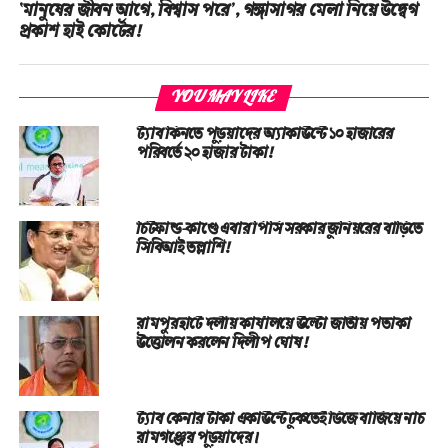
‘মানুষের জীবন আগে, বিশ্বাস পরে’, গঙ্গাসাগর মেলা নিয়ে উদ্বেগ
প্রকাশ হাই কোর্টের!
YOU MAY LIKE
ট্যাব কিনতে পড়ুয়াদের অ্যাকাউন্টে ১০ হাজারের
পরিবর্তে ২০ হাজার টাকা!
চিটফান্ড-কাণ্ডে এবার পিসি সরকার জুনিয়রের বাড়িতে
সিবিআই তল্লাশি!
রামপুরহাটে দলীয় কার্যালয়ে উল্টো জাতীয় পতাকা
উত্তোলন করলেন দিলীপ ঘোষ!
ট্যাব কেনার টাকা একাউন্টে ঢুকতেই ডিজে বাজিয়ে নাচ
রামগঞ্জের পড়ুয়াদের।