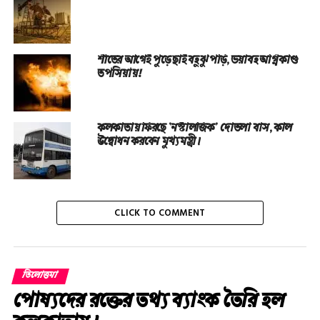
শীতের আগেই পুড়ে ছাই বহু ঝুপড়ি, ভয়াবহ অগ্নিকাণ্ড
তপসিয়ায়!
কলকাতায় ফিরছে ‘নস্টালজিক’ দোতলা বাস, কাল
উদ্বোধন করবেন মুখ্যমন্ত্রী।
CLICK TO COMMENT
তিলোত্তমা
পোষ্যদের রক্তের তথ্য ব্যাংক তৈরি হল