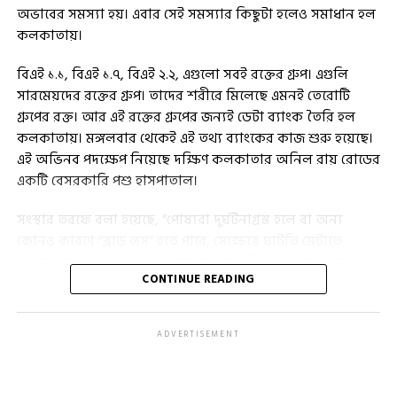
অভাবের সমস্যা হয়। এবার সেই সমস্যার কিছুটা হলেও সমাধান হল
কলকাতায়।
বিএই ১.১, বিএই ১.৭, বিএই ২.২, এগুলো সবই রক্তের গ্রুপ। এগুলি
সারমেয়দের রক্তের গ্রুপ। তাদের শরীরে মিলেছে এমনই তেরোটি
গ্রুপের রক্ত। আর এই রক্তের গ্রুপের জন্যই ডেটা ব্যাংক তৈরি হল
কলকাতায়। মঙ্গলবার থেকেই এই তথ্য ব্যাংকের কাজ শুরু হয়েছে।
এই অভিনব পদক্ষেপ নিয়েছে দক্ষিণ কলকাতার অনিল রায় রোডের
একটি বেসরকারি পশু হাসপাতাল।
সংস্থার তরফে বলা হয়েছে, “পোষ্যরা দুর্ঘটনাগ্রস্ত হলে বা অন্য
কোনও কারণে “ব্লাড লস” হতে পারে, সেক্ষেত্রে ঘাটতি মেটাতে
মানুষের মতোই রক্ত দেওয়ার প্রয়োজন হয়। কিন্তু কুকুরদের ক্ষেত্রে
CONTINUE READING
রক্তের গ্রুপ বেশি হওয়ায় চটজলদি সঠিক গ্রুপের রক্ত খুঁজে পাওয়া
কঠিন। রক্তের তথ্য ব্যংক হাতে থাকলে রক্তদাতার জন্য আর
ছোটাছুটি করতে হবে না। পোষ্যের মালিককে ফোন করলেই সমাধান
ADVERTISEMENT
মিলবে। সেই চিন্তাভাবনা থেকেই এই উদ্যোগ নেওয়া হয়েছে।”
উল্লেখ্য, পোষ্যদের ক্ষেত্রে মান্ধাতার আমলের পদ্ধতি অবলম্বন করা