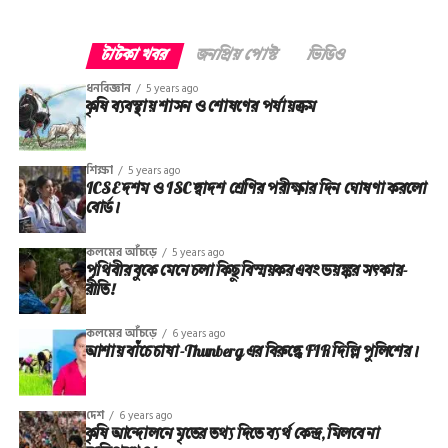
টাটকা খবর
জনপ্রিয় পোস্ট
ভিডিও
ধনবিজ্ঞান
5 years ago
কৃষি ব্যবস্থায় শাসন ও শোষণের পর্যায়ক্রম
শিক্ষা
5 years ago
ICSE দশম ও ISC দ্বাদশ শ্রেণির পরীক্ষার দিন ঘোষণা করলো
বোর্ড।
কলমের আঁচড়ে
5 years ago
পৃথিবীর বুকে মেনে চলা কিছু বিস্ময়কর এবং ভয়ঙ্কর সত্‍কার-
রীতি!
কলমের আঁচড়ে
6 years ago
আশায় বাঁচে চাষা-Thunberg এর বিরুদ্ধে FIR দিল্লি পুলিশের।
দেশ
6 years ago
কৃষি আন্দোলনে মৃতের তথ‌্য দিতে ব্যর্থ কেন্দ্র, মিলবে না