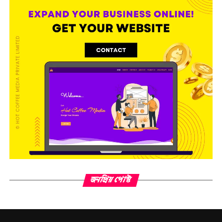
তৈরি করলেন এক নতুন রাস্তা,যে পথে আগামী কিছু দশক ক্রিকেট
ছুটবে। আজকের তরুণ প্রজন্ম তুলে আনার প্রবণতা কিংবা ফিটনেস
নির্ভরতা -সবকিছুই যে তাঁর সৃষ্টি।
তার ক্যাপ্টেন্সি আলাদা কোথায়? আসলে আলাদা নয়, তিনি যেন
এতদিনের ভারতীয় অধিনায়কত্বের লেগাসি কে মিশিয়ে দিয়েছিলেন
নিজের অধিনায়কত্বে। পতৌদির ঠান্ডা মেজাজ, কপিল পাজির
লড়াকু মনোভাব, সৌরভের আগ্রাসন আর তাঁর মিলিটারি মন। তাঁর
স্টাইল খুব সহজ। কিছু দেব না, কিছু চাইবো না। যে যার নিজের
দায়িত্ব মন দিয়ে সামলাও। এজন্যই হয়তো টেস্ট ক্রিকেটের সমুদ্রে
দিশা হারিয়ে ফেলেছেন। এত বহুমুখী পরিকল্পনার মানুষ তিনি
ছিলেন না যে। ধোনির টেস্ট খেলতে ভালো লাগতো না। অথচ গোটা
বিশ্বের কাছে শ্রেষ্ঠত্বের মাপকাঠি হলো টেস্ট ক্রিকেট। মাঝেমধ্যে
নাকি বোর হয়ে যেতেন! অভিজাত! এই কথাটা কি মানায়? নাহলে
৯০ টেস্টের গোড়ায় খেলা, ১৯৯ ম্যাচের পর ক্যাপ্টেন্সি ছাড়াকে আর
জনপ্রিয় পোস্ট
কি নামে অভিহিত করা যায়? ধোনি, মহেন্দ্র সিং ধোনি। তিনি
এমনই। কোচ কে বলতে পারেন , আমি ১৩ বল যদি ঠিকঠাক খেলি,
ম্যাচ জিতিয়ে দেব। যিনি বলতেন ব্যাংকে 63লাখ টাকা জমলে
খেলা ছেড়ে দেবো। তাঁর ব্যক্তিত্ব যে ব্যাকরণ বহির্ভুত হবে না, তা