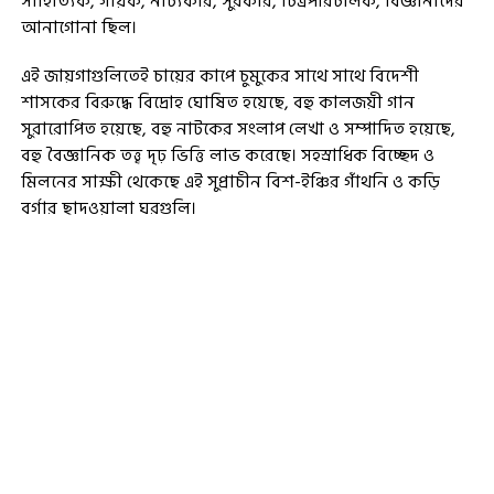
সাহিত্যিক, গায়ক, নাট্যকার, সুরকার, চিত্রপরিচালক, বিজ্ঞানীদের
আনাগোনা ছিল।
এই জায়গাগুলিতেই চায়ের কাপে চুমুকের সাথে সাথে বিদেশী
শাসকের বিরুদ্ধে বিদ্রোহ ঘোষিত হয়েছে, বহু কালজয়ী গান
সুরারোপিত হয়েছে, বহু নাটকের সংলাপ লেখা ও সম্পাদিত হয়েছে,
বহু বৈজ্ঞানিক তত্ত্ব দৃঢ় ভিত্তি লাভ করেছে। সহস্রাধিক বিচ্ছেদ ও
মিলনের সাক্ষী থেকেছে এই সুপ্রাচীন বিশ-ইঞ্চির গাঁথনি ও কড়ি
বর্গার ছাদওয়ালা ঘরগুলি।