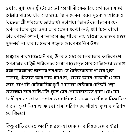
৬৯বি, সূর্য্য সেন ষ্ট্রীটের এই ঐতিহ্যশালী ফেভারিট কেবিনের সাথে
আমার পরিচয় যাঁর হাত ধ’রে, তিনি হলেন বিরল পুস্তক সংগ্রাহক ও
বিক্রেতা শ্রী পরিতোষ ভট্টাচার্য্য মহাশয়। তিনিই বলেছিলেন যে-
কোলকাতার বুকে এসব আর তেমন একটা নেই, এটা চিনে রাখো।
তাঁর কাছেই শোনা, কালান্তরে বহু শরিক হয়ে যাওয়া ও তাদের মধ্যে
সুসম্পর্ক না থাকার প্রভাব পড়েছে দোকানগুলির উপর।
শুধুমাত্র ব্যবসাক্ষেত্রেই নয়, উত্তর ও মধ্য কোলকাতার অধিকাংশ
সেকালের বাড়িই শরিকদের মধ্যে বাড়বাড়ন্ত মনোমালিন্যের কারণে
রক্ষণাবেক্ষণের অভাবে ভগ্নপ্রায়। সে বৈঠকখানার পাখায় ঝুল
জমেছে, হেঁসেলে আর ভাত চাপে না, খাবার আসে রেস্তোরাঁ থেকে।
আর, বাঙালি পারিবারিক ঝুট-ঝামেলা মেটাবার পশ্চিমী পন্থা
অবলম্বন করে বাড়িগুলি তুলে দেয় প্রোমোটারদের হাতে। সেখানে
তৈরী হয় দশ-বারো তলার অ্যাপার্টমেণ্ট। সমস্ত অংশীদার নিজ নিজ
পাওনা বুঝে নিয়ে ক্ষান্ত হয়। বাসা পরিণত হয় খাঁচায়, কুলায় পরিণত
হয় পিঞ্জরে।
কিছু বাড়ি এখনও অবশিষ্ট রয়েছে। সেকালের বিদ্বজনেদের যাঁরা