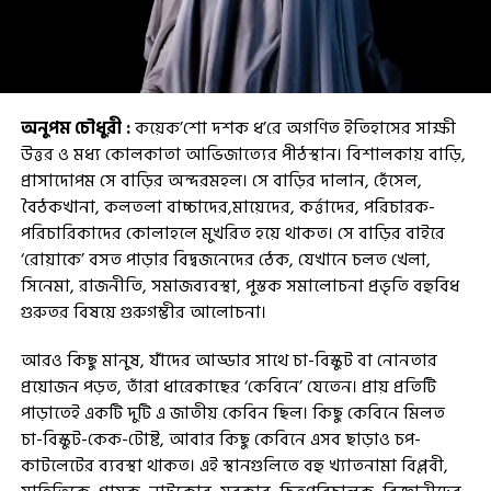
অনুপম চৌধুরী :
কয়েক’শো দশক ধ’রে অগণিত ইতিহাসের সাক্ষী
উত্তর ও মধ্য কোলকাতা আভিজাত্যের পীঠস্থান। বিশালকায় বাড়ি,
প্রাসাদোপম সে বাড়ির অন্দরমহল। সে বাড়ির দালান, হেঁসেল,
বৈঠকখানা, কলতলা বাচ্চাদের,মায়েদের, কর্ত্তাদের, পরিচারক-
পরিচারিকাদের কোলাহলে মুখরিত হয়ে থাকত। সে বাড়ির বাইরে
‘রোয়াকে’ বসত পাড়ার বিদ্বজনেদের ঠেক, যেখানে চলত খেলা,
সিনেমা, রাজনীতি, সমাজব্যবস্থা, পুস্তক সমালোচনা প্রভৃতি বহুবিধ
গুরুতর বিষয়ে গুরুগম্ভীর আলোচনা।
আরও কিছু মানুষ, যাঁদের আড্ডার সাথে চা-বিস্কুট বা নোনতার
প্রয়োজন পড়ত, তাঁরা ধারেকাছের ‘কেবিনে’ যেতেন। প্রায় প্রতিটি
পাড়াতেই একটি দুটি এ জাতীয় কেবিন ছিল। কিছু কেবিনে মিলত
চা-বিস্কুট-কেক-টোষ্ট, আবার কিছু কেবিনে এসব ছাড়াও চপ-
কাটলেটের ব্যবস্থা থাকত। এই স্থানগুলিতে বহু খ্যাতনামা বিপ্লবী,