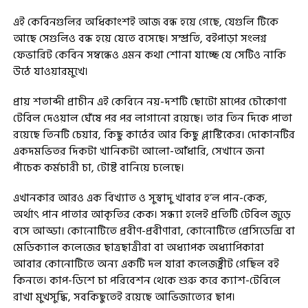
এই কেবিনগুলির অধিকাংশই আজ বন্ধ হয়ে গেছে, যেগুলি টিকে
আছে সেগুলিও বন্ধ হয়ে যেতে বসেছে। সম্প্রতি, বইপাড়া সংলগ্ন
ফেভারিট কেবিন সম্বন্ধেও এমন কথা শোনা যাচ্ছে যে সেটিও নাকি
উঠে যাওয়ারমুখে।
প্রায় শতাব্দী প্রাচীন এই কেবিনে নয়-দশটি ছোটো মাপের চৌকোণা
টেবিল দেওয়াল ঘেঁষে পর পর লাগানো রয়েছে। তার তিন দিকে পাতা
রয়েছে তিনটি চেয়ার, কিছু কাঠের আর কিছু প্লাস্টিকের। দোকানটির
একদমভিতর দিকটা খানিকটা আলো-আঁধারি, সেখানে জনা
পাঁচেক কর্মচারী চা, টোষ্ট বানিয়ে চলেছে।
এখানকার আরও এক বিখ্যাত ও সুস্বাদু খাবার হ’ল পান-কেক,
অর্থাৎ পান পাতার আকৃতির কেক। সন্ধ্যা হলেই প্রতিটি টেবিল জুড়ে
বসে আড্ডা। কোনোটিতে প্রবীণ-প্রবীণারা, কোনোটিতে প্রেসিডেন্সি বা
মেডিক্যাল কলেজের ছাত্রছাত্রীরা বা অধ্যাপক অধ্যাপিকারা
আবার কোনোটিতে অন্য একটি দল যারা কলেজষ্ট্রীট গেছিল বই
কিনতে। কাপ-ডিশে চা পরিবেশন থেকে শুরু করে ক্যাশ-টেবিলে
রাখা মুখসুদ্ধি, সবকিছুতেই রয়েছে আভিজাত্যের ছাপ।