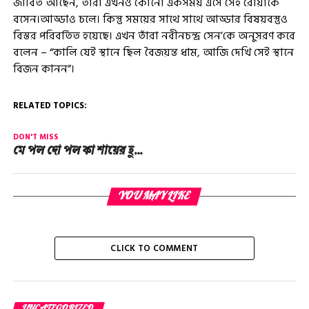
জীবিত আছেন, তাঁরা এখনও কোনো একসময় এসে সেই রোয়াকে
বসেন।আড্ডাও চলে। কিন্তু সময়ের সাথে সাথে আড্ডার বিষয়বস্তুও
বিস্তর পরিবর্তিত হয়েছে। এখন তাঁরা নবীনচন্দ্র সেন’কে অনুসরণ করে
বলেন – “কালি যেই স্থানে ছিল বৈজয়ন্ত ধাম, আজি দেখি সেই স্থানে
বিজন কানন”।
RELATED TOPICS:
DON'T MISS
মে পল দো পল কা শায়ের হু…
YOU MAY LIKE
CLICK TO COMMENT