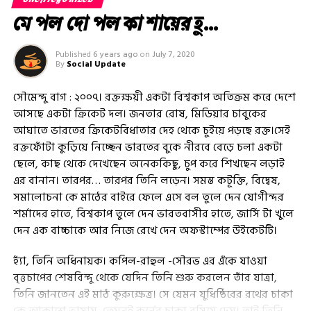
UNCATEGORIZED
মে পল দো পল কা শায়ের হু…
Published
6 years ago
on
July 7, 2020
By
Social Update
সৌমেন্দু বাগ : ২০০৭। রক্তক্ষয়ী একটা বিশ্বকাপ অতিক্রম করে দেশে
আসছে একটা ক্রিকেট দল। জনতার রোষ, মিডিয়ার চাবুকের
আঘাতে ভারতের ক্রিকেটবিধাতার দেহ থেকে চুইয়ে পড়ছে রক্ত।সেই
রক্তফোঁটা কুড়িয়ে নিচ্ছেন ভারতের বুকে নীরবে বেড়ে চলা একটা
ছেলে, কাছ থেকে দেখেছেন অনেককিছু, চুপ করে শিখছেন লড়াই
এর বানান। তারপর… তারপর তিনি লড়েন। সমস্ত কটূক্তি, বিদ্বেষ,
সমালোচনা কে মাঠের বাইরে ফেলে এসে বল তুলে দেন যোগীন্দর
শর্মাদের হাতে, বিশ্বকাপ তুলে দেন ভারতবাসীর হাতে, জার্সি টা খুলে
দেন এক বাচ্চাকে আর নিজে রেখে দেন অফস্টাম্পের উইকেটটি।
হ্যাঁ, তিনি অধিনায়ক। কপিল-রাহুল -সৌরভ এর এঁকে যাওয়া
বৃত্তচাপের শেষবিন্দু থেকে যেদিন তিনি শুরু করলেন তাঁর যাত্রা,
তিনি জানতেন এই মাঠ কুরুক্ষেত্র। সে যেমন যুধিষ্ঠিরের রথের চাকা
কে আকাশে ভাসায়, তেমনই কর্নের চাকা বসিয়ে দেয়। তাই তিনি