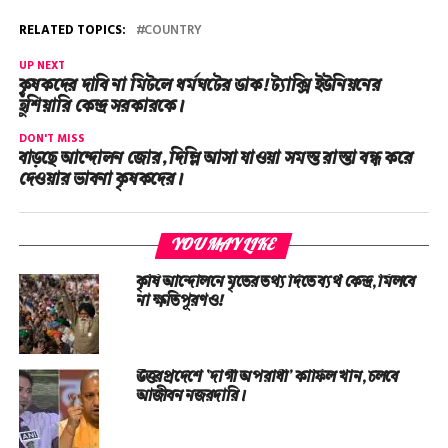
RELATED TOPICS:
COUNTRY
UP NEXT
কৃষকদের দাবি না মিটলে ধর্মঘটের ডাক! ট্যাক্সি ইউনিয়নের
হুঁশিয়ারি কেন্দ্র সরকারকে।
DON'T MISS
বাড়ছে আন্দোলন জোর, দিল্লি আসা যাওয়া সমস্ত রাস্তা বন্ধ করে
দেওয়ার ভাবনা কৃষকদের।
YOU MAY LIKE
কৃষি আন্দোলনে মৃতের তথ‌্য দিতে ব্যর্থ কেন্দ্র, মিলবে
না ক্ষতিপূরণও!
উত্তরপ্রদেশে ‘দাগী অপরাধী’ কাফিল খান, চলবে
আজীবন নজরদারি।