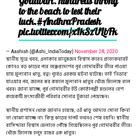
Godavari. hundreds throng
to the beach to test their
luck.
#AndhraPradesh
pic.twitter.com/xIkSzULbFk
— Aashish (@Ashi_IndiaToday)
November 28, 2020
স্থানীয় সূত্রে খবর, এলাকার মানুষজন বিশ্বাস করেন প্রত্যেকবারই
কোনও বড় ঝড়ের পরে অন্ধ্রপ্রদেশের পূর্ব গোদাবরীর তীরে পাওয়া
যায় মূল্যবান ধাতু, রত্ন। পূর্বেও এরকম ঘটনা ঘটেছে। তাই ‘নিভার’
যাওয়ার পর, জলের স্তর কমলে মূল্যবান ধাতুর খোঁজ মিলেছে বলে
খবর। জানা যাচ্ছে, পূর্ব গোদাবরীর ইউ কোঠাপল্লী মণ্ডলের বেশ
কয়েকটি মৎস্যজীবী পরিবার সোনার টুকরো পেয়েছেন।
স্থানীয় প্রশাসন থেকে জানান হয়েছে, ওই ধাতু আদতে সোনা কিনা
তা বোঝা যাচ্ছে না। কিন্তু ঝড়ের দাপট তখনও শেষ হয়নি। স্থানীয়
বাসিন্দারা বিশ্বাস মেলাতে পৌঁছে গিয়েছিলেন পূর্ব গোদাবরীর তীরে।
খোঁজ মিলেছে হলুদ রঙের এক ধাতুর।