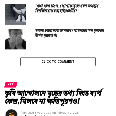
‘একা গলা টিপে, পোশাক খুলে ধর্ষণ অসম্ভব’,
বিতর্কিত রায় বম্বে হাইকোর্টের!
দলিত হওয়ায় কি অপরাধ? মারধরের পর যুবকের
উপর মূত্রত্যাগ!
CLICK TO COMMENT
দেশ
কৃষি আন্দোলনে মৃতের তথ‌্য দিতে ব্যর্থ
কেন্দ্র, মিলবে না ক্ষতিপূরণও!
Published
6 years ago
on
February 3, 2021