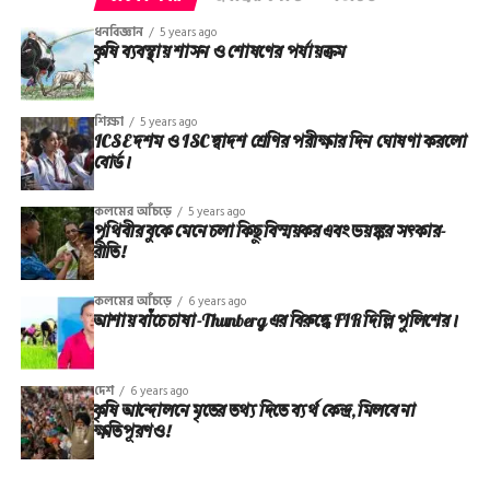
ধনবিজ্ঞান
5 years ago
কৃষি ব্যবস্থায় শাসন ও শোষণের পর্যায়ক্রম
শিক্ষা
5 years ago
ICSE দশম ও ISC দ্বাদশ শ্রেণির পরীক্ষার দিন ঘোষণা করলো
বোর্ড।
কলমের আঁচড়ে
5 years ago
পৃথিবীর বুকে মেনে চলা কিছু বিস্ময়কর এবং ভয়ঙ্কর সত্‍কার-
রীতি!
কলমের আঁচড়ে
6 years ago
আশায় বাঁচে চাষা-Thunberg এর বিরুদ্ধে FIR দিল্লি পুলিশের।
দেশ
6 years ago
কৃষি আন্দোলনে মৃতের তথ‌্য দিতে ব্যর্থ কেন্দ্র, মিলবে না
ক্ষতিপূরণও!