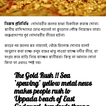
নিজস্ব প্রতিনিধি
: গোদাবরীর জলের মধ্যে চিকচিক করছে সোনা।
স্থানীয় বাসিন্দাদের চোখ পড়তেই তা কুড়োতে পৌঁছে গিয়েছেন তারা।
অন্ধ্রপ্রদেশের পূর্ব গোদাবরীর তীরের ঘটনা।
ঝড়ের পর জলের স্তর নামতেই, খোঁজ মিলেছে সোনার বলেই
অনুমান করা হচ্ছে। হলুদ রঙের ধাতু পাওয়া যাচ্ছে নদীর তীরে, যা
সংগ্রহ করে বাড়ি নিয়ে যাচ্ছেন স্থানীয়রা। কিন্তু তা আদতে সোনা
কিনা তা এখনও স্পষ্ট নয়।
The Gold Rush !! Sea
‘spewing’ yellow metal news
makes people rush to
Uppada beach of East