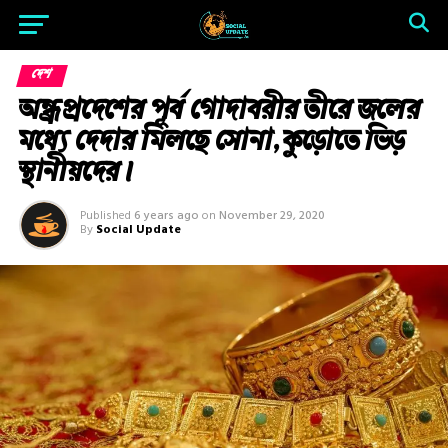
দেশ
অন্ধ্রপ্রদেশের পূর্ব গোদাবরীর তীরে জলের
মধ্যে দেদার মিলছে সোনা, কুড়োতে ভিড়
স্থানীয়দের।
Published
6 years ago
on
November 29, 2020
By
Social Update