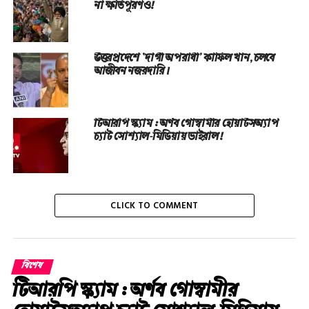
না ক্ষতিপূরণও!
উত্তরপ্রদেশে ‘দাগী অপরাধী’ কাফিল খান, চলবে
আজীবন নজরদারি।
টিআরপি স্ক্যাম : অর্ণব গোস্বামীর হোয়াটসঅ্যাপ
চ্যাট সোশ্যাল-মিডিয়ায় ভাইরাল!
CLICK TO COMMENT
বিশেষ
টিআরপি স্ক্যাম : অর্ণব গোস্বামীর