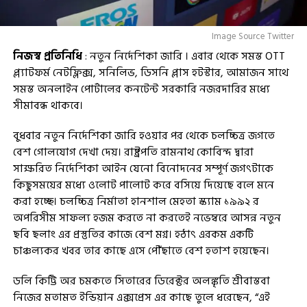
Image Source Twitter
নিজস্ব প্রতিনিধি
: নতুন নির্দেশিকা জারি । এবার থেকে সমস্ত OTT
প্ল্যাটফর্ম নেটফ্লিক্স, সনিলিভ, ডিসনি প্লাস হটস্টার, আমাজন সাথে
সমস্ত অনলাইন পোর্টালের কনটেন্ট সরকারি নজরদারির মধ্যে
সীমাবন্ধ থাকবে।
বুধবার নতুন নির্দেশিকা জারি হওয়ার পর থেকে চলচ্চিত্র জগতে
বেশ গোলযোগ দেখা দেয়। রাষ্ট্রপতি রামনাথ কোবিন্দ দ্বারা
সাক্ষরিত নির্দেশিকা আইন যেনো বিনোদনের সম্পূর্ণ জগৎটাকে
কিছুসময়ের মধ্যে ওলোট পালোট করে বসিয়ে দিয়েছে বলে মনে
করা হচ্ছে। চলচ্চিত্র নির্মাতা হানশাল মেহতা স্ক্যাম ১৯৯২ র
অপরিসীম সাফল্য হজম করতে না করতেই নভেম্বরে আসন্ন নতুন
ছবি ছলাং এর প্রস্তুতির কাজে বেশ মগ্ন। হঠাৎ এরকম একটি
চাঞ্চল্যকর খবর তার কাছে এসে পৌঁছাতে বেশ হতাশ হয়েছেন।
ডলি কিট্টি অর চমকতে সিতারের ডিরেক্টর অলঙ্কৃতি শ্রীবাস্তবা
নিজের মতামত ইন্ডিয়ান এক্সপ্রেস এর কাছে তুলে ধরেছেন, “এই