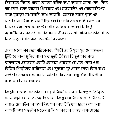
সিদ্ধান্তের পিছনে থাকা কোনো সঠিক তথ্য আমার জানা নেই। কিন্তু
বহু কাল ধরেই আমরা থিয়েটার এবং ব্রডকাস্টিং এর সেন্সারসিপের
মধ্যে দূরত্বের মাপকাঠি দেখে আসছি। আসলে সবার মূলে এই
সেন্সারসিপটি কাল হয়ে দাঁড়িয়েছে। দেশের সমস্ত প্রাপ্ত বয়স্কদের
নিজের ইচ্ছা মত কনটেন্ট দেখার অধিকার আছে। নির্দিষ্ট
বয়সসীমার ওপর এই সেন্সারসিপের বাঁধন দেওয়া আগে দরকার নাকি
নিত্যনতুন তৈরি করা কনটেন্টের ওপর”।
এদের মতো হাজারো পরিচালক, শিল্পী একই সুরে সুর মেলাচ্ছেন।
টুইটারে নানা মুনির নানা মত ফুটে উঠছে। কিছুজনের মতে
অনলাইন প্ল্যাটফর্ম একটি একমাত্র প্লাটফর্ম যেখানে বেড়ে ওঠা
বিভিন্ন শিল্পীদের স্বাধীনতা এবং সুরক্ষা দুই প্রদান করে। কিন্তু তথ্য
সম্প্রচার মন্ত্রকের আয়ত্তায় আসার পর এসব কিছু বাঁধাপ্রাপ্ত পাবে
বলে তারা মনে করছেন।
কিছুদিন আগে সরকার OTT প্ল্যাটফর্ম গুলির স্ব নিয়ন্ত্রক ভিত্তিক
সমস্ত পদ্ধতি দেখতে চেয়েছিলেন । কিন্তু সেপ্টেম্বর মাসে ইন্টারনেট
অ্যান্ড মোবাইল অ্যাসোসিয়েশন অফ ইন্ডিয়ার দ্বারা পেশ করা
অস্পষ্ট তথ্য সম্বন্ধীয় মডেল গুলি সরকারের কাছে অসন্তোষের