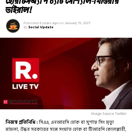
হোয়াটসঅ্যাপ চ্যাট সোশ্যাল-মিডিয়ায়
ভাইরাল!
Published
6 years ago
on
January 15, 2021
By
Social Update
Image Source Twitter
নিজস্ব প্রতিনিধি :
সিএএ, এনআরসি হোক বা সুশান্ত সিং মৃত্যু
মামলা, উদ্ধব সরকারের সঙ্গে সংঘাত হোক বা টিআরপি কেলেঙ্কারী,