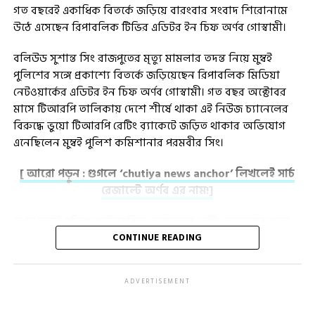
গত বছরেই একাধিক বিতর্কে জড়িয়ে বারংবার সংবাদ শিরোনামে
উঠে এসেছেন রিপাবলিক টিভির এডিটর ইন চিফ অর্ণব গোস্বামী।
বলিউড সুশান্ত সিং রাজপুতের মৃত্যু মামলার তদন্ত নিয়ে মুম্বই
পুলিশের সঙ্গে প্রকাশ্যে বিতর্কে জড়িয়েছেন রিপাবলিক মিডিয়া
নেটওয়ার্কের এডিটর ইন চিফ অর্ণব গোস্বামী। গত বছর অক্টোবর
মাসে টিআরপি তালিকায় দেশে শীর্ষে থাকা এই নিউজ চ্যানেলের
বিরুদ্ধে ভুয়ো টিআরপি রেটিং ব়্যাকেটে জড়িত থাকার অভিযোগ
এনেছিলেন মুম্বই পুলিশ কমিশানার পরমবীর সিং।
[ আরো পড়ুন : গুগলে ‘chutiya news anchor’ লিখলেই সার্চ
রেজাল্টে অর্ণব এর নাম!]
তখন মুম্বাই পুলিশ জানিয়েছিল, চ্যানেলের রেটিং বাড়ানোর জন্য
অনৈতিকভাবে BARC-এর প্রাক্তন CEO পার্থ দাশগুপ্তকে লক্ষ লক্ষ
CONTINUE READING
টাকা ঘুষ দিয়েছিলেন অর্ণব গোস্বামী। তাও আবার একবার নয়,
একাধিকবার বার্ক-প্রধান ‘ঘুষ’ নিয়েছেন বলে অভিযোগ।
ADVERTISEMENT
গত ডিসেম্বর মাসে সংশ্লিষ্ট মামলায় এক ম্যাজিস্ট্রেট কোর্টে