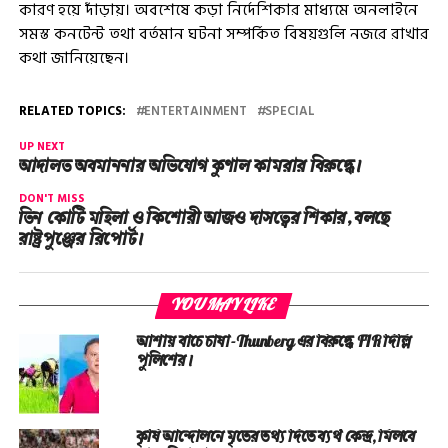
কারণ হয়ে দাঁড়ায়। অবশেষে কড়া নির্দেশিকার মাধ্যমে অনলাইনে
সমস্ত কনটেন্ট তথা বর্তমান ঘটনা সম্পর্কিত বিষয়গুলি নজরে রাখার
কথা জানিয়েছেন।
RELATED TOPICS:
ENTERTAINMENT
SPECIAL
UP NEXT
আদালত অবমাননার অভিযোগ কুণাল কামরার বিরুদ্ধে।
DON'T MISS
তিন কোটি মহিলা ও কিশোরী আজও দাসত্বের শিকার, বলছে
রাষ্ট্রপুঞ্জের রিপোর্ট।
YOU MAY LIKE
আশায় বাঁচে চাষা-Thunberg এর বিরুদ্ধে FIR দিল্লি
পুলিশের।
কৃষি আন্দোলনে মৃতের তথ‌্য দিতে ব্যর্থ কেন্দ্র, মিলবে