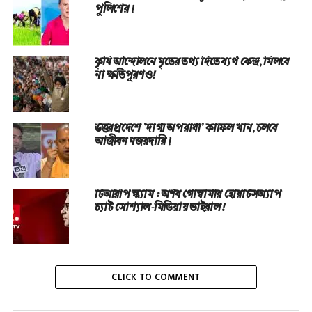
পুলিশের।
কৃষি আন্দোলনে মৃতের তথ‌্য দিতে ব্যর্থ কেন্দ্র, মিলবে
না ক্ষতিপূরণও!
উত্তরপ্রদেশে ‘দাগী অপরাধী’ কাফিল খান, চলবে
আজীবন নজরদারি।
টিআরপি স্ক্যাম : অর্ণব গোস্বামীর হোয়াটসঅ্যাপ
চ্যাট সোশ্যাল-মিডিয়ায় ভাইরাল!
CLICK TO COMMENT