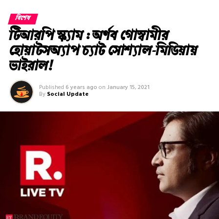
বিশেষ
টিআরপি স্ক্যাম : অর্ণব গোস্বামীর
হোয়াটসঅ্যাপ চ্যাট সোশ্যাল-মিডিয়ায়
ভাইরাল!
Published
6 years ago
on
January 15, 2021
By
Social Update