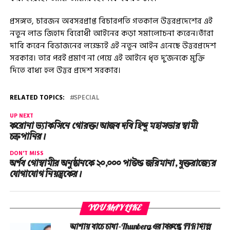
প্রসঙ্গত, চারজন অবসরপ্রাপ্ত বিচারপতি গতকাল উত্তরপ্রদেশের এই
নতুন লাভ জিহাদ বিরোধী আইনের কড়া সমালোচনা করেন।তাঁরা
দাবি করেন বিভাজনের লক্ষ্যেই এই নতুন আইন এনেছে উত্তরপ্রদেশ
সরকার। তার পরই প্রমাণ না পেয়ে এই আইনে ধৃত দু’জনকে মুক্তি
দিতে বাধ্য হল উত্তর প্রদেশ সরকার।
RELATED TOPICS:
SPECIAL
UP NEXT
করোনা ভ্যাকসিনে গোরক্ত! আজব দবি হিন্দু মহাসভার স্বামী
চক্রপানির।
DON'T MISS
অর্ণব গোস্বামীর অনুষ্ঠানকে ২০,০০০ পাউন্ড জরিমানা, যুক্তরাজ্যের
যোগাযোগ নিয়ন্ত্রকের।
YOU MAY LIKE
আশায় বাঁচে চাষা-Thunberg এর বিরুদ্ধে FIR দিল্লি