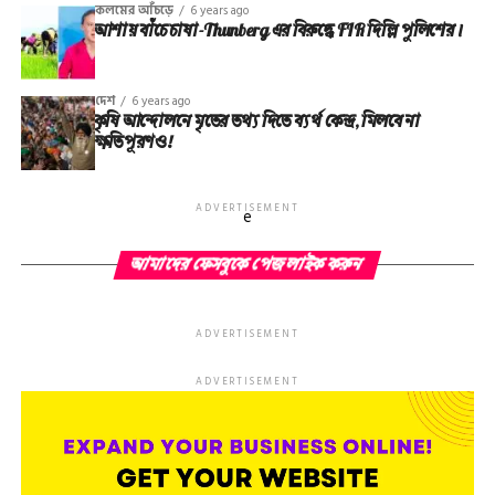
কলমের আঁচড়ে
6 years ago
আশায় বাঁচে চাষা-Thunberg এর বিরুদ্ধে FIR দিল্লি পুলিশের।
দেশ
6 years ago
কৃষি আন্দোলনে মৃতের তথ‌্য দিতে ব্যর্থ কেন্দ্র, মিলবে না
ক্ষতিপূরণও!
ADVERTISEMENT
e
আমাদের ফেসবুকে পেজ লাইক করুন
ADVERTISEMENT
ADVERTISEMENT