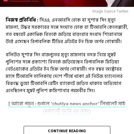
Image Source Twitter
নিজস্ব প্রতিনিধি :
সিএএ, এনআরসি হোক বা সুশান্ত সিং মৃত্যু
মামলা, উদ্ধব সরকারের সঙ্গে সংঘাত হোক বা টিআরপি কেলেঙ্কারী,
গত বছরেই একাধিক বিতর্কে জড়িয়ে বারংবার সংবাদ শিরোনামে
উঠে এসেছেন রিপাবলিক টিভির এডিটর ইন চিফ অর্ণব গোস্বামী।
বলিউড সুশান্ত সিং রাজপুতের মৃত্যু মামলার তদন্ত নিয়ে মুম্বই
পুলিশের সঙ্গে প্রকাশ্যে বিতর্কে জড়িয়েছেন রিপাবলিক মিডিয়া
নেটওয়ার্কের এডিটর ইন চিফ অর্ণব গোস্বামী। গত বছর অক্টোবর
মাসে টিআরপি তালিকায় দেশে শীর্ষে থাকা এই নিউজ চ্যানেলের
বিরুদ্ধে ভুয়ো টিআরপি রেটিং ব়্যাকেটে জড়িত থাকার অভিযোগ
এনেছিলেন মুম্বই পুলিশ কমিশানার পরমবীর সিং।
[ আরো পড়ুন : গুগলে ‘chutiya news anchor’ লিখলেই সার্চ
রেজাল্টে অর্ণব এর নাম!]
তখন মুম্বাই পুলিশ জানিয়েছিল, চ্যানেলের রেটিং বাড়ানোর জন্য
অনৈতিকভাবে BARC-এর প্রাক্তন CEO পার্থ দাশগুপ্তকে লক্ষ লক্ষ
CONTINUE READING