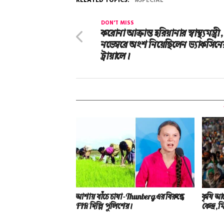
RELATED TOPICS:
SPECIAL
DON'T MISS
করোনা আক্রান্ত হরিয়ানার স্বাস্থ্যমন্ত্রী
নভেম্বরে অংশ নিয়েছিলেন ভ্যাকসিন
ট্রায়ালে।
আশায় বাঁচে চাষা-Thunberg এর বিরুদ্ধে
কৃষি আন
FIR দিল্লি পুলিশের।
কেন্দ্র,