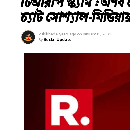
টিআরপি স্ক্যাম : অর্ণব
চ্যাট সোশ্যাল-মিডিয়ায
Published
6 years ago
on
January 15, 2021
By
Social Update