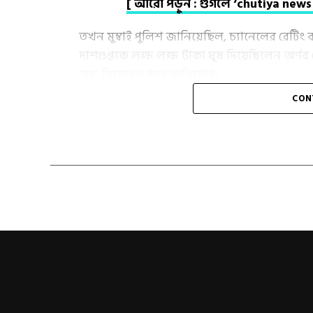
[ আরো পড়ুন : গুগলে ‘chutiya news 
তখন মুম্বাই পুলিশ জানিয়েছিল, চ্যানেলের রেটিং
দাশগুপ্তকে লক্ষ লক্ষ টাকা ঘুষ দিয়েছিলেন অর্ণ
‘ঘুষ’ নিয়েছেন বলে অভিযোগ।
CON
গত ডিসেম্বর মাসে সংশ্লিষ্ট মামলায় এক ম্যাজিস্ট্র
‘রিমান্ড নোট’ জমা দেয় মুম্বই পুলিশ। যে অভিযোগ
করে পার্থ দাশগুপ্ত একাধিক চ্যানেলে টিআরপি এ
[ আরো পড়ুন : গুগলে “gujarati actor” লিখ
এবার অর্ণব গোস্বামী এবং বার্কের সিইও পার্থ দাশগু
সেই হোয়াটসঅ্যাপ চ্যাট এ অর্ণব গোস্বামীর কিছু বক্ত
টিআরপি কেলেঙ্কারি সাথে সম্পর্কিত অর্নবকে প্রধানম
Mumbai Police releas