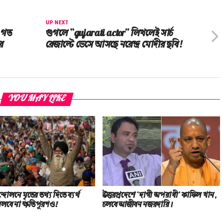
UP NEXT
, গত
গুগলে “gujarati actor” লিখলেই সার্চ
ের
রেজাল্টে ভেসে আসছে নরেন্দ্র মোদীর ছবি!
YOU MAY LIKE
্দোলনে মৃতের তথ‌্য দিতে ব্যর্থ
উত্তরপ্রদেশে ‘দাগী অপরাধী’ কাফিল খান,
 মিলবে না ক্ষতিপূরণও!
চলবে আজীবন নজরদারি।