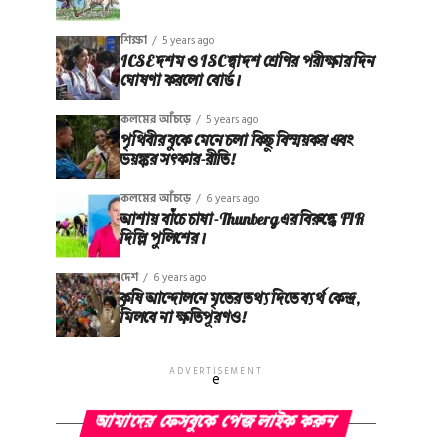
শিক্ষা
5 years ago
ICSE দশম ও ISC দ্বাদশ শ্রেণির পরীক্ষার দিন
ঘোষণা করলো বোর্ড।
কলমের আঁচড়ে
5 years ago
পৃথিবীর বুকে মেনে চলা কিছু বিস্ময়কর এবং
ভয়ঙ্কর সত্‍কার-রীতি!
কলমের আঁচড়ে
6 years ago
আশায় বাঁচে চাষা-Thunberg এর বিরুদ্ধে FIR
দিল্লি পুলিশের।
দেশ
6 years ago
কৃষি আন্দোলনে মৃতের তথ‌্য দিতে ব্যর্থ কেন্দ্র,
মিলবে না ক্ষতিপূরণও!
ADVERTISEMENT
e
আমাদের ফেসবুকে পেজ লাইক করুন