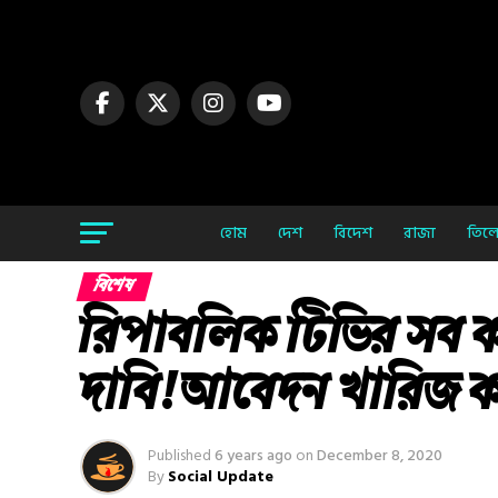
হোম
দেশ
বিদেশ
রাজ্য
তিলো
বিশেষ
রিপাবলিক টিভির সব কর
দাবি! আবেদন খারিজ কর
Published
6 years ago
on
December 8, 2020
By
Social Update