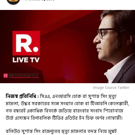
Image Source Twitter
নিজস্ব প্রতিনিধি :
সিএএ, এনআরসি হোক বা সুশান্ত সিং মৃত্যু
মামলা, উদ্ধব সরকারের সঙ্গে সংঘাত হোক বা টিআরপি কেলেঙ্কারী,
গত বছরেই একাধিক বিতর্কে জড়িয়ে বারংবার সংবাদ শিরোনামে
উঠে এসেছেন রিপাবলিক টিভির এডিটর ইন চিফ অর্ণব গোস্বামী।
বলিউড সুশান্ত সিং রাজপুতের মৃত্যু মামলার তদন্ত নিয়ে মুম্বই