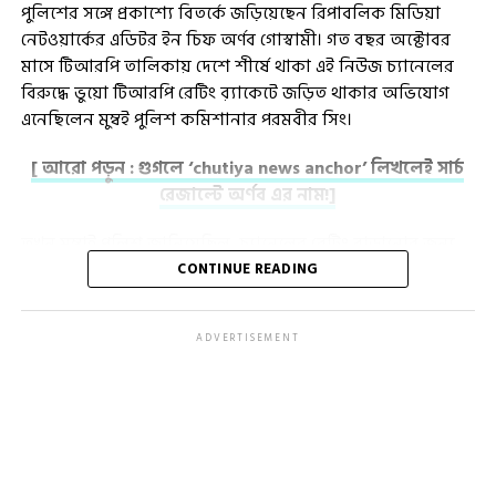
পুলিশের সঙ্গে প্রকাশ্যে বিতর্কে জড়িয়েছেন রিপাবলিক মিডিয়া
নেটওয়ার্কের এডিটর ইন চিফ অর্ণব গোস্বামী। গত বছর অক্টোবর
মাসে টিআরপি তালিকায় দেশে শীর্ষে থাকা এই নিউজ চ্যানেলের
বিরুদ্ধে ভুয়ো টিআরপি রেটিং ব়্যাকেটে জড়িত থাকার অভিযোগ
এনেছিলেন মুম্বই পুলিশ কমিশানার পরমবীর সিং।
[ আরো পড়ুন : গুগলে ‘chutiya news anchor’ লিখলেই সার্চ
রেজাল্টে অর্ণব এর নাম!]
তখন মুম্বাই পুলিশ জানিয়েছিল, চ্যানেলের রেটিং বাড়ানোর জন্য
অনৈতিকভাবে BARC-এর প্রাক্তন CEO পার্থ দাশগুপ্তকে লক্ষ লক্ষ
CONTINUE READING
টাকা ঘুষ দিয়েছিলেন অর্ণব গোস্বামী। তাও আবার একবার নয়,
একাধিকবার বার্ক-প্রধান ‘ঘুষ’ নিয়েছেন বলে অভিযোগ।
ADVERTISEMENT
গত ডিসেম্বর মাসে সংশ্লিষ্ট মামলায় এক ম্যাজিস্ট্রেট কোর্টে
রিপাবলিক টিভির সম্পাদক অর্ণব গোস্বামীর বিরুদ্ধে ‘রিমান্ড নোট’
জমা দেয় মুম্বই পুলিশ। যে অভিযোগনামায় দাবি করা হয়েছে যে,
নিজস্ব পদমর্যাদার অপব্যবহার করে পার্থ দাশগুপ্ত একাধিক চ্যানেলে
টিআরপি এরপর করেছেন।