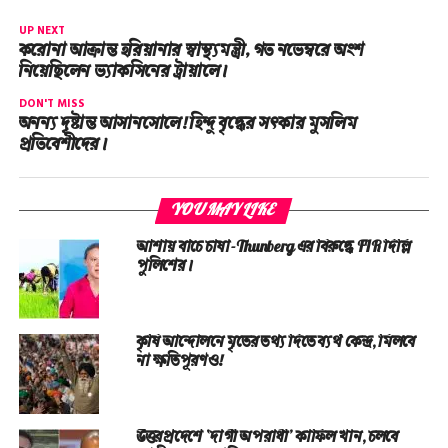
UP NEXT
করোনা আক্রান্ত হরিয়ানার স্বাস্থ্যমন্ত্রী, গত নভেম্বরে অংশ
নিয়েছিলেন ভ্যাকসিনের ট্রায়ালে।
DON'T MISS
অনন্য দৃষ্টান্ত আসানসোলে! হিন্দু বৃদ্ধের সৎকার মুসলিম
প্রতিবেশীদের।
YOU MAY LIKE
আশায় বাঁচে চাষা-Thunberg এর বিরুদ্ধে FIR দিল্লি
পুলিশের।
কৃষি আন্দোলনে মৃতের তথ‌্য দিতে ব্যর্থ কেন্দ্র, মিলবে
না ক্ষতিপূরণও!
উত্তরপ্রদেশে ‘দাগী অপরাধী’ কাফিল খান, চলবে