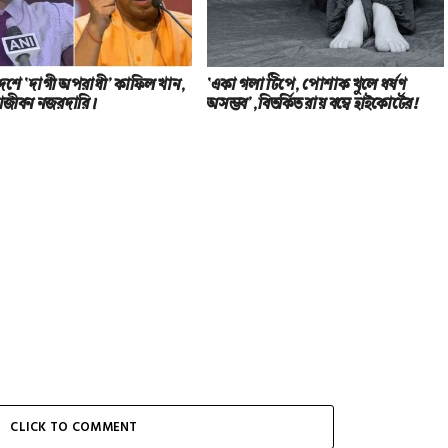
রদেশে ‘দাগী অপরাধী’ কাফিল খান,
‘একা গলা টিপে, পোশাক খুলে ধর্ষণ
আজীবন নজরদারি।
অসম্ভব’, বিতর্কিত রায় বম্বে হাইকোর্টের!
CLICK TO COMMENT