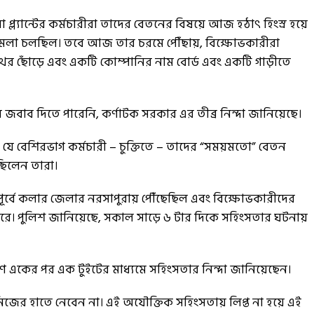
প্ল্যান্টের কর্মচারীরা তাদের বেতনের বিষয়ে আজ হঠাৎ হিংস্র হয়ে
ামেলা চলছিল। তবে আজ তার চরমে পৌঁছায়, বিক্ষোভকারীরা
 পাথর ছোঁড়ে এবং একটি কোম্পানির নাম বোর্ড এবং একটি গাড়ীতে
র জবাব দিতে পারেনি, কর্ণাটক সরকার এর তীব্র নিন্দা জানিয়েছে।
যে বেশিরভাগ কর্মচারী – চুক্তিতে – তাদের “সময়মতো” বেতন
 ছিলেন তারা।
র পূর্বে কলার জেলার নরসাপুরায় পৌঁছেছিল এবং বিক্ষোভকারীদের
করে। পুলিশ জানিয়েছে, সকাল সাড়ে ৬ টার দিকে সহিংসতার ঘটনায়
ায়ণ একের পর এক টুইটের মাধ্যমে সহিংসতার নিন্দা জানিয়েছেন।
ের হাতে নেবেন না। এই অযৌক্তিক সহিংসতায় লিপ্ত না হয়ে এই