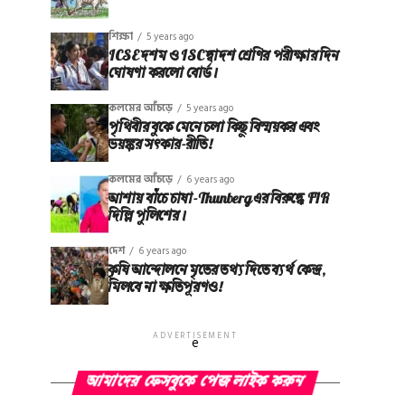
শিক্ষা
5 years ago
ICSE দশম ও ISC দ্বাদশ শ্রেণির পরীক্ষার দিন
ঘোষণা করলো বোর্ড।
কলমের আঁচড়ে
5 years ago
পৃথিবীর বুকে মেনে চলা কিছু বিস্ময়কর এবং
ভয়ঙ্কর সত্‍কার-রীতি!
কলমের আঁচড়ে
6 years ago
আশায় বাঁচে চাষা-Thunberg এর বিরুদ্ধে FIR
দিল্লি পুলিশের।
দেশ
6 years ago
কৃষি আন্দোলনে মৃতের তথ‌্য দিতে ব্যর্থ কেন্দ্র,
মিলবে না ক্ষতিপূরণও!
ADVERTISEMENT
e
আমাদের ফেসবুকে পেজ লাইক করুন