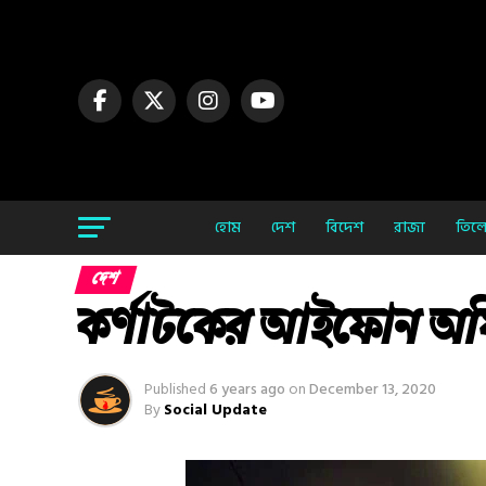
হোম
দেশ
বিদেশ
রাজ্য
তিলো
দেশ
কর্ণাটকের আইফোন অফি
Published
6 years ago
on
December 13, 2020
By
Social Update