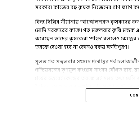
সরকার। কাজের বহু কৃষক নিজেদের প্রাণ ত্যাগ 
কিন্তু দিল্লির সীমানায় আন্দোলনরত কৃষকদের কত
মোদি সরকারের কাছে। গত মঙ্গলবার কৃষি মন্ত্রক এ
করেছেন তাদের কৃষকেরা ‘শহিদ’ বললেও কেন্দ্রে
তরফে দেওয়া হবে না কোনও রকম ক্ষতিপূরণ।
মূলত গত মঙ্গলবার সংসদে প্রশ্নোত্তর পর্ব চলাকালী
পশ্চিমবঙ্গের তৃণমূল কংগ্রেস সাংসদ সৌগত রায়, মা
প্রশ্নের উত্তরেই কেন্দ্রের তরফে এই সমস্ত তথ্য গুল
বৈঠক হয়ে গেলেও কতগুলি কৃষি সংগঠন এই আন্দোলনে
কাছে।
CON