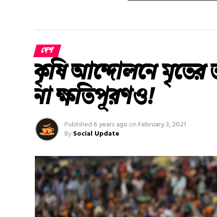
দেশ
কৃষি আন্দোলনে মৃতের তথ‌
না ক্ষতিপূরণও!
Published
6 years ago
on
February 3, 2021
By
Social Update