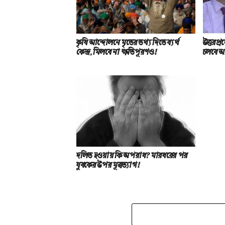
কৃষি আন্দোলনে মৃতের তথ‌্য দিতে ব্যর্থ
উত্তরপ্
কেন্দ্র, মিলবে না ক্ষতিপূরণও!
চলবে 
দলিত হওয়ায় কি অপরাধ? মারধরের পর
যুবকের উপর মূত্রত্যাগ!