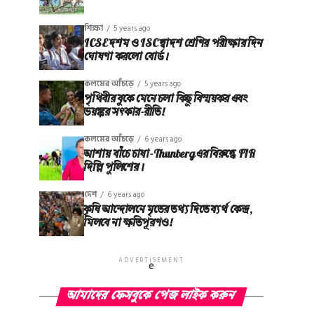
শিক্ষা
5 years ago
ICSE দশম ও ISC দ্বাদশ শ্রেণির পরীক্ষার দিন
ঘোষণা করলো বোর্ড।
কলমের আঁচড়ে
5 years ago
পৃথিবীর বুকে মেনে চলা কিছু বিস্ময়কর এবং
ভয়ঙ্কর সত্‍কার-রীতি!
কলমের আঁচড়ে
6 years ago
আশায় বাঁচে চাষা-Thunberg এর বিরুদ্ধে FIR
দিল্লি পুলিশের।
দেশ
6 years ago
কৃষি আন্দোলনে মৃতের তথ‌্য দিতে ব্যর্থ কেন্দ্র,
মিলবে না ক্ষতিপূরণও!
ADVERTISEMENT
e
আমাদের ফেসবুকে পেজ লাইক করুন