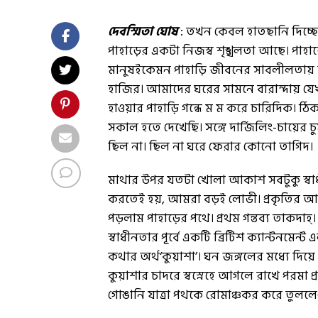
দেবস্মিতা ঘোষ
: তখন কেবল হাতছানি দিচ্ছে 
পাহাড়ের একটা নিজস্ব শৃঙ্খলতা আছে। পাহা
মানুষইকেমন পাহাড়ি জীবনের সাবলীলতায় নি
হাজির। আমাদের ঘরের সামনে বারান্দায় য
হাওয়ার পাহাড়ি গন্ধে ম ম করে চারিদিক। 
সকাল হতে দেখেছি। সঙ্গে দার্জিলিং-চায়ের চু
ছিল না। ছিল না ঘরে ফেরার কোনো তাগিদ।
মাথার উপর যতটা খোলা আকাশ সবটুকু স্বাধী
করতেই হয়, আমরা বড়ই লোভী। প্রকৃতির আ
পড়লাম পাহাড়ের পথে। প্রথম গন্তব্য তাকদাহ্
স্বাধীনতার পূর্বে একটি ব্রিটিশ ক্যান্টনমেন্
কথার অর্থ‘কুয়াশা’। ঘন জঙ্গলের মধ্যে দিয
কুয়াশার চাদরে স্বস্নেহে আগলে রাখে পরমা প্র
গোঙানি যাত্রা পথকে রোমাঞ্চকর করে তুললে