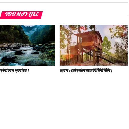
YOU MAY LIKE
 দোবানের দরবারে।
ভ্রমণ : রোদঝলমলে ঝিলিমিলি।