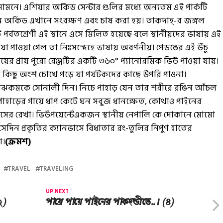
ামনে। এশিয়ার অর্কিড সেন্টার গুলির মধ্যে অন্যতম এই পার্কটি
ন অর্কিড এখানে সংরক্ষণ এবং চাষ করা হয়। তাকদাহ্-র জঙ্গল
র্বতশ্রেণী এই স্থানে এসে মিলিত হয়েছে বলে স্থানীয়দের ভাষায় এই
যা পাওয়া গেল তা নিঃসন্দেহে ভাষায় অবর্ণনীয়। পেডঙের এই উঁচু
ের প্রায় পুরো রেঞ্জটির একটি ৩৬০° প্যানোরমিক ভিউ পাওয়া যায়।
 কিছু অংশ চোখে পড়ে যা পর্যটকদের কাছে উপরি পাওনা।
োদঝকমকে সোনালী দিন। নিচে পাহাড় যেন তার শরীরে রঙিন আঁচল
পাহাড়ের গায়ে ধাপ কেটে ঘন সবুজ ধানক্ষেত, কোথাও পাইনের
সের রেখা। ভিউপয়েন্টেএকজন স্থানীয় নেপালি কে দোকানে মোমো
িন প্রকৃতির ক্যানভাসে বিধাতার রং-তুলির নিপুণ হাতের
া।
(ক্রমশ)
TRAVEL
TRAVELING
UP NEXT
২)
পায়ে পায়ে পাইনের পাকদন্ডীতে..। (৪)