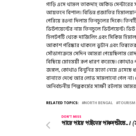
গাড়ি এসে থামল তাকদাহ্ অর্কিড সেন্টারের স
আয়তনে বিশাল। বিভিন্ন প্রজাতির হিমালয়া
পেরিয়ে রওনা দিলাম তিনচুলের দিকে। তিনটি প
ভিউপয়েন্টের নাম তিনচুলে ভিউপয়েন্ট। ভিউ 
হিলটপটি থেকে দার্জিলিং এবং সিকিম হিমালয়
আকাশ পরিষ্কার থাকলে ভুটান এবং তিব্বতের
সৌভাগ্যক্রমে সেদিন আমরা পেয়েছিলাম র
বিছিয়ে মোহময়ী রূপ ধারণ করেছে। কোথাও 
জঙ্গল, কোথাও বিনুনির মতো নেমে এসেছে ধ
বানাতে দেখে আর লোভ সামলানো গেল না। সেদ
অনির্বচনীয় শিল্পকর্মের সাক্ষী রইলাম আমর
RELATED TOPICS:
NORTH BENGAL
TOURISM
DON'T MISS
পায়ে পায়ে পাইনের পাকদন্ডীতে..। (