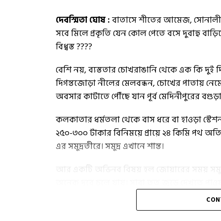
দেবস্মিতা ঘোষ :
বাতাসে শীতের আমেজ, সোনালী র
সবে মিলে প্রকৃতি যেন কোল পেতে বসে দুবাহু 
বিধ্বস্ত ????
বেশি নয়, ব্যস্ততার চোখরাঙানি থেকে এক কি দুই দ
দিগন্তজোড়া নীলের মেলবন্ধন, চোখের পাতায় নেমে
অবসার কাটাতে পৌঁছে যান পূর্ব মেদিনীপুরের বগুড়
কলকাতার ধর্মতলা থেকে বাস ধরে বা হাওড়া স্টেশন
২৫০-৩০০ টাকার বিনিময়ে প্রায়ে ২৪ কিমি পথ অতি
এর সমুদ্রতীরে। সমুদ্র এখানে শান্ত।
আর একটি অভিনব বিষয় হল জোয়ারের সময় সমুদ
অনেক দূরে চলে যায়। সারা তত জুড়ে দেখতে পাওয়
সমুদ্রে সূর্যোদয় সাক্ষী থাকা এক অন্যরকম অভি
CON
যাওয়ায় ভালো।