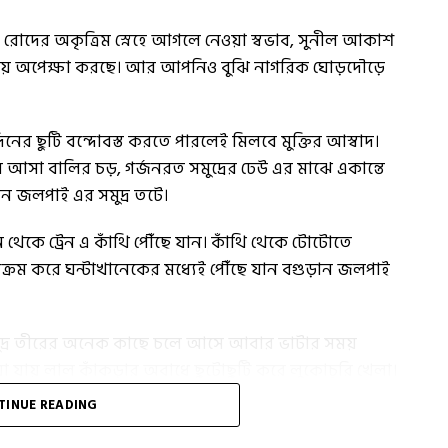
োদের অকৃত্রিম স্নেহে আগলে নেওয়া স্বভাব, সুনীল আকাশ
বাড়িয়ে অপেক্ষা করছে। আর আপনিও বুঝি নাগরিক ঘোড়দৌড়ে
িনের ছুটি বন্দোবস্ত করতে পারলেই মিলবে মুক্তির আস্বাদ।
 আসা বালির চড়, গর্জনরত সমুদ্রের ঢেউ এর মাঝে একান্তে
ান জলপাই এর সমুদ্র তটে।
 থেকে ট্রেন এ কাঁথি পৌঁছে যান। কাঁথি থেকে টোটোতে
ক্রম করে ঘন্টাখানেকের মধ্যেই পৌঁছে যান বগুড়ান জলপাই
্র তীরের অনেক কাছে চলে আসে আবার ভাটার সময়
া যায় লাল কাঁকড়ার অবাধে ছুটোছুটি করে লুকোচুরি খেলা।
জ্ঞতা। তাই হাতে ছুটি একদিন বেশি থাকলে একদিন থেকে
TINUE READING