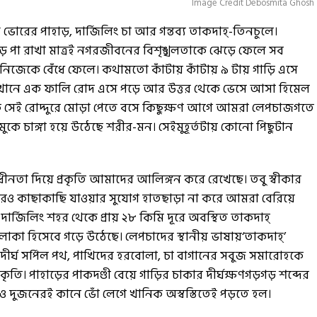
Image Credit Debosmita Ghosh
ভোরের পাহাড়, দার্জিলিং চা আর গন্তব্য তাকদাহ্-তিনচুলে।
ড়ে পা রাখা মাত্রই নগরজীবনের বিশৃঙ্খলতাকে ঝেড়ে ফেলে সব
জেকে বেঁধে ফেলে। কথামতো কাঁটায় কাঁটায় ৯ টায় গাড়ি এসে
েখানে এক ফালি রোদ এসে পড়ে আর উত্তর থেকে ভেসে আসা হিমেল
ঠিক সেই রোদ্দুরে মোড়া পেতে বসে কিছুক্ষণ আগে আমরা লেপচাজগতে
মুকে চাঙ্গা হয়ে উঠেছে শরীর-মন। সেইমুহূর্তটায় কোনো পিছুটান
নতা দিয়ে প্রকৃতি আমাদের আলিঙ্গন করে রেখেছে। তবু স্বীকার
রও কাছাকাছি যাওয়ার সুযোগ হাতছাড়া না করে আমরা বেরিয়ে
। দার্জিলিং শহর থেকে প্রায় ২৮ কিমি দূরে অবস্থিত তাকদাহ্
ট এলাকা হিসেবে গড়ে উঠেছে। লেপচাদের স্থানীয় ভাষায়‘তাকদাহ্’
়ে দীর্ঘ সর্পিল পথ, পাখিদের হরবোলা, চা বাগানের সবুজ সমারোহকে
কৃতি। পাহাড়ের পাকদণ্ডী বেয়ে গাড়ির চাকার দীর্ঘক্ষণগড়গড় শব্দের
ও দুজনেরই কানে ভোঁ লেগে খানিক অস্বস্তিতেই পড়তে হল।