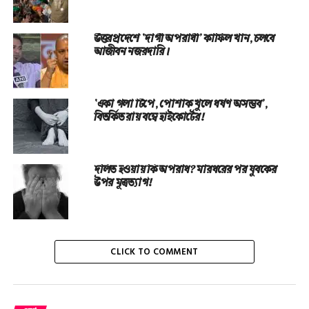
উত্তরপ্রদেশে ‘দাগী অপরাধী’ কাফিল খান, চলবে
আজীবন নজরদারি।
‘একা গলা টিপে, পোশাক খুলে ধর্ষণ অসম্ভব’,
বিতর্কিত রায় বম্বে হাইকোর্টের!
দলিত হওয়ায় কি অপরাধ? মারধরের পর যুবকের
উপর মূত্রত্যাগ!
CLICK TO COMMENT