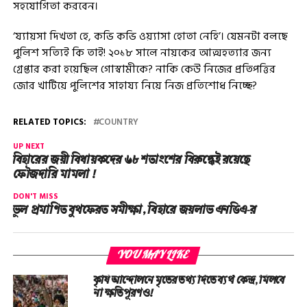
সহযোগিতা করবেন।
‘য্যায়সা দিখতা হে, কভি কভি ওয়্যাসা হোতা নেহি’। যেমনটা বলছে
পুলিশ সত্যিই কি তাই! ২০১৮ সালে নায়কের আত্মহত্যার জন্য
গ্ৰেপ্তার করা হয়েছিল গোস্বামীকে? নাকি কেউ নিজের প্রতিপত্তির
জোর খাটিয়ে পুলিশের সাহায্য নিয়ে নিজ প্রতিশোধ নিচ্ছে?
RELATED TOPICS:
COUNTRY
UP NEXT
বিহারের জয়ী বিধায়কদের ৬৮ শতাংশের বিরুদ্ধেই রয়েছে
ফৌজদারি মামলা !
DON'T MISS
ভুল প্রমাণিত বুথফেরত সমীক্ষা, বিহারে জয়লাভ এনডিএ-র
YOU MAY LIKE
কৃষি আন্দোলনে মৃতের তথ‌্য দিতে ব্যর্থ কেন্দ্র, মিলবে
না ক্ষতিপূরণও!