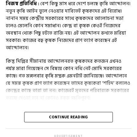
নিজস্ব প্রতিনিধি :
বেশ কিছু মাস ধরে দেশে চলছে কৃষি আন্দোলন।
নতুন কৃষি আইন তুলে নেওয়ার দাবিতেই কৃষকদের এই বিরোধ।
নানান সময় কেন্দ্রীয় সরকারের সাথে কৃষকদের আলোচনা সভা
হলেও মেলেনি কোন সমাধান। কেন্দ্র বা কৃষক কেওই নিজেদের
অবস্থান থেকে পিছু হটতে রাজি নয়। এই আন্দোলন রুখতে মরিয়া
সরকার। কাজের বহু কৃষক নিজেদের প্রাণ ত্যাগ করেছেন এই
আন্দোলনে।
কিন্তু দিল্লির সীমানায় আন্দোলনরত কৃষকদের কতজন এখনও
পর্যন্ত মারা গিয়েছেন সে বিষয়ে কোন নথি নেই মোদি সরকারের
কাছে। গত মঙ্গলবার কৃষি মন্ত্রক এমনটাই জানিয়েছে। আন্দোলনে
যে সমস্ত কৃষক প্রাণ ত্যাগ করেছেন তাদের কৃষকেরা ‘শহিদ’ বললেও
কেন্দ্রের কাছে তারা তা নন। কাজেরই মৃতদের পরিবারকে সরকারের
তরফে দেওয়া হবে না কোনও রকম ক্ষতিপূরণ।
মূলত গত মঙ্গলবার সংসদে প্রশ্নোত্তর পর্ব চলাকালীন দিল্লি সীমানায়
CONTINUE READING
চলতে তাহলে কৃষি আন্দোলন প্রসঙ্গে পশ্চিমবঙ্গের তৃণমূল কংগ্রেস
সাংসদ সৌগত রায়, মালা রায়-সহ ২৯ সাংসদ বেশ কিছু প্রশ্ন করেন।
তাদের সেই প্রশ্নের উত্তরেই কেন্দ্রের তরফে এই সমস্ত তথ্য গুলি
ADVERTISEMENT