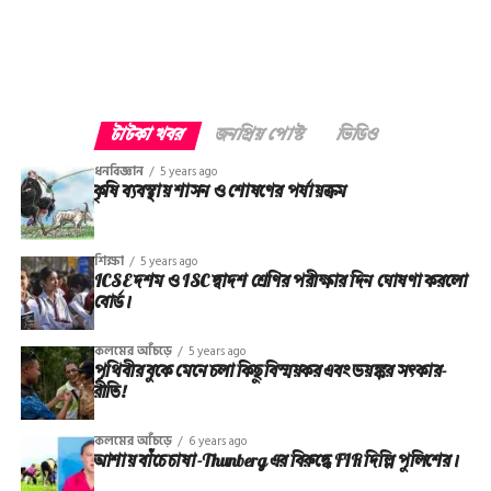
টাটকা খবর
জনপ্রিয় পোস্ট
ভিডিও
ধনবিজ্ঞান
5 years ago
কৃষি ব্যবস্থায় শাসন ও শোষণের পর্যায়ক্রম
শিক্ষা
5 years ago
ICSE দশম ও ISC দ্বাদশ শ্রেণির পরীক্ষার দিন ঘোষণা করলো
বোর্ড।
কলমের আঁচড়ে
5 years ago
পৃথিবীর বুকে মেনে চলা কিছু বিস্ময়কর এবং ভয়ঙ্কর সত্‍কার-
রীতি!
কলমের আঁচড়ে
6 years ago
আশায় বাঁচে চাষা-Thunberg এর বিরুদ্ধে FIR দিল্লি পুলিশের।