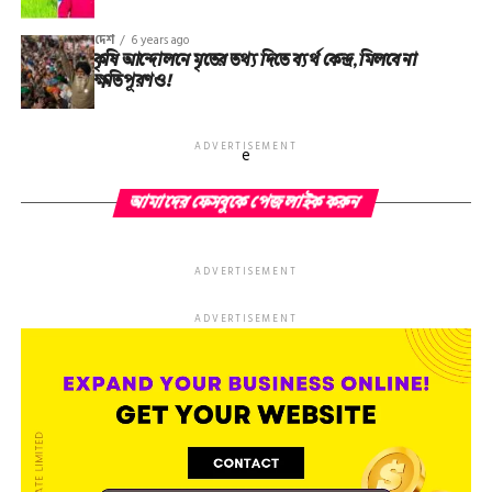
দেশ
6 years ago
কৃষি আন্দোলনে মৃতের তথ‌্য দিতে ব্যর্থ কেন্দ্র, মিলবে না
ক্ষতিপূরণও!
ADVERTISEMENT
e
আমাদের ফেসবুকে পেজ লাইক করুন
ADVERTISEMENT
ADVERTISEMENT