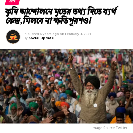
দেশ
কৃষি আন্দোলনে মৃতের তথ‌্য দিতে ব্যর্থ
কেন্দ্র, মিলবে না ক্ষতিপূরণও!
Published
6 years ago
on
February 3, 2021
By
Social Update
Image Source Twitter