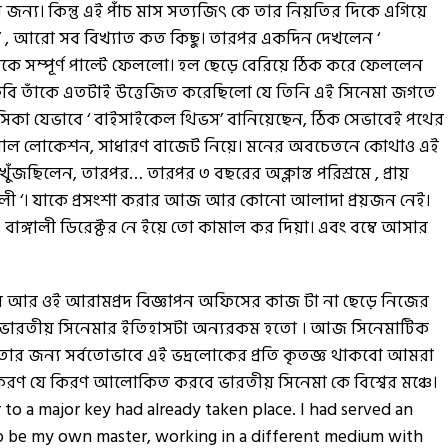
 জন্য। কিন্তু এই পাঁচ মাস সত্যজিৎ কে তার নিয়তির দিকে এগিয়ে
উ’ , আরো সব বিখ্যাত কত কিছু। তারপর একদিন দেখলেন ‘
ে সম্পূর্ণ পাল্টে ফেললো। হল ছেড়ে বেরিয়ে ঠিক করে ফেললেন
ছবি তাঁকে এতটাই উত্তেজিত করেছিলো যে তিনি এই সিনেমা জগতে
 সিকা যেভাবে ‘ বাইসাইকেল থিভস’ বানিয়েছেন, ঠিক সেভাবেই পথের
িয়াল লোকেশন, সাধারণ বাজেট নিয়ে। মনের অবচেতনে কোথাও এই
 খুঁজছিলেন, তারপর… তারপর ৩ বছরের অক্লান্ত পরিশ্রমে , প্রায়
ঁচালী ‘। যাকে প্রসংশা করার আজ আর কোনো আলাদা প্রয়জন নেই।
বাঙ্গালী ডিরেক্টর নে ইয়ে তো কামাল কর দিয়া। এবং বম্বে আসার
েন আর ওই আরামপ্রদ বিজ্ঞাপন অফিসের কাজ টা না ছেড়ে নিজের
ত ভারতীয় সিনেমার ইতিহাসটা অন্যরকম হতো । আজ সিনেমাটিক
, তার জন্য সর্বতোভাবে এই ভদ্রলোকের প্রতি কৃতজ্ঞ থাকবো আমরা
রণ যে কিরণ আলোকিত করবে ভারতীয় সিনেমা কে বিশ্বের মঞ্চে।
to a major key had already taken place. I had served an
 be my own master, working in a different medium with