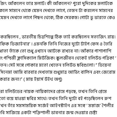
্যজিৎ আঁকলেন তার মলাট। কী আঁকলেন? পুরো দুদিকের মলাটকে
ুকলে সামনে থেকে যেমন দেখতে লাগে, তেমন টা করলেন সামনের
 যেমন দেখতে লাগে পিছন থেকে, ঠিক সেরকম। গোটা ভূ ভারতে কেও
 যা করছিলেন , ভারতীয় চিত্রশিল্পে ঠিক তাই করছিলেন সত্যজিৎ রায়।
্রাফিক ডিজাইনার’ । এমনকি তিনি নিজের দুটো টাইপ ফেস ও তৈরি
বিধাতা তাঁকে তো শুধু এখানে আটকে রাখবে না। আঁকার পাশাপাশি
এবং পশ্চিমী ক্লাসিক্যাল মিউজিক। স্কুলজীবন থেকেই হলিউড পত্রিকা ‘
 খেতেন। সেই সঙ্গে পোকার মতো খেতেন হলিউড ছবিগুলো। ” ডিয়েনা
র সিনেমা আমি বারবার দেখতাম শুধুমাত্র আর্ভিং বার্লিন এবং জেরোম
করার জন্য।” ( মায় ইয়ার্স উইথ অপু)
 হলিউডের নায়ক নায়িকাদের প্রেমে পড়ছে, তখন তিনি প্রেমে
মতো বয়ে যাওয়া ছবির সাথে। তখন তিনি দুটো বই পড়েছিলেন রুশ
 তাঁর সমসাময়িক সর্জেই আইনস্টাইন এর সঙ্গে ‘ মন্তাজ’ শৈলীর
 সাজিয়ে একটা শক্তিশালী ভাবনার জন্ম দেওয়ার চেষ্টা