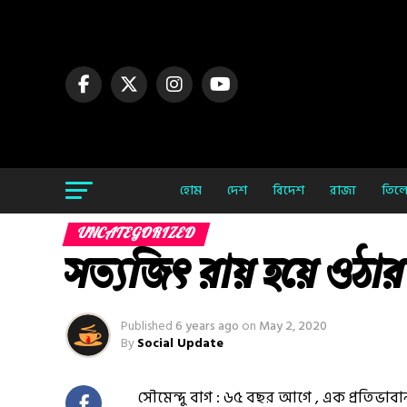
হোম
দেশ
বিদেশ
রাজ্য
তিলো
UNCATEGORIZED
সত্যজিৎ রায় হয়ে ওঠ
Published
6 years ago
on
May 2, 2020
By
Social Update
সৌমেন্দু বাগ : ৬৫ বছর আগে , এক প্রতিভাবা