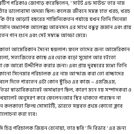
িশ পত্রিকাও জোগাড় করেছিলেন, ‘ সাইট এন্ড সাউন্ড’ তার নাম
 ও তাঁর ভালোবাসা অদম্য ছিল। কলেজ জীবনে সমস্ত হাত খরচ, খরচ
ি তাঁর আড়াই বছরের শান্তিনিকেতন পর্যায়ে যখন তিনি সিনেমা
র্মান অধ্যাপক আলেক্স আরনসন এর সাথে বন্ধুত্ব জমান এবং প্রায়
তেন গান শুনে এবং সেই সম্বন্ধে আড্ডা মেরে।
া কলকাতা আমেরিকান সৈন্যে ছয়লাপ। ফলে তাদের জন্য আমেরিকান
করলো, সত্যজিতের কাছে এর থেকে বড়ো সুযোগ আর হইতো
 কে আরো উদ্দীপিত করার জন্য। এবং প্রায় দুবছরের মধ্যে তিনি
 যেকোনো সিনেমার পরিচালক এর নাম আন্দাজ করা তো বাচ্চাদের
 বলে দিতে পারতেন এটা কোন স্টুডিও এর কাজ – এমজিএম,
ই প্রতিভা স্বাভাবিকভাবেই অসাধারণ ছিল, কারণ মনে হয় সম্পাদকরা ও
 বেখেয়ালেই অনুসরণ করে ফেলেন।আর স্থির থাকতে পারছেন না
ললেন কলকাতা ফিল্ম সোসাইটি, ভারতে সম্ভবত প্রথম কোনো ক্লাব
ং আলোচনা করা হবে।
চিত্র পরিচালক জিয়ন রেনোয়া, তার ছবি ‘ দি রিভার ‘ এর জন্য