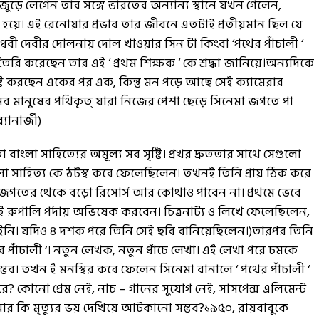
ুড়ে লেগেন তার সঙ্গে ভারতের অন্যান্য স্থানে যখন গেলেন,
হয়ে। এই রেনোয়ার প্রভাব তার জীবনে এতটাই প্রতীয়মান ছিল যে
াধবী দেবীর দোলনায় দোল খাওয়ার সিন টা কিংবা ‘পথের পাঁচালী ‘
 তৈরি করেছেন তার এই ‘ প্রথম শিক্ষক ‘ কে শ্রদ্ধা জানিয়ে।অন্যদিকে
ি করছেন একের পর এক, কিন্তু মন পড়ে আছে সেই ক্যামেরার
সব মানুষের পথিকৃত্ যারা নিজের পেশা ছেড়ে সিনেমা জগতে পা
যানার্জী)
াংলা সাহিত্যের অমূল্য সব সৃষ্টি। প্রখর দ্রুততার সাথে সেগুলো
ংলা সাহিত্য কে ঠটস্থ করে ফেলেছিলেন। তখনই তিনি প্রায় ঠিক করে
 জগতের থেকে বড়ো রিসোর্স আর কোথাও পাবেন না। প্রথমে ভেবে
ই রুপালি পর্দায় অভিষেক করবেন। চিত্রনাট্য ও লিখে ফেলেছিলেন,
াইনি। যদিও ৪ দশক পরে তিনি সেই ছবি বানিয়েছিলেন।)তারপর তিনি
থের পাঁচালী ‘। নতুন লেখক, নতুন ধাঁচে লেখা। এই লেখা পরে চমকে
ব। তখন ই মনস্থির করে ফেলেন সিনেমা বানালে ‘ পথের পাঁচালী ‘
রে? কোনো প্রেম নেই, নাচ – গানের সুযোগ নেই, সাসপেন্স এলিমেন্ট
কে আর কি মৃত্যুর ভয় দেখিয়ে আটকানো সম্ভব?১৯৫০, রায়বাবুকে