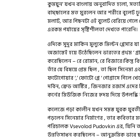
কুময়ুন’ যখন বাংলায় অনুবাদিত হলো, সত
বাঘ্ছালের মত মুরলেন আর শরীরে বুলেট ঢ
মলাট, আর পিছনটা ওই বুলেট বেরিয়ে গেলে
এরকম পর্যায়ের সৃষ্টিশীলতা দেখতে পারেনি।
ওদিকে সুদূর মার্কিন মুলুকে মিল্টন গ্লেসার
অজান্তেই হয়ে উঠেছিলেন ভারতের প্রথম ‘ গ
করেছিলেন – রে রোমান, রে বিজারে।কিন্তু 
তাঁর যে বিষয়ে প্রেম ছিল , তা ছিল সিনেমা 
ফটোগোয়ার ‘,’ ফোটো প্লে ‘ গোগ্রাসে গিলে
দর্বিন, ফ্রেড আস্টির , জিনজার রজার্স এদে
কর্নের মিউজিক নিজের হৃদয় দিয়ে উপলব্ধি 
কলেজে পড়া কালীন যখন সমস্ত যুবক যুবতীরা
পড়লেন সিনেমার নির্মাণের , তার কবিতার 
পরিচালক Vsevolod Pudovkin এর, যিনি তখন
উন্নতিসাধন করছিলেন – আনুক্রমিক ভাবে ছবি