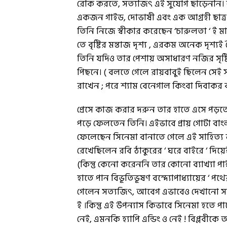
রেকি করতে, সত্যজিৎ এই সুযোগ ছাড়েননি। জ
একজন গাইড, দোভাষী এবং এক আগ্রহী ছাত্র 
তিনি নিজে স্বীকার করেছেন ‘চারুলতা ‘ ই ম
তে বৃষ্টির মন্তাজ দৃশ্য , এরকম অনেক দৃশ্যই
তিনি যদিও তার পেশায় অসাধারণ নজির সৃষ্ট
পিছনে। ( বলতে গেলে রায়বাবুই ছিলেন সেই 
রাখেন ; পরে শ্যাম বেনেগাল কিংবা দিবাকর ব্
প্রেসে কাজ করার দরুন তার হাতে এসে পড়তো ব
পড়ে ফেলতেন তিনি। এইভাবে প্রায় গোটা বা
ফেলেছেন সিনেমা বানাতে গেলে এই সাহিত্য
রেখেছিলেন রবি ঠাকুরের ‘ ঘরে বাইরে ‘ দিয়ে
(কিন্তু কেনো করেননি তার কোনো ব্যাখ্যা প
হাতে পান বিভূতিভূষণ বন্দ্যোপাধ্যায়ের ‘ প
গেলেন সত্যজিৎ, আবেগ এভাবেও দেখানো সম্ভ
ই ।কিন্তু এই উপন্যাস কিভাবে সিনেমা হতে পা
নেই, এমনকি হ্যাপি এন্ডিং ও নেই ! বিপ্লবী