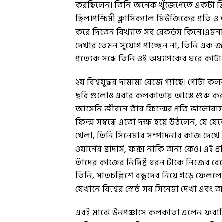
করছিলেন। তিনি অনেক খুঁজেপেতে একটা ব্রিট
ছিল।পশ্চিমী ক্লাসিক্যাল মিউজিকের প্রতি
করে দিতেন বিখ্যাত সব রেকর্ডস কিনে।এমনক
দেখার তেমন সুযোগ পাচ্ছেন না, তিনি এক জা
প্রত্যেক সন্ধে তিনি ওই অধ্যাপকের ঘরে কাটা
২য় বিশ্বযুদ্ধর দামামা বেজে গ্যাছে। গোট
ছবি গুলোও এবার কলকাতায় আস্তে শুরু 
আসেনি জীবনে তাঁর ফিল্মের প্রতি ভালোবাসা
ফিল্ম সম্বন্ধে এতো দক্ষ হয়ে উঠলেন, যে
খেলা, তিনি সিনেমার সম্পাদনার কাজ দেখে
ওয়ার্নের ব্রাদার্স, ফক্স নাকি অন্য কেও। এ
তাঁদের কাজের নির্দিষ্ট ধরন টাকে নিজের
তিনি, সাতচল্লিশে বন্ধুদের নিয়ে গড়ে ফে
যেখানে বিশ্বের স্রেষ্ঠ সব সিনেমা দেখা এব
এরই মাঝে উনপঞ্চাসে কলকাতা এলেন ফরাসি 