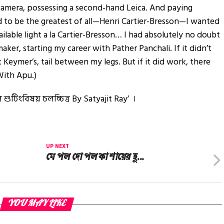
e camera, possessing a second-hand Leica. And paying
 to be the greatest of all—Henri Cartier-Bresson—I wanted
ailable light a la Cartier-Bresson… I had absolutely no doubt
ker, starting my career with Pather Panchali. If it didn’t
Keymer’s, tail between my legs. But if it did work, there
With Apu.)
টিংবিষয় চলচ্চিত্র By Satyajit Ray’ ।
UP NEXT
মে পল দো পল কা শায়ের হু…
YOU MAY LIKE