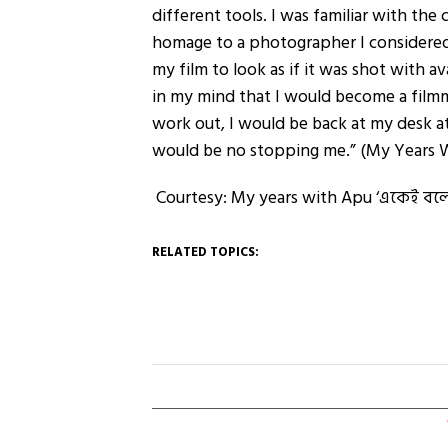
different tools. I was familiar with th
homage to a photographer I considered
my film to look as if it was shot with av
in my mind that I would become a filmma
work out, I would be back at my desk at 
would be no stopping me.” (My Years 
Courtesy: My years with Apu ‘একেই বলে শু
RELATED TOPICS: