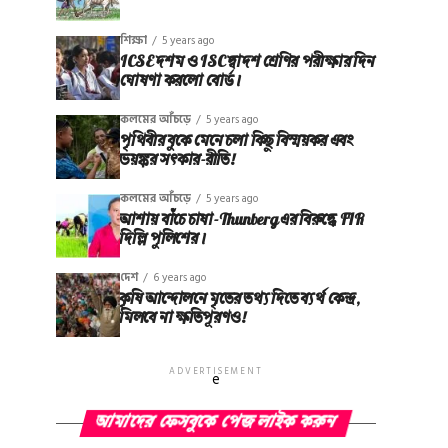
শিক্ষা
5 years ago
ICSE দশম ও ISC দ্বাদশ শ্রেণির পরীক্ষার দিন
ঘোষণা করলো বোর্ড।
কলমের আঁচড়ে
5 years ago
পৃথিবীর বুকে মেনে চলা কিছু বিস্ময়কর এবং
ভয়ঙ্কর সত্‍কার-রীতি!
কলমের আঁচড়ে
5 years ago
আশায় বাঁচে চাষা-Thunberg এর বিরুদ্ধে FIR
দিল্লি পুলিশের।
দেশ
6 years ago
কৃষি আন্দোলনে মৃতের তথ‌্য দিতে ব্যর্থ কেন্দ্র,
মিলবে না ক্ষতিপূরণও!
ADVERTISEMENT
e
আমাদের ফেসবুকে পেজ লাইক করুন