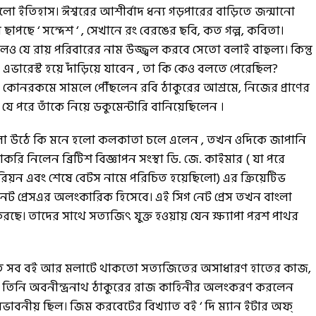
হলো ইতিহাস। ঈশ্বরের আশীর্বাদ ধন্য গড়পারের বাড়িতে জন্মানো
ছাপছে ‘ সন্দেশ ‘ , সেখানে রং বেরঙের ছবি, কত গল্প, কবিতা।
েও যে রায় পরিবারের নাম উজ্জ্বল করবে সেতো বলাই বাহুল্য। কিন্তু
এভারেস্ট হয়ে দাঁড়িয়ে যাবেন , তা কি কেও বলতে পেরেছিল?
ন কোনরকমে সামলে পৌঁছলেন রবি ঠাকুরের আশ্রমে, নিজের প্রাণের
ল যে পরে তাঁকে নিয়ে ডকুমেন্টারি বানিয়েছিলেন ।
লা উঠে কি মনে হলো কলকাতা চলে এলেন , তখন ওদিকে জাপানি
ি নিলেন ব্রিটিশ বিজ্ঞাপন সংস্থা ডি. জে. কাইমার ( যা পরে
্লারিয়ন এবং শেষে বেটস নামে পরিচিত হয়েছিলো) এর ক্রিয়েটিভ
েট প্রেসএর অলংকারিক হিসেবে। এই সিগ নেট প্রেস তখন বাংলা
া করছে। তাদের সাথে সত্যজিৎ যুক্ত হওয়ায় যেন ক্ষ্যাপা পরশ পাথর
িখ্যাত সব বই আর মলাটে থাকতো সত্যজিতের অসাধারণ হাতের কাজ,
 তিনি অবনীন্দ্রনাথ ঠাকুরের রাজ কাহিনীর অলংকরণ করলেন
ে অভাবনীয় ছিল। জিম করবেটের বিখ্যাত বই ‘ দি ম্যান ইটার অফ্