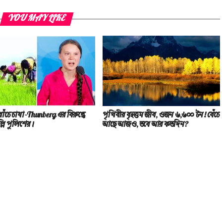
YOU MAY LIKE
াঁচে চাষা-Thunberg এর বিরুদ্ধে
পৃথিবীর বৃহত্তম জীব, ওজন ৬,৬০০ টন! বেঁচে
্লি পুলিশের।
আছে আজও, তবে আর কতদিন?