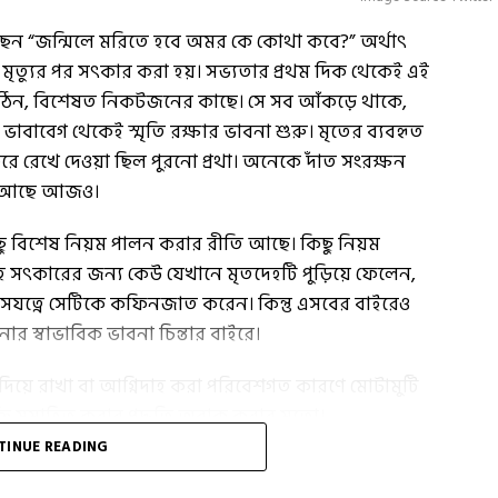
েছেন “জন্মিলে মরিতে হবে অমর কে কোথা কবে?” অর্থাৎ
র মৃত্যুর পর সৎকার করা হয়। সভ্যতার প্রথম দিক থেকেই এই
ঠিন, বিশেষত নিকটজনের কাছে। সে সব আঁকড়ে থাকে,
াবাবেগ থেকেই স্মৃতি রক্ষার ভাবনা শুরু। মৃতের ব্যবহৃত
করে রেখে দেওয়া ছিল পুরনো প্রথা। অনেকে দাঁত সংরক্ষন
িত আছে আজও।
র কিছু বিশেষ নিয়ম পালন করার রীতি আছে। কিছু নিয়ম
হ সত্‍কারের জন্য কেউ যেখানে মৃতদেহটি পুড়িয়ে ফেলেন,
যত্নে সেটিকে কফিনজাত করেন। কিন্তু এসবের বাইরেও
্বাভাবিক ভাবনা চিন্তার বাইরে।
 দিয়ে রাখা বা আগ্নিদাহ করা পরিবেশগত কারণে মোটামুটি
্যক্তি সমাহিত করার পদ্ধতি অবাক করার মতো।
TINUE READING
যু অনুষ্ঠান গুলি হল :