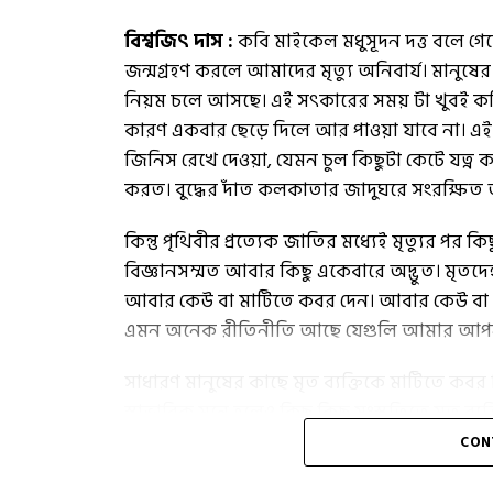
বিশ্বজিৎ দাস :
কবি মাইকেল মধুসূদন দত্ত বলে গ
জন্মগ্রহণ করলে আমাদের মৃত্যু অনিবার্য। মানুষে
নিয়ম চলে আসছে। এই সৎকারের সময় টা খুবই ক
কারণ একবার ছেড়ে দিলে আর পাওয়া যাবে না। এই ভ
জিনিস রেখে দেওয়া, যেমন চুল কিছুটা কেটে যত্ন 
করত। বুদ্ধের দাঁত কলকাতার জাদুঘরে সংরক্ষ
কিন্তু পৃথিবীর প্রত্যেক জাতির মধ্যেই মৃত্যুর প
বিজ্ঞানসম্মত আবার কিছু একেবারে অদ্ভুত। মৃতদে
আবার কেউ বা মাটিতে কবর দেন। আবার কেউ বা স
এমন অনেক রীতিনীতি আছে যেগুলি আমার আপনার স
সাধারণ মানুষের কাছে মৃত ব্যক্তিকে মাটিতে কবর
স্বাভাবিক মনে হলেও কিছু কিছু সংস্কৃতিতে মৃত ব
CON
পৃথিবী জুড়ে চলা এই আশ্চর্য ও কিছুটা ভয়ঙ্কর মৃত্