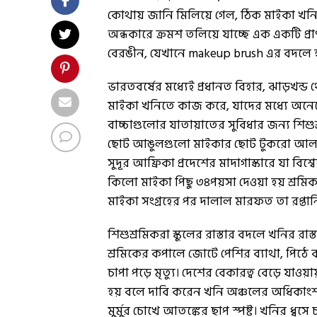
কোথায় জানি মিলিয়ে গেল, ঠিক মাইকা খন
অন্ধকারে ক্রমশ তলিয়ে যাচ্ছে এক একটি প
বেরঙীন, যেখানে makeup brush এর বদলে হা
ভারতবর্ষের মধ্যেই প্রধানত বিহার, ঝাড়খন্
মাইকা খনিতে কাজ করে, যাদের মধ্যে অনেক
বাচ্চাগুলোর যাতায়াতের সুবিধার জন্য শিশু
ছোট আঙুলগুলো মাইকার ছোট টুকরো আলাদা ক
সুদূর আফ্রিকা প্রদেশের মাদাগাস্কারে যা বিশ্বে
কিলো মাইকা পিছু ৩৪পয়সা দেওয়া হয় শ্রমি
মাইকা সংগ্রহের পর দালাল মারফত তা রপ্ত
শিশুশ্রমিকরা স্কুলের রাস্তার বদলে খনির র
শ্রমিকের কপালে জোটে পেশির ব্যাথা, পিঠে
চাপা পড়ে মৃত্যু। দেশের বেকারত্ব বেড়ে যাওয়
হয় বলে দাবি করেন খনি অঞ্চলের অধিকাংশ 
মুর্মুর চোখে আতঙ্কের ছাপ স্পষ্ট। খনির ধ্বসে