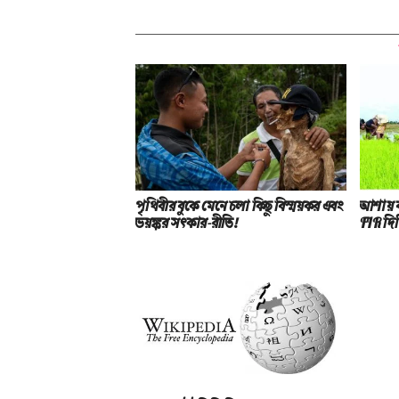
পৃথিবীর বুকে মেনে চলা কিছু বিস্ময়কর এবং
আশায় ব
ভয়ঙ্কর সত্‍কার-রীতি!
FIR দিল