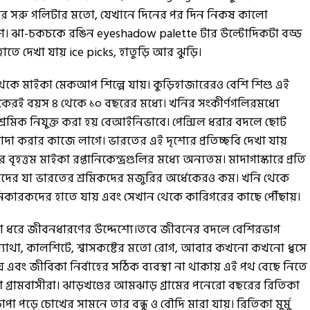
ির সরু গলিটার মতো, যেখানে দিনের পর দিন নিকষ কালো
্রাণ। ঝা-চকচকে রঙিন eyeshadow palette টার উল্টোদিকটা বড্ড
তে দেখা যায় ice picks, হাতুড়ি আর ঝুড়ি।
ড থেকে মাইকা মেকআপ শিল্পে যায়। কুড়িহাজারেরও বেশি শিশু এই
েরই বয়স ৪ থেকে ১০ বছরের মধ্যে। খনির সংকীর্ণগলিরমধ্যে
শ্রমিক নিযুক্ত করা হয় বেআইনিভাবে। পেন্সিল ধরার বদলে ছোট
রার কাজে লাগে। ভারতের এই দৃশ্যের প্রতিচ্ছবি দেখা যায়
র বৃহত্তম মাইকা রপ্তানিকেন্দ্রগুলির মধ্যে অন্যতম। মাদাগাস্কারে প্রতি
কদের যা ভারতের শ্রমিকদের মজুরির অর্ধেকেরও কম। খনি থেকে
ানিকারকদের হাতে যায় এবং সেখান থেকে কারিগরের কাছে পৌঁছায়।
াস্তা ধরে জীবনধারণের উদ্দেশ্যে।তবে জীবনের বদলে বেশিরভাগ
 ব্যাথা, কালশিটে, শ্বাসকষ্টের মতো রোগ, আবার কখনো কখনো ধ্বসে
ায় এবং জীবিকা নির্বাহের সঠিক ব্যবস্থা না থাকায় এই পথ বেছে নিতে
গ্রামবাসীরা। ঝাড়খণ্ডের আমঝাড় গ্রামের পনেরো বছরের রিতিকা
 চাপা পড়ে চোখের সামনে তার বন্ধু ও বৌদি মারা যায়। রিতিকা মুর্মু