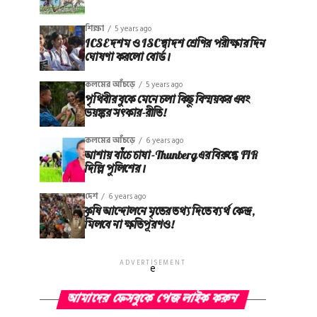
শিক্ষা
5 years ago
ICSE দশম ও ISC দ্বাদশ শ্রেণির পরীক্ষার দিন
ঘোষণা করলো বোর্ড।
কলমের আঁচড়ে
5 years ago
পৃথিবীর বুকে মেনে চলা কিছু বিস্ময়কর এবং
ভয়ঙ্কর সত্‍কার-রীতি!
কলমের আঁচড়ে
6 years ago
আশায় বাঁচে চাষা-Thunberg এর বিরুদ্ধে FIR
দিল্লি পুলিশের।
দেশ
6 years ago
কৃষি আন্দোলনে মৃতের তথ‌্য দিতে ব্যর্থ কেন্দ্র,
মিলবে না ক্ষতিপূরণও!
ADVERTISEMENT
e
আমাদের ফেসবুকে পেজ লাইক করুন