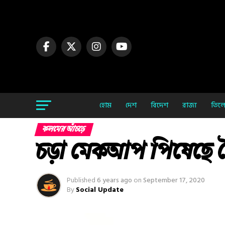
হোম
দেশ
বিদেশ
রাজ্য
তিলো
কলমের আঁচড়ে
চড়া মেকআপ পিষেছে 
Published
6 years ago
on
September 17, 2020
By
Social Update