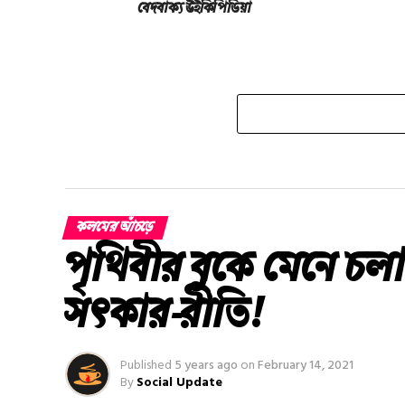
বেদবাক্য উইকিপিডিয়া
কলমের আঁচড়ে
পৃথিবীর বুকে মেনে চলা
সত্‍কার-রীতি!
Published
5 years ago
on
February 14, 2021
By
Social Update