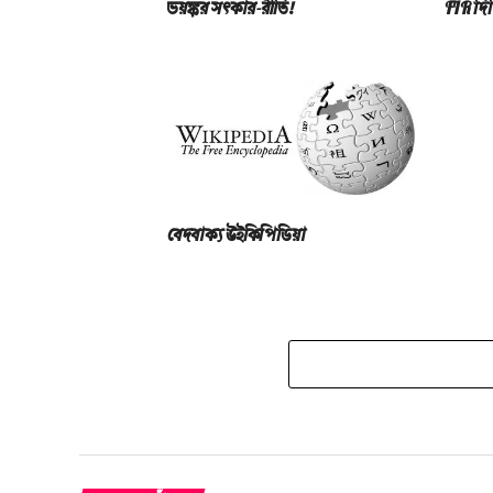
ভয়ঙ্কর সত্‍কার-রীতি!
FIR দিল
বেদবাক্য উইকিপিডিয়া