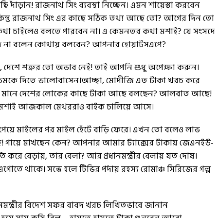
ি দাঁড়ান! রাজনাথ সিং ব্যবস্থা নিচ্ছেন। এমন শায়েস্তা করবেন
ন্তু রাজনাথ সিং এর কাছে সঠিক তথ্য আছে তো? আগের দিন তো
র কথা চাইলেও বলতে পারবেন না। এ কেমনতর কথা মশাই? যে সংসদে
দি না বলেন কোথায় বলবেন? আপনার হোয়াটসএপে?
 দেশে শত্রুর তো অভাব নেই! তাই আপনি শুধু অপেক্ষা করুন।
 চমকে দিতে ভালোবাসেন।আচ্ছা, মোদীজি এত টাকা খরচ করে
 টাকা। মানে দেশের লোকের কাছে টাকা আছে বলছেন? আলবাত আছে!
রে মশাই আজকাল মেথররাও বাইক চালিয়ে আসে।
 না পেয়ে মাইলের পর মাইল হেঁটে বাড়ি ফেরে। এখন তো বলেও লাভ
হে! গায়ে মাখছেন কেন? আপনার আমার ট্যাক্সের টাকায় জেএনইউ-
তি করে বেড়ায়, তার বেলা? আর প্রধানমন্ত্রীর বেলায় যত দোষ।
োতে থাকে। সন্ধে হলে টিভির পর্দায় রহস্য রোমাঞ্চ সিরিজের গল্প
ধানমন্ত্রীর বিদেশ সফর বাবদ খরচ লিখিতভাবে জানান