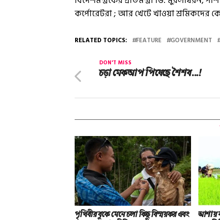
বিদেশমন্ত্রকের প্রতিমন্ত্রী ভি. মুরলীধরন
কর্পোরেটরা ; আর খেটে খাওয়া শ্রমিকদের ক
RELATED TOPICS:
FEATURE
GOVERNMENT
DON'T MISS
চড়া মেকআপ পিষেছে শৈশব…!
পৃথিবীর বুকে মেনে চলা কিছু বিস্ময়কর এবং
আশায় ব