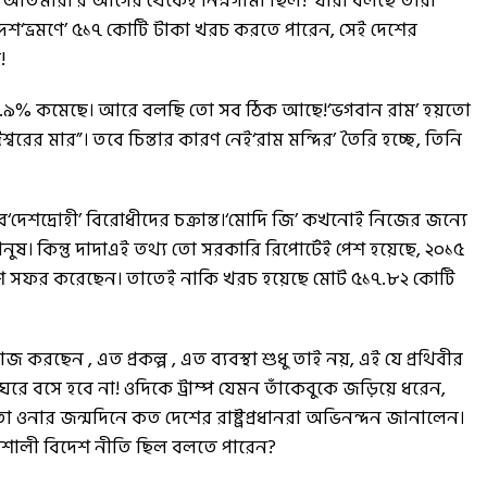
‘অতিমারী’র আগের থেকেই নিম্নগামী ছিল? যারা বলছে তারা
 বিদেশ‘ভ্রমণে’ ৫১৭ কোটি টাকা খরচ করতে পারেন, সেই দেশের
!
২৩.৯% কমেছে। আরে বলছি তো সব ঠিক আছে!‘ভগবান রাম’ হয়তো
্বরের মার”। তবে চিন্তার কারণ নেই‘রাম মন্দির’ তৈরি হচ্ছে, তিনি
ব‘দেশদ্রোহী’ বিরোধীদের চক্রান্ত।‘মোদি জি’ কখনোই নিজের জন্যে
নুষ। কিন্তু দাদাএই তথ্য তো সরকারি রিপোর্টেই পেশ হয়েছে, ২০১৫
 দেশ সফর করেছেন। তাতেই নাকি খরচ হয়েছে মোট ৫১৭.৮২ কোটি
ছেন , এত প্রকল্প , এত ব্যবস্থা শুধু তাই নয়, এই যে প্রথিবীর
 ঘরে বসে হবে না! ওদিকে ট্রাম্প যেমন তাঁকেবুকে জড়িয়ে ধরেন,
 ওনার জন্মদিনে কত দেশের রাষ্ট্রপ্রধানরা অভিনন্দন জানালেন।
িশালী বিদেশ নীতি ছিল বলতে পারেন?