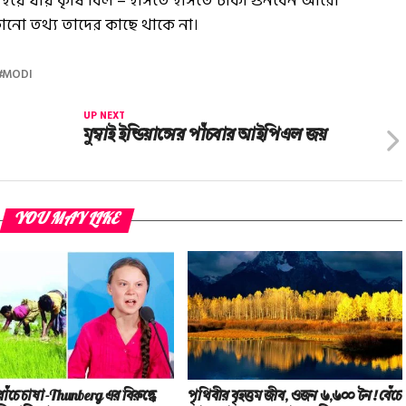
; পাশ হয়ে যায় কৃষি বিল – হাসতে হাসতে টাকা গুনবেন আরো
োনো তথ্য তাদের কাছে থাকে না।
MODI
UP NEXT
মুম্বাই ইন্ডিয়ান্সের পাঁচবার আইপিএল জয়
YOU MAY LIKE
াঁচে চাষা-Thunberg এর বিরুদ্ধে
পৃথিবীর বৃহত্তম জীব, ওজন ৬,৬০০ টন! বেঁচে