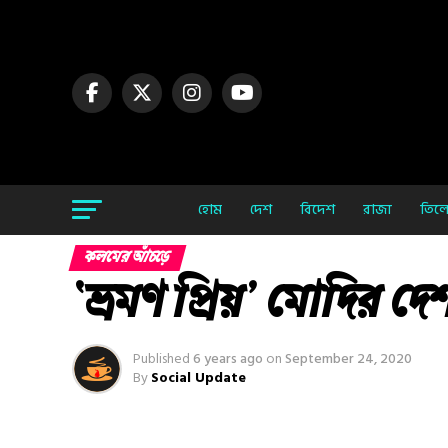
হোম
দেশ
বিদেশ
রাজ্য
তিলো
কলমের আঁচড়ে
‘ভ্রমণ প্রিয়’ মোদির দ
Published
6 years ago
on
September 24, 2020
By
Social Update