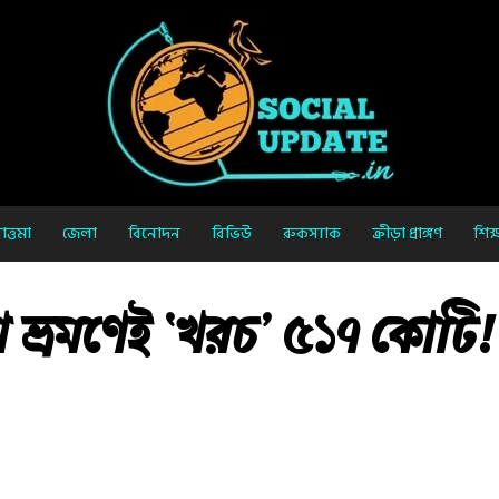
ত্তমা
জেলা
বিনোদন
রিভিউ
রুকস্যাক
ক্রীড়া প্রাঙ্গণ
শিক্
েশ ভ্রমণেই ‘খরচ’ ৫১৭ কোটি!