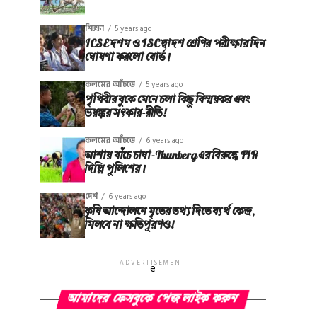
শিক্ষা
5 years ago
ICSE দশম ও ISC দ্বাদশ শ্রেণির পরীক্ষার দিন
ঘোষণা করলো বোর্ড।
কলমের আঁচড়ে
5 years ago
পৃথিবীর বুকে মেনে চলা কিছু বিস্ময়কর এবং
ভয়ঙ্কর সত্‍কার-রীতি!
কলমের আঁচড়ে
6 years ago
আশায় বাঁচে চাষা-Thunberg এর বিরুদ্ধে FIR
দিল্লি পুলিশের।
দেশ
6 years ago
কৃষি আন্দোলনে মৃতের তথ‌্য দিতে ব্যর্থ কেন্দ্র,
মিলবে না ক্ষতিপূরণও!
ADVERTISEMENT
e
আমাদের ফেসবুকে পেজ লাইক করুন