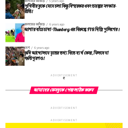
কলমের আঁচড়ে
5 years ago
পৃথিবীর বুকে মেনে চলা কিছু বিস্ময়কর এবং ভয়ঙ্কর সত্‍কার-
রীতি!
কলমের আঁচড়ে
6 years ago
আশায় বাঁচে চাষা-Thunberg এর বিরুদ্ধে FIR দিল্লি পুলিশের।
দেশ
6 years ago
কৃষি আন্দোলনে মৃতের তথ‌্য দিতে ব্যর্থ কেন্দ্র, মিলবে না
ক্ষতিপূরণও!
ADVERTISEMENT
e
আমাদের ফেসবুকে পেজ লাইক করুন
ADVERTISEMENT
ADVERTISEMENT