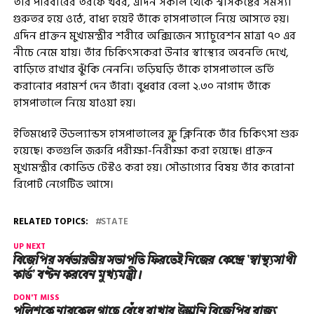
তাঁর পরিবারের তরফে খবর, এদিন সকাল থেকে শ্বাসকষ্টের সমস্যা
গুরুতর হয়ে ওঠে, বাধ্য হয়েই তাঁকে হাসপাতালে নিয়ে আসতে হয়।
এদিন প্রাক্তন মুখ্যমন্ত্রীর শরীরে অক্সিজেন স্যাচুরেশন মাত্রা ৭০ এর
নীচে নেমে যায়। তাঁর চিকিৎসকেরা উনার স্বাস্থ্যের অবনতি দেখে,
বাড়িতে রাখার ঝুঁকি নেননি। তড়িঘড়ি তাঁকে হাসপাতালে ভর্তি
করানোর পরামর্শ দেন তাঁরা। বুধবার বেলা ২.৩০ নাগাদ তাঁকে
হাসপাতালে নিয়ে যাওয়া হয়।
ইতিমধ্যেই উডল্যান্ডস হাসপাতালের ফ্লু ক্লিনিকে তাঁর চিকিত্‍সা শুরু
হয়েছে। কতগুলি জরুরি পরীক্ষা-নিরীক্ষা করা হয়েছে। প্রাক্তন
মুখ্যমন্ত্রীর কোভিড টেস্টও করা হয়। সৌভাগ্যের বিষয় তাঁর করোনা
রিপোর্ট নেগেটিভ আসে।
RELATED TOPICS:
STATE
UP NEXT
বিজেপির সর্বভারতীয় সভাপতি ফিরতেই নিজের কেন্দ্রে ‘স্বাস্থ্যসাথী
কার্ড’ বণ্টন করবেন মুখ্যমন্ত্রী।
DON'T MISS
পুলিশকে নারকেল গাছে বেঁধে রাখার উস্কানি বিজেপির রাজ্য