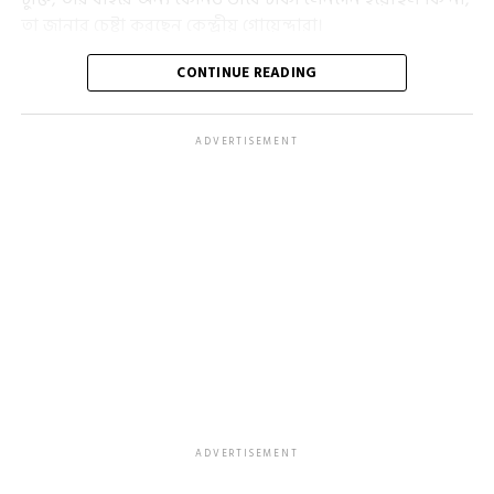
তা জানার চেষ্টা করছেন কেন্দ্রীয় গোয়েন্দারা।
সিবিআই সূত্রে খবর, শুক্রবার মুকুন্দপুরের পূর্বালোকের বাড়িতে
CONTINUE READING
সকাল সাড়ে ১১টা থেকে তল্লাশি চালানো হয়েছে। বিভিন্ন নথিপত্র
খতিয়ে দেখা হয়েছে। টাওয়ার গ্রুপের সঙ্গে কী ভাবে তার চুক্তি
ADVERTISEMENT
হয়েছিল, সে বিষয়ে খোঁজ নেওয়া হচ্ছে।
ADVERTISEMENT