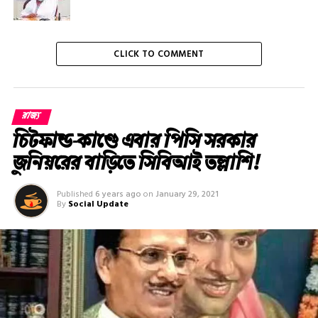
CLICK TO COMMENT
রাজ্য
চিটফান্ড-কাণ্ডে এবার পিসি সরকার
জুনিয়রের বাড়িতে সিবিআই তল্লাশি!
Published
6 years ago
on
January 29, 2021
By
Social Update