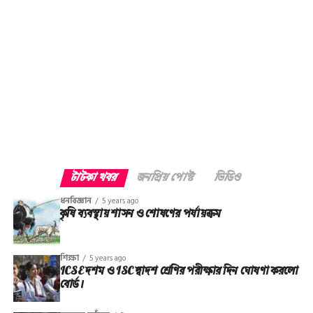
টাটকা খবর
জনপ্রিয় পোস্ট
ভিডিও
ধনবিজ্ঞান
5 years ago
কৃষি ব্যবস্থায় শাসন ও শোষণের পর্যায়ক্রম
শিক্ষা
5 years ago
ICSE দশম ও ISC দ্বাদশ শ্রেণির পরীক্ষার দিন ঘোষণা করলো
বোর্ড।