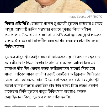
Image Source AFP PHOTO
নিজস্ব প্রতিনিধি :
রাজ্যের প্রাক্তন মুখ্যমন্ত্রী বুদ্ধদেব ভট্টাচার্য গুরুতর
অসুস্থ। শ্বাসকষ্ট জনিত সমস্যার কারণে বুধবার তাঁকে দক্ষিণ
কলকাতার উডল্যান্ডস হাসপাতালে ভর্তি করা হয়। অসুস্থতা গুরুতর
হলেও, তাঁর অবস্থা স্থিতিশীল বলে আশ্বস্ত করেছেন হাসপাতালের
চিকিৎসকেরা।
বুদ্ধদেব বাবুর শ্বাসকষ্টের সমস্যা আজকের নয়। বিগত ১৫ বছর ধরে
এই বর্ষীয়ান সিপিএম নেতার সিওপিডি-র সমস্যা আছে। ঠিক এই
কারণেই দীর্ঘ দিন থেকেই তাঁকে অক্সিজেনের সাপোর্ট নিতে হয়ে
থাকে। বাড়িতে থাকা কালীন একটি পোর্টেবল অক্সিজেন সিলিন্ডার
থেকে তিনি অসিজেন সাপোর্ট নেন। পশ্চিমবঙ্গের বর্তমান মুখ্যমন্ত্রী
মমতা বন্দ্যোপাধ্যায় একাধিক বার তাঁর স্বাস্থ্য নিয়ে উদ্বেগ প্রকাশ
করেছেন। তিনি বুদ্ধদেব বাবুর চিকিত্‍‌সার ব্যবস্থাও করতে
চেয়েছিলেন। কিন্তু, বুদ্ধদেব তাতে রাজি হননি।