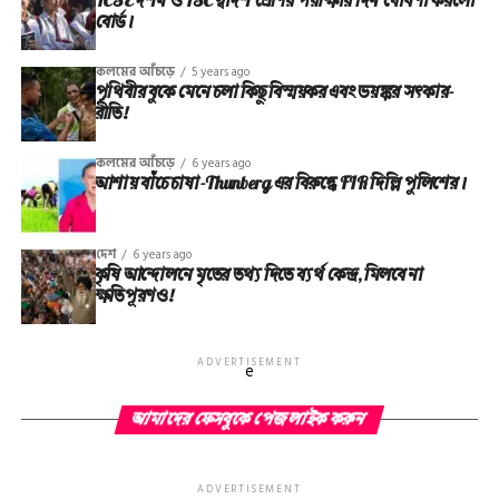
ICSE দশম ও ISC দ্বাদশ শ্রেণির পরীক্ষার দিন ঘোষণা করলো
বোর্ড।
কলমের আঁচড়ে
5 years ago
পৃথিবীর বুকে মেনে চলা কিছু বিস্ময়কর এবং ভয়ঙ্কর সত্‍কার-
রীতি!
কলমের আঁচড়ে
6 years ago
আশায় বাঁচে চাষা-Thunberg এর বিরুদ্ধে FIR দিল্লি পুলিশের।
দেশ
6 years ago
কৃষি আন্দোলনে মৃতের তথ‌্য দিতে ব্যর্থ কেন্দ্র, মিলবে না
ক্ষতিপূরণও!
ADVERTISEMENT
e
আমাদের ফেসবুকে পেজ লাইক করুন
ADVERTISEMENT