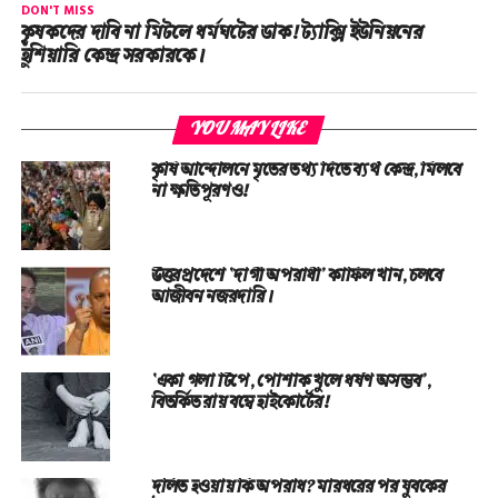
DON'T MISS
কৃষকদের দাবি না মিটলে ধর্মঘটের ডাক! ট্যাক্সি ইউনিয়নের
হুঁশিয়ারি কেন্দ্র সরকারকে।
YOU MAY LIKE
কৃষি আন্দোলনে মৃতের তথ‌্য দিতে ব্যর্থ কেন্দ্র, মিলবে
না ক্ষতিপূরণও!
উত্তরপ্রদেশে ‘দাগী অপরাধী’ কাফিল খান, চলবে
আজীবন নজরদারি।
‘একা গলা টিপে, পোশাক খুলে ধর্ষণ অসম্ভব’,
বিতর্কিত রায় বম্বে হাইকোর্টের!
দলিত হওয়ায় কি অপরাধ? মারধরের পর যুবকের