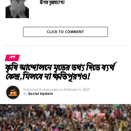
উপর মূত্রত্যাগ!
CLICK TO COMMENT
দেশ
কৃষি আন্দোলনে মৃতের তথ‌্য দিতে ব্যর্থ
কেন্দ্র, মিলবে না ক্ষতিপূরণও!
Published
6 years ago
on
February 3, 2021
By
Social Update