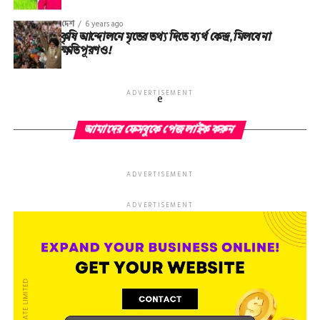
দেশ
6 years ago
কৃষি আন্দোলনে মৃতের তথ‌্য দিতে ব্যর্থ কেন্দ্র, মিলবে না
ক্ষতিপূরণও!
ADVERTISEMENT
e
আমাদের ফেসবুকে পেজ লাইক করুন
ADVERTISEMENT
ADVERTISEMENT