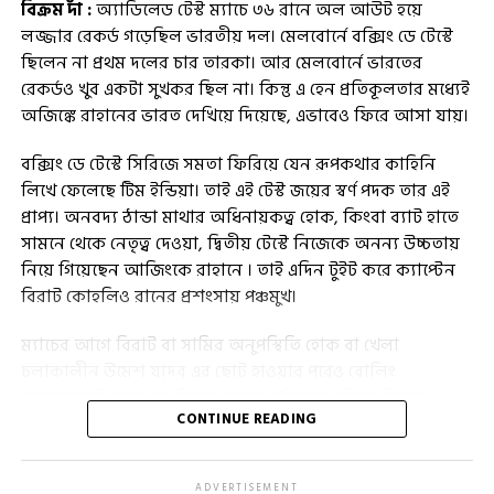
বিক্রম দাঁ :
অ্যাডিলেড টেস্ট ম্যাচে ৩৬ রানে অল আউট হয়ে
লজ্জার রেকর্ড গড়েছিল ভারতীয় দল। মেলবোর্নে বক্সিং ডে টেস্টে
ছিলেন না প্রথম দলের চার তারকা। আর মেলবোর্নে ভারতের
রেকর্ডও খুব একটা সুখকর ছিল না। কিন্তু এ হেন প্রতিকূলতার মধ্যেই
অজিঙ্কে রাহানের ভারত দেখিয়ে দিয়েছে, এভাবেও ফিরে আসা যায়।
বক্সিং ডে টেস্টে সিরিজে সমতা ফিরিয়ে যেন রূপকথার কাহিনি
লিখে ফেলেছে টিম ইন্ডিয়া। তাই এই টেস্ট জয়ের স্বর্ণ পদক তার এই
প্রাপ্য। অনবদ্য ঠান্ডা মাথার অধিনায়কত্ব হোক, কিংবা ব্যাট হাতে
সামনে থেকে নেতৃত্ব দেওয়া, দ্বিতীয় টেস্টে নিজেকে অনন্য উচ্চতায়
নিয়ে গিয়েছেন আজিংকে রাহানে । তাই এদিন টুইট করে ক্যাপ্টেন
বিরাট কোহলিও রানের প্রশংসায় পঞ্চমুখ।
ম্যাচের আগে বিরাট বা সামির অনুপস্থিতি হোক বা খেলা
চলাকালীন উমেশ যাদব এর ছোট হাওয়ার পরেও বোলিং
ম্যানেজমেন্ট হোক সব দিকেই দারুন প্রতিভার পরিচয় দিয়েছে
CONTINUE READING
জিংকস। তবে এই ম্যাচ জেতার পর অধিনায়ক দলের ডেবিউ টান্টস
সিরাজ আর শুভমণ এর অসাধারণ পারফরমেন্স এর কথা বলেছেন।
আর বলবেননাই বা কেনো? ইশান্ত শর্মা ছিলেন না টেস্ট এ সেই জন্য
ADVERTISEMENT