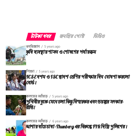
টাটকা খবর
জনপ্রিয় পোস্ট
ভিডিও
ধনবিজ্ঞান
5 years ago
কৃষি ব্যবস্থায় শাসন ও শোষণের পর্যায়ক্রম
শিক্ষা
5 years ago
ICSE দশম ও ISC দ্বাদশ শ্রেণির পরীক্ষার দিন ঘোষণা করলো
বোর্ড।
কলমের আঁচড়ে
5 years ago
পৃথিবীর বুকে মেনে চলা কিছু বিস্ময়কর এবং ভয়ঙ্কর সত্‍কার-
রীতি!
কলমের আঁচড়ে
6 years ago
আশায় বাঁচে চাষা-Thunberg এর বিরুদ্ধে FIR দিল্লি পুলিশের।