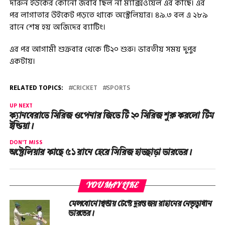
দারুন ইউর্কের কোনো জবাব ছিল না ম্যাক্সওয়েল এর কাছে। এর
পর লাগাতার উইকেট পড়তে থাকে অস্ট্রেলিয়ার। ৪৯.৩ বল এ ২৮৯
রানে শেষ হয় অজিদের ব্যাটিং।
এর পর আগামী শুক্রবার থেকে টি২০ শুরু। ভারতীয় সময় দুপুর
একটায়।
RELATED TOPICS:
CRICKET
SPORTS
UP NEXT
ক্যানবেরাতে সিরিজ ওপেনার জিতে টি ২০ সিরিজ শুরু করলো টিম
ইন্ডিয়া।
DON'T MISS
অস্ট্রেলিয়ার কাছে ৫১ রানে হেরে সিরিজ হাতছাড়া ভারতের।
YOU MAY LIKE
মেলবোর্নে দ্বিতীয় টেস্টে দুরন্ত জয় রাহানের নেতৃত্বাধীন
ভারতের।