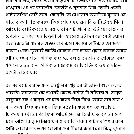
শুরু করলেও, সেট হাওয়ার পড়ে একটি সহজ ক্যাচ দিয়ে ফেরত যায়
ধাওয়ান। এর পর ক্যাপ্টেন কোহলি ও সুভমান গিল ছোটো একটি
পার্টনারশিপ তৈরি করে। কোহলি কে দেখাযায় অনভিজ্ঞ সুভ্মণ এর
সাথে বাক্যালাভ করতে। কিন্তু শেষ পর্যন্ত এল বি ডাব্লিউ হয় গিল।
আইয়ার ব্যাট করতে এলেও খারাপ শর্ট খেলে আউট হয়। রাহুল ও
কোহলি আগের দিন কিছুটা হাল ধরলেও এই দিন তো সেটা হয়নি।
একা কোহলি ৭৮ বল এ ৬৩ রান করে। এর পর হার্দিক ও জাদেজা
দারুন খেলে। দুজনেই আজি বোলার দের দারুন প্রহার করলে ভারত
পৌঁছায় ৩০২ রানে। হার্দিক করে ৭৬ বল এ ৯২ রান ও জাদেজা করে
৫০ বল এ ৬৬ রান। হার্দিক এর এরকম ব্যাটিং টিম ইন্ডিয়ার দারুন
একটা স্বস্তির খবর।
এর পর ব্যাট করতে এলে অস্ট্রেলিয়া খুব একটা ভালো শুরু করতে
পারেনি। লবাসানে কে প্রথমেই ফেরত পাঠায় টি নটরাজ ন। সার্দুল
ঠাকুরের বল এ রাহুল এর হতে ক্যাচ দিয়ে স্মিথ ফেরত যায় মাত্র ৭
রান করে। কিন্তু ক্যাপ্টেন ফিঞ্চ ৭৫ রান করে দল কে লড়াই এ
টিকিয়ে রাখে। এর পর ফিঞ্চ আউট হলে ম্যাচ প্রায় ভারত এর হতে
চলে আসে কিন্তু ম্যাক্সওয়েল ও ক্যারি দারুন পার্টনারশিপ করলে
সেটা আবার ভারত এর বোলার দের চিন্তার কারণ হয়। কিন্তু বুমরার