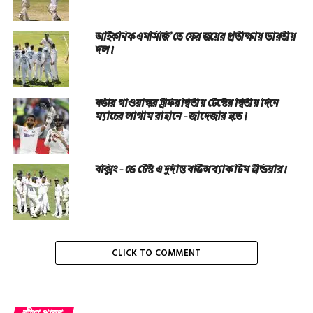
আইকনিক এমসিজি’তে ফের জয়ের প্রতীক্ষায় ভারতীয়
দল।
বর্ডার গাওয়াস্কর ট্রফির দ্বিতীয় টেস্টের দ্বিতীয় দিনে
ম্যাচের লাগাম রাহানে – জাদেজার হতে।
বক্সিং – ডে টেস্ট এ দুর্দান্ত বাউন্স ব্যাক টিম ইন্ডিয়ার।
CLICK TO COMMENT