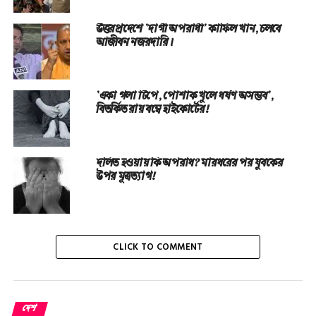
উত্তরপ্রদেশে ‘দাগী অপরাধী’ কাফিল খান, চলবে
আজীবন নজরদারি।
‘একা গলা টিপে, পোশাক খুলে ধর্ষণ অসম্ভব’,
বিতর্কিত রায় বম্বে হাইকোর্টের!
দলিত হওয়ায় কি অপরাধ? মারধরের পর যুবকের
উপর মূত্রত্যাগ!
CLICK TO COMMENT
দেশ