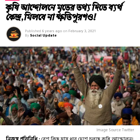
কৃষি আন্দোলনে মৃতের তথ‌্য দিতে ব্যর্থ
কেন্দ্র, মিলবে না ক্ষতিপূরণও!
Published
6 years ago
on
February 3, 2021
By
Social Update
Image Source Twitter
নিজস্ব প্রতিনিধি :
বেশ কিছু মাস ধরে দেশে চলছে কৃষি আন্দোলন।