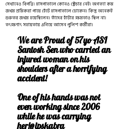
সেখানেও বিপত্তি। হাসপাতালে কোনও স্ট্রেচার নেই। অগত্যা কম
জখম শ্রমিকরা পায়ে হেঁটে হাসপাতালে ঢোকেন। কিন্তু অনেকই
গুরুতর জখম হয়েছিলেন। তাঁদের হাঁটার ক্ষমতাও ছিল না।
তৎক্ষণাৎ সহায়তায় এগিয়ে আসেন পুলিশ কর্মীরা।
We are Proud of 57yo ASI
Santosh Sen who carried an
injured woman on his
shoulders after a horrifying
accident!
One of his hands was not
even working since 2006
while he was carrying
her!
@ipskabra