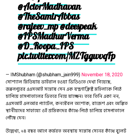
@ActorMadhavan
@TheSamirAbbas
@rajeev_mp
@deespeak
@IPSMadhurVerma
@D_Roopa_IPS
pic.twitter.com/MZTggwvqFp
— IMShubham (@shubham_jain999)
November 18, 2020
সোশ্যাল মিডিয়ায় ভাইরাল হওয়া ভিডিওতে দেখা গিয়েছে,
জব্বলপুরের এএসআই সন্তোষ সেন এক যন্ত্রণাক্লিষ্ট মহিলাকে পিঠে
চাপিয়ে হাসপাতালের ভিতরে নিয়ে যাচ্ছেন। তবে তিনি একা নন,
এএসআই এলআর প্যাটেল, কনস্টেবল অশোক, রাজেশ এবং অঙ্কিত
স্থানীয়দের সাহায্যে ওই শ্রমিকদের কাঁধে-পিঠে চাপিয়ে হাসপাতালে
পৌঁছে দেন।
উল্লেখ্য, ১৪ বছর আগে কর্মরত অবস্থায় সন্তোষ সেনের কাঁধে বুলেট