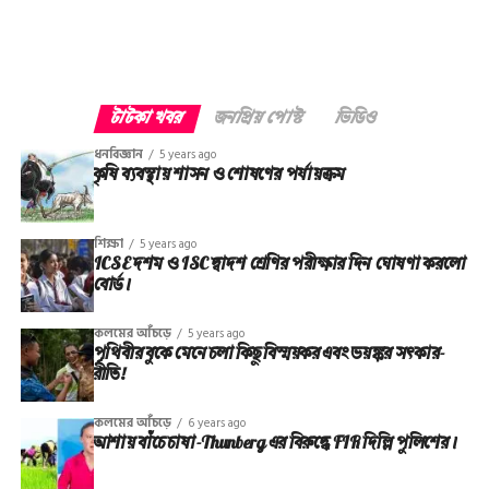
টাটকা খবর
জনপ্রিয় পোস্ট
ভিডিও
ধনবিজ্ঞান
5 years ago
কৃষি ব্যবস্থায় শাসন ও শোষণের পর্যায়ক্রম
শিক্ষা
5 years ago
ICSE দশম ও ISC দ্বাদশ শ্রেণির পরীক্ষার দিন ঘোষণা করলো
বোর্ড।
কলমের আঁচড়ে
5 years ago
পৃথিবীর বুকে মেনে চলা কিছু বিস্ময়কর এবং ভয়ঙ্কর সত্‍কার-
রীতি!
কলমের আঁচড়ে
6 years ago
আশায় বাঁচে চাষা-Thunberg এর বিরুদ্ধে FIR দিল্লি পুলিশের।