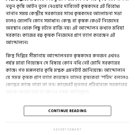
নতুন কৃষি আইন তুলে নেওয়ার দাবিতেই কৃষকদের এই বিরোধ।
নানান সময় কেন্দ্রীয় সরকারের সাথে কৃষকদের আলোচনা সভা
হলেও মেলেনি কোন সমাধান। কেন্দ্র বা কৃষক কেওই নিজেদের
অবস্থান থেকে পিছু হটতে রাজি নয়। এই আন্দোলন রুখতে মরিয়া
সরকার। কাজের বহু কৃষক নিজেদের প্রাণ ত্যাগ করেছেন এই
আন্দোলনে।
কিন্তু দিল্লির সীমানায় আন্দোলনরত কৃষকদের কতজন এখনও
পর্যন্ত মারা গিয়েছেন সে বিষয়ে কোন নথি নেই মোদি সরকারের
কাছে। গত মঙ্গলবার কৃষি মন্ত্রক এমনটাই জানিয়েছে। আন্দোলনে
যে সমস্ত কৃষক প্রাণ ত্যাগ করেছেন তাদের কৃষকেরা ‘শহিদ’ বললেও
কেন্দ্রের কাছে তারা তা নন। কাজেরই মৃতদের পরিবারকে সরকারের
তরফে দেওয়া হবে না কোনও রকম ক্ষতিপূরণ।
মূলত গত মঙ্গলবার সংসদে প্রশ্নোত্তর পর্ব চলাকালীন দিল্লি সীমানায়
CONTINUE READING
চলতে তাহলে কৃষি আন্দোলন প্রসঙ্গে পশ্চিমবঙ্গের তৃণমূল কংগ্রেস
সাংসদ সৌগত রায়, মালা রায়-সহ ২৯ সাংসদ বেশ কিছু প্রশ্ন করেন।
তাদের সেই প্রশ্নের উত্তরেই কেন্দ্রের তরফে এই সমস্ত তথ্য গুলি
ADVERTISEMENT
জানানো হয়েছে। শুধু তাই নয়, এখন অব্দি ১১ দফা কেন্দ্র-কৃষি