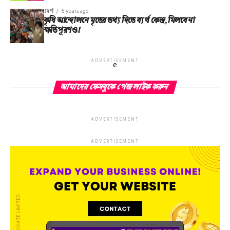
দেশ
6 years ago
কৃষি আন্দোলনে মৃতের তথ‌্য দিতে ব্যর্থ কেন্দ্র, মিলবে না
ক্ষতিপূরণও!
ADVERTISEMENT
e
আমাদের ফেসবুকে পেজ লাইক করুন
ADVERTISEMENT
ADVERTISEMENT