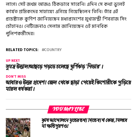
লাগে। সেই জখম আজও ঠিকভাবে সারেনি। এদিন সে কথা ভুলেই
কার্যত শ্রমিকদের সাহায্যে এগিয়ে গিয়েছিলেন তিনি। তাঁর এই
প্রচেষ্টাকে কুর্ণিশ জানিয়েছেন মধ্যপ্রদেশের মুখ্যমন্ত্রী শিবরাজ সিং
চৌহানও। নেটিজেনাও সেলাম জানিয়েছেন ওই মানবিক
পুলিশকর্মীদের।
RELATED TOPICS:
COUNTRY
UP NEXT
সুমদ্র উত্তাল!আছড়ে পড়তে চলেছে ঘূর্ণিঝড় ‘নিভার’।
DON'T MISS
আবারও উত্তর প্রদেশ! জেল থেকে ছাড়া পেয়েই কিশোরীকে পুড়িয়ে
মারল ধর্ষকরা।
YOU MAY LIKE
কৃষি আন্দোলনে মৃতের তথ‌্য দিতে ব্যর্থ কেন্দ্র, মিলবে
না ক্ষতিপূরণও!