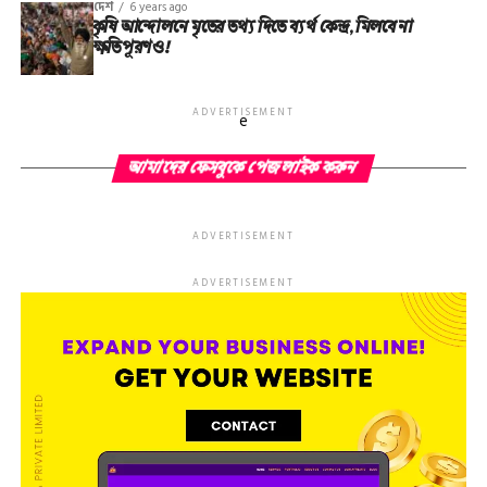
দেশ
6 years ago
কৃষি আন্দোলনে মৃতের তথ‌্য দিতে ব্যর্থ কেন্দ্র, মিলবে না
ক্ষতিপূরণও!
ADVERTISEMENT
e
আমাদের ফেসবুকে পেজ লাইক করুন
ADVERTISEMENT
ADVERTISEMENT