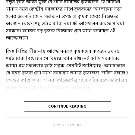
নতুন কৃষি আইন তুলে নেওয়ার দাবিতেই কৃষকদের এই বিরোধ।
নানান সময় কেন্দ্রীয় সরকারের সাথে কৃষকদের আলোচনা সভা
হলেও মেলেনি কোন সমাধান। কেন্দ্র বা কৃষক কেওই নিজেদের
অবস্থান থেকে পিছু হটতে রাজি নয়। এই আন্দোলন রুখতে মরিয়া
সরকার। কাজের বহু কৃষক নিজেদের প্রাণ ত্যাগ করেছেন এই
আন্দোলনে।
কিন্তু দিল্লির সীমানায় আন্দোলনরত কৃষকদের কতজন এখনও
পর্যন্ত মারা গিয়েছেন সে বিষয়ে কোন নথি নেই মোদি সরকারের
কাছে। গত মঙ্গলবার কৃষি মন্ত্রক এমনটাই জানিয়েছে। আন্দোলনে
যে সমস্ত কৃষক প্রাণ ত্যাগ করেছেন তাদের কৃষকেরা ‘শহিদ’ বললেও
কেন্দ্রের কাছে তারা তা নন। কাজেরই মৃতদের পরিবারকে সরকারের
তরফে দেওয়া হবে না কোনও রকম ক্ষতিপূরণ।
মূলত গত মঙ্গলবার সংসদে প্রশ্নোত্তর পর্ব চলাকালীন দিল্লি সীমানায়
CONTINUE READING
চলতে তাহলে কৃষি আন্দোলন প্রসঙ্গে পশ্চিমবঙ্গের তৃণমূল কংগ্রেস
সাংসদ সৌগত রায়, মালা রায়-সহ ২৯ সাংসদ বেশ কিছু প্রশ্ন করেন।
তাদের সেই প্রশ্নের উত্তরেই কেন্দ্রের তরফে এই সমস্ত তথ্য গুলি
ADVERTISEMENT
জানানো হয়েছে। শুধু তাই নয়, এখন অব্দি ১১ দফা কেন্দ্র-কৃষি