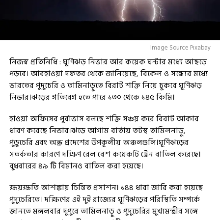
Image Source Pixabay
নিজস্ব প্রতিনিধি : ঘূর্ণিঝড় নিভার আর কয়েক ঘন্টার মধ্যে আছড়ে
পড়বে। আবহাওয়া দফতর থেকে জানিয়েছে, বিকেল ও সন্ধ্যের মধ্যে
ভারতের পুদুচেরি ও তামিনাড়ুতে বিরাট শক্তি নিয়ে ঢুকবে ঘূর্ণিঝড়
নিভার।ঝড়ের গতিবেগ হতে পারে ১৩০ থেকে ১৪৫ কিমি।
হাওয়া অফিসের পূর্বাভাস বলছে শক্তি সঞ্চয় করে বিরাট আকার
ধারণ করেছে নিভার।ঝড়ে আগাম বার্তায় তটস্থ তামিলনাড়ু,
পুডুচেরি এবং অন্ধ্র প্রদেশের উপকূলীয় অঞ্চলগুলি।ঘূর্ণিঝড়ের
সতর্কতার কারণে দক্ষিণ রেল বেশ কয়েকটি ট্রেন বাতিল করেছে।
বুধবারের ৪৯ টি বিমানও বাতিল করা হয়েছে।
ক্ষয়ক্ষতি আশঙ্কায় চিন্তিত প্রসাশন। ১৪৪ ধারা জারি করা হয়েছে
পুদুচেরিতে। দক্ষিণের এই দুই রাজ্যের ঘূর্ণিঝড়ের পরিস্থিতি সম্পর্কে
জানতে মঙ্গলবার দুপুরে তামিলনাড়ু ও পুদুচেরির মুখ্যমন্ত্রীর সঙ্গে