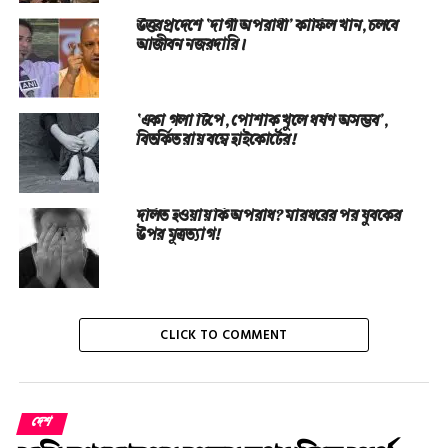
উত্তরপ্রদেশে ‘দাগী অপরাধী’ কাফিল খান, চলবে
আজীবন নজরদারি।
‘একা গলা টিপে, পোশাক খুলে ধর্ষণ অসম্ভব’,
বিতর্কিত রায় বম্বে হাইকোর্টের!
দলিত হওয়ায় কি অপরাধ? মারধরের পর যুবকের
উপর মূত্রত্যাগ!
CLICK TO COMMENT
দেশ