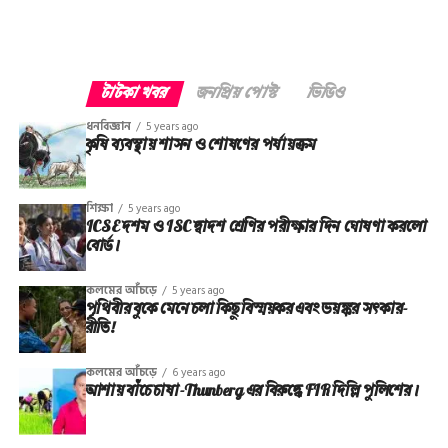
টাটকা খবর
জনপ্রিয় পোস্ট
ভিডিও
ধনবিজ্ঞান
5 years ago
কৃষি ব্যবস্থায় শাসন ও শোষণের পর্যায়ক্রম
শিক্ষা
5 years ago
ICSE দশম ও ISC দ্বাদশ শ্রেণির পরীক্ষার দিন ঘোষণা করলো
বোর্ড।
কলমের আঁচড়ে
5 years ago
পৃথিবীর বুকে মেনে চলা কিছু বিস্ময়কর এবং ভয়ঙ্কর সত্‍কার-
রীতি!
কলমের আঁচড়ে
6 years ago
আশায় বাঁচে চাষা-Thunberg এর বিরুদ্ধে FIR দিল্লি পুলিশের।