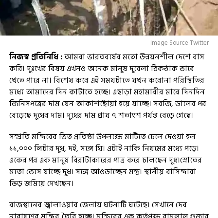
Image Source Twitter
নিজস্ব প্রতিনিধি :
আমরা ভারতবর্ষের মতো উন্নয়নশীল দেশে বাস
করি। দুঃখের বিষয় এখনও অনেক মানুষ দুবেলা ঠিকঠাক ভাবে
খেতে পারে না। বিশেষ করে এই সময়টাতে যখন করোনা পরিস্থিতির
মধ্যে আমাদের দিন কাটাতে হচ্ছে। এছাড়া মহামারীর মারে দিনদিন
জিনিসপত্রের দাম যেন আকাশছোঁয়া হয়ে যাচ্ছে। সবজি, ডালের পর
বেড়েছে দুধের দাম। দুধের দাম প্রায় ৭ শতাংশ পর্যন্ত বেড়ে গেছে।
সম্প্রতি মন্দিরের ভিত প্রতিষ্ঠা উপলক্ষে মাটিতে ঢেলে দেওয়া হল
১১,০০০ লিটার দুধ, দই, সঙ্গে ঘি। এটাই নাকি নিয়মের মধ্যে পড়ে।
একের পর এক মানুষ বিরাটাকারের পাত্র করে ঢালছেন দুধ।স্রোতের
মতো ভেসে যাচ্ছে দুধ। সঙ্গে আওড়াচ্ছেন মন্ত্র। স্থানীয় বাসিন্দারা
ভিড় জমিয়ে দেখছেন।
রাজস্থানের জ্বালাওয়ার জেলায় ঘটনাটি ঘটেছে। সেখানে দেব
নারায়ণের মন্দির তৈরি হচ্ছে। মন্দিরের এক কর্তৃপক্ষ রামলাল গুজার