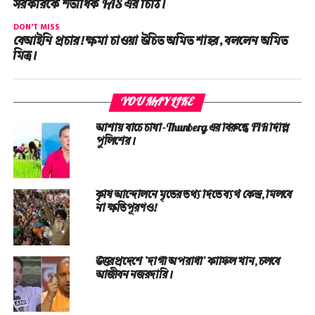
সরকারকে শতাধিক IAS এর চিঠি।
DON'T MISS
বেআইনি প্রচার! ক্ষমা চাওয়া উচিত অমিত শাহর, বললেন অমিত
মিত্র।
YOU MAY LIKE
আশায় বাঁচে চাষা-Thunberg এর বিরুদ্ধে FIR দিল্লি
পুলিশের।
কৃষি আন্দোলনে মৃতের তথ‌্য দিতে ব্যর্থ কেন্দ্র, মিলবে
না ক্ষতিপূরণও!
উত্তরপ্রদেশে ‘দাগী অপরাধী’ কাফিল খান, চলবে
আজীবন নজরদারি।