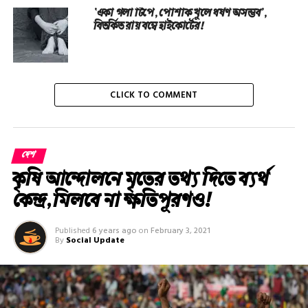
‘একা গলা টিপে, পোশাক খুলে ধর্ষণ অসম্ভব’,
বিতর্কিত রায় বম্বে হাইকোর্টের!
CLICK TO COMMENT
দেশ
কৃষি আন্দোলনে মৃতের তথ‌্য দিতে ব্যর্থ
কেন্দ্র, মিলবে না ক্ষতিপূরণও!
Published
6 years ago
on
February 3, 2021
By
Social Update