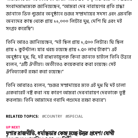
সংবাদমাধ্যমকে জানিয়েছেন, “আমরা দেব নারায়ণের প্রতি শ্রদ্ধা
জানাতে ভিত পুজোর অনুষ্ঠানে গুজর সম্প্রদায়ের সদস্য এবং এমনকি
অন্যদের কাছ থেকে প্রায় ১১,০০০ লিটার দুধ, দেশি ঘি এবং দই
সংগ্রহ করেছি”।
তিনি আরও জানিয়েছেন, “দই ছিল প্রায় ১,৫০০ লিটার। ঘি ছিল
প্রায় ১ কুইন্টাল। যার খরচ হয়েছে প্রায় ১.৫০ লাখ টাকা”। এই
অনুষ্ঠান দুধ, ঘি, দই বাধ্যতামূলক কিনা জানতে চাইলে তিনি উত্তরে
বলেন, “এটি ঐতীহ্য। অতীতেও কয়েকবার করা হয়েছে। সেই
ঐতিহ্যকেই রক্ষা করা হয়েছে।”
তিনি আবারও বলেন, “গুজর সম্প্রদায়ের মতে এই দুধ ঘি দই ঢালা
একেবারেই নষ্ট করা নয় কারণ আমরা দেবনারায়ণ দেবতাকে তুষ্ট
করলাম। তিনি আমাদের গবাদি পশুদের রক্ষা করবে”।
RELATED TOPICS:
COUNTRY
SPECIAL
UP NEXT
ঘৃণার রাজনীতি, ধর্মান্ধতার কেন্দ্র হচ্ছে উত্তর প্রদেশ! যোগী