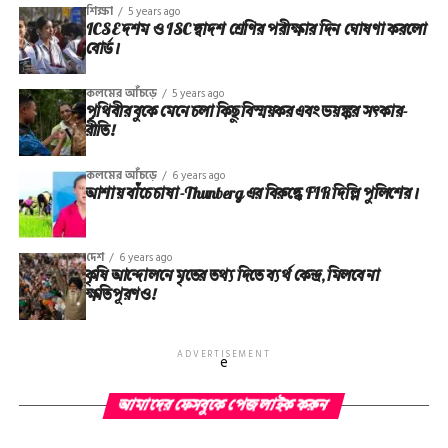
শিক্ষা
5 years ago
ICSE দশম ও ISC দ্বাদশ শ্রেণির পরীক্ষার দিন ঘোষণা করলো
বোর্ড।
কলমের আঁচড়ে
5 years ago
পৃথিবীর বুকে মেনে চলা কিছু বিস্ময়কর এবং ভয়ঙ্কর সত্‍কার-
রীতি!
কলমের আঁচড়ে
6 years ago
আশায় বাঁচে চাষা-Thunberg এর বিরুদ্ধে FIR দিল্লি পুলিশের।
দেশ
6 years ago
কৃষি আন্দোলনে মৃতের তথ‌্য দিতে ব্যর্থ কেন্দ্র, মিলবে না
ক্ষতিপূরণও!
ADVERTISEMENT
e
আমাদের ফেসবুকে পেজ লাইক করুন