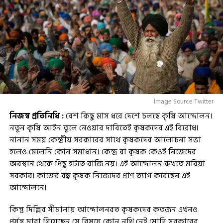
Image Source Twitter
নিজস্ব প্রতিনিধি :
বেশ কিছু মাস ধরে দেশে চলছে কৃষি আন্দোলন।
নতুন কৃষি আইন তুলে নেওয়ার দাবিতেই কৃষকদের এই বিরোধ।
নানান সময় কেন্দ্রীয় সরকারের সাথে কৃষকদের আলোচনা সভা
হলেও মেলেনি কোন সমাধান। কেন্দ্র বা কৃষক কেওই নিজেদের
অবস্থান থেকে পিছু হটতে রাজি নয়। এই আন্দোলন রুখতে মরিয়া
সরকার। কাজের বহু কৃষক নিজেদের প্রাণ ত্যাগ করেছেন এই
আন্দোলনে।
কিন্তু দিল্লির সীমানায় আন্দোলনরত কৃষকদের কতজন এখনও
পর্যন্ত মারা গিয়েছেন সে বিষয়ে কোন নথি নেই মোদি সরকারের