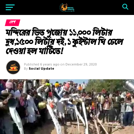
দেশ
মন্দিরের ভিত পুজোয় ১১,০০০ লিটার
দুধ,১৫০০ লিটার দই, ১ কুইন্টাল ঘি ঢেলে
দেওয়া হল মাটিতে!
Published
6 years ago
on
December 29, 2020
By
Social Update