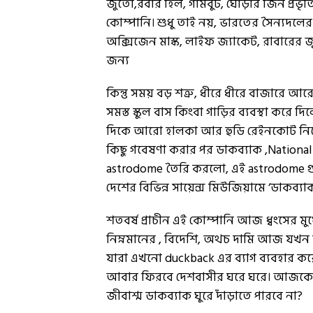
জুতো,রবার হিল, গামবুট, ঘোড়ার জিন প্রভৃত
কোম্পানি। শুধু তাই নয়, ভারতের সৈন্যদলের
অক্সিজেন মাস্ক, লাইফ জ্যাকেট, রাবারের জু
জন্য
কিন্তু সময় বড় শত্রু, ধীরে ধীরে বাজারে 
সমস্ত স্কুল বাস কিংবা গাড়ির ব্যবস্থা করে
দিকে আরো হালকা আর হুডি রেইনকোট নিয়
কিছু গবেষণা করার পর ডাকব্যাক ,Nationa
astrodome তৈরি করলো, এই astrodome 
দেশের বিভিন্ন সায়েন্স মিউজিয়ামে ‘ডাকব্য
শতবর্ষ প্রাচীন এই কোম্পানি আজ ধ্বংসের মুখ
নিম্নমানের , বিদেশি, অথচ দামি আজ যখন
যারা এখনো duckback এর ব্যাগ ব্যবহার 
আবার ফিরবে দেশবাসীর ঘরে ঘরে। আজকের এই 
জীবাশ্ম ডাকব্যাক ঘুরে দাঁড়াতে পারবে না?