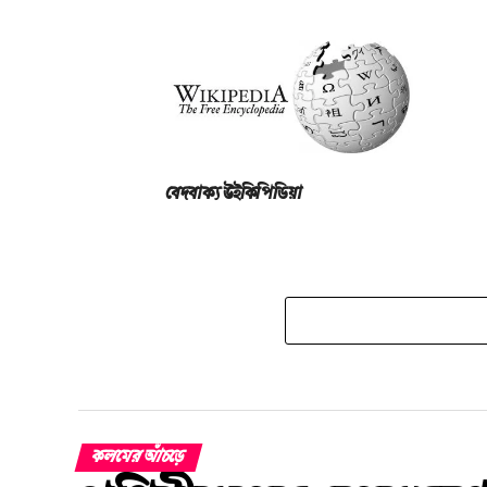
বেদবাক্য উইকিপিডিয়া
কলমের আঁচড়ে