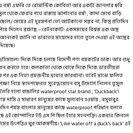
না, এ বর্ষা এফবি তে রোমান্টিক কোবিতা আর একটা জানলার ছবি
স্কুল থেকে ফেরার পথে রাস্তায় ঝাপানোর বর্ষা , কাদা মেখে বাড়ি
। ছেলে/ মেয়ের এই দুরন্তপনা তো আটকানো সম্ভব না, কিন্তু প্রতিদিন
য়ে দিলেন ব্রহ্মাস্ত্র – রেইনকোট। একসময়ের বিশ্বস্ত এক অস্ত্র
েকেই জানি না ভারতের মায়েদের হাতে তুলে দেওয়া এই অস্ত্রের
দিয়েছে।
দ্রহিমাচল। দিকে দিকে চলছে বিদেশী পণ্য বয়কটের ডাক। আর শুধু
 গ্রহন করতে হবে। কলকাতা থেকে বোম্বে দিকে দিকে ভারতীয়রা
র পর এক নিত্য প্রয়জনীয় দ্রব্যের কারখানা। তারই মাঝে ফলিত
িক্ষা নিয়ে স্বদেশফেরত সুরেন্দ্রমোহন বসু উদ্যোগ নিলেন তুমুল
তৈরি হলো বাঙালির waterproof star brand , ‘Duckback’।
 দামি ও সাধারণ মানুষের কাছে মূল্যবান হওয়ায় , বসুবাবুর
দিন পর্যন্ত বাংলার মানুষের কাছে waterproof পরিধান বলতে
ছে এই কোম্পানির ইউ এস পি ছিল ইহার সহনশক্তি। একবার কিনলে
ের উৎপত্তিও খুব আকর্ষণীয়। ‘Like water off a duck’s back’ এই