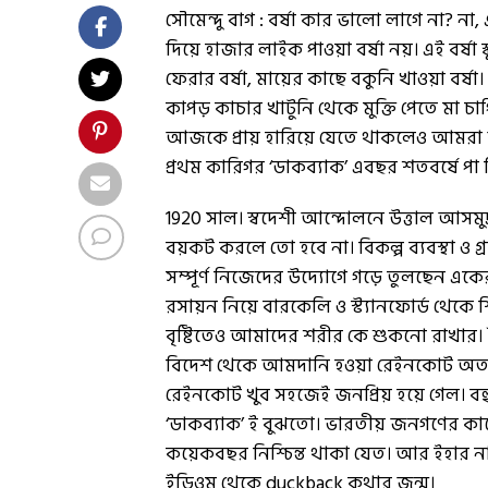
সৌমেন্দু বাগ : বর্ষা কার ভালো লাগে না? 
দিয়ে হাজার লাইক পাওয়া বর্ষা নয়। এই বর্ষা 
ফেরার বর্ষা, মায়ের কাছে বকুনি খাওয়া বর্ষা
কাপড় কাচার খাটুনি থেকে মুক্তি পেতে মা চাপি
আজকে প্রায় হারিয়ে যেতে থাকলেও আমরা অন
প্রথম কারিগর ‘ডাকব্যাক’ এবছর শতবর্ষে পা 
1920 সাল। স্বদেশী আন্দোলনে উত্তাল আসমু
বয়কট করলে তো হবে না। বিকল্প ব্যবস্থা ও
সম্পূর্ণ নিজেদের উদ্যোগে গড়ে তুলছেন একে
রসায়ন নিয়ে বারকেলি ও স্ট্যানফোর্ড থেকে শ
বৃষ্টিতেও আমাদের শরীর কে শুকনো রাখার। 
বিদেশ থেকে আমদানি হওয়া রেইনকোট অত্যন্ত
রেইনকোট খুব সহজেই জনপ্রিয় হয়ে গেল। বহু
‘ডাকব্যাক’ ই বুঝতো। ভারতীয় জনগণের কা
কয়েকবছর নিশ্চিন্ত থাকা যেত। আর ইহার নাম
ইডিওম থেকে duckback কথার জন্ম।