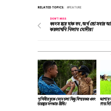
RELATED TOPICS:
FEATURE
DON'T MISS
ধ্বংস হয়ে যাক বন, অর্থ তো সবার আ
কয়লাখনি নিলাম মোদীর!
পৃথিবীর বুকে মেনে চলা কিছু বিস্ময়কর এবং
আশায় ব
ভয়ঙ্কর সত্‍কার-রীতি!
FIR দিল