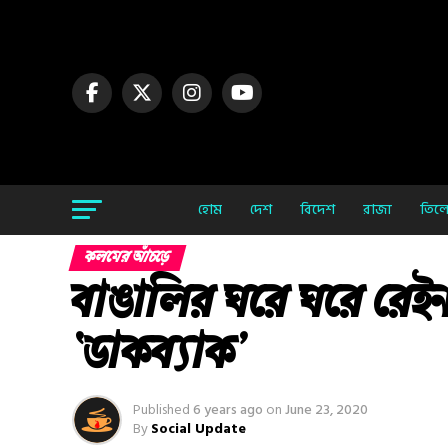
হোম
দেশ
বিদেশ
রাজ্য
তিলো
কলমের আঁচড়ে
বাঙালির ঘরে ঘরে রেই
‘ডাকব্যাক’
Published
6 years ago
on
June 23, 2020
By
Social Update