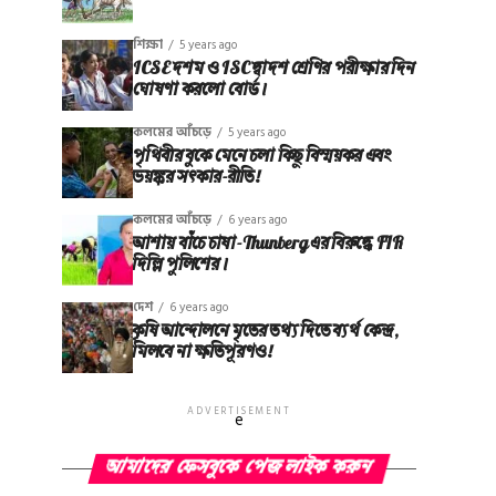
শিক্ষা
5 years ago
ICSE দশম ও ISC দ্বাদশ শ্রেণির পরীক্ষার দিন
ঘোষণা করলো বোর্ড।
কলমের আঁচড়ে
5 years ago
পৃথিবীর বুকে মেনে চলা কিছু বিস্ময়কর এবং
ভয়ঙ্কর সত্‍কার-রীতি!
কলমের আঁচড়ে
6 years ago
আশায় বাঁচে চাষা-Thunberg এর বিরুদ্ধে FIR
দিল্লি পুলিশের।
দেশ
6 years ago
কৃষি আন্দোলনে মৃতের তথ‌্য দিতে ব্যর্থ কেন্দ্র,
মিলবে না ক্ষতিপূরণও!
ADVERTISEMENT
e
আমাদের ফেসবুকে পেজ লাইক করুন