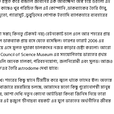
ি প্রস্তুত করে বাঙালি জীবনের এক অবিচ্ছেদ্য অঙ্গ হয়ে উঠলো এই
 কাছেও খুব পরিচিত ছিল এই কোম্পানি ,ডাকব্যাকের তৈরি তাঁবু,
তো, প্যারাসুট ,ডুবুড়িদের পোশাক ইত্যাদি ব্যাপকহারে ব্যবহারের
আরো সস্তা( কিনতু টেকসই নয়) রেইনকোট চলে এলে আর শহরের প্রায়
 দিলে ডাকব্যাক প্রায় বসে যেতে বসেছিল। তারপর তারাই 2006 এর
ে এসে মূলত দুচাকা চালকদের নজর কাড়ার চেষ্টা করলো। আরো
l Council of Science Museum এর সহযোগিতায় ভারতের প্রথম
গুলি অনেক হালকা, পরিবহনযোগ্য, জলনিরোধী এবং সুলভ। আজও
াক’এর তৈরি astrodome দেখা যাবে।
ে। শহরের কিছু স্থানে টিমটিম করে জ্বলে থাকে তাদের স্টল। অত্যন্ত
 বাজারে রমরমিয়ে চলছে, আমাদের মতো কিছু পুরোনোপন্থী মানুষ
করে, আশা দেখি নতুন কোনো আইডিয়া কিংবা জিনিস নিয়ে তারা
হুজুগে ‘চীনাদ্রব্য বয়কট’ এর যুগে ভারতের অর্থনীতির জীবন্ত