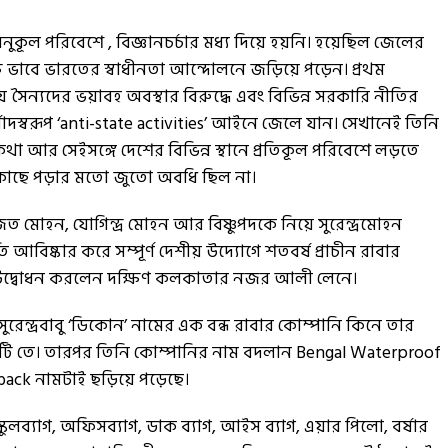
নুকূল পরিবেশে , বিজ্ঞানচর্চার মধ্য দিয়ে হয়নি। হয়েছিল জেলের
্যক্ষ ভাবে ভারতের স্বাধীনতা আন্দোলনে জড়িয়ে পড়েন। প্রথম
 সৈন্যদের ভয়াবহ অবস্থার বিরুদ্ধে এবং বিভিন্ন সরকারি নীতির
বাদস্বরূপ ‘anti-state activities’ আইনে জেলে যান। সেখানেই তিনি
কথা আর সেইসঙ্গে দেশের বিভিন্ন স্থানে প্রতিকূল পরিবেশে লড়তে
 কাছে পড়ার মতো জুতো অবধি ছিল না।
মোহন, যোগিন্দ্র মোহন আর বিষ্ণুপদকে নিয়ে সুরেন্দ্রমোহন
ি আবিষ্কার করে সম্পূর্ণ দেশীয় উদ্যোগে শতবর্ষ প্রাচীন রাবার
 উদ্বোধন করলেন দক্ষিণ কলকাতার নজর আলী লেনে।
ুরেন্দ্রবাবু ‘ডিকোন’ নামের এক বন্ধ রাবার কোম্পানি কিনে তার
হাটি তে। তারপর তিনি কোম্পানির নাম বদলান Bengal Waterproof
back নামটাই ছড়িয়ে পড়েছে।
ুলব্যাগ, অফিসব্যাগ, ডাক ব্যাগ, আইস ব্যাগ, এয়ার পিলো, বর্ষার