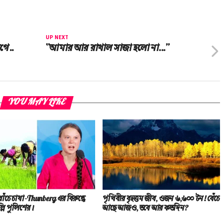
UP NEXT
গে..
“আমার আর রাখাল সাজা হলো না…”
YOU MAY LIKE
াঁচে চাষা-Thunberg এর বিরুদ্ধে
পৃথিবীর বৃহত্তম জীব, ওজন ৬,৬০০ টন! বেঁচে
্লি পুলিশের।
আছে আজও, তবে আর কতদিন?