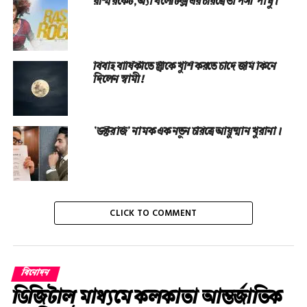
রশ্মি রকেট, অ্যাথলেটিক্স এর চরিত্রে তাপসী পান্নু।
বিবাহ বার্ষিকীতে স্ত্রীকে খুশি করতে চাঁদে জমি কিনে
দিলেন স্বামী!
‘ডক্টর জি’ নামক এক নতুন চরিত্রে আয়ুষ্মান খুরানা।
CLICK TO COMMENT
বিনোদন
ডিজিটাল মাধ্যমে কলকাতা আন্তর্জাতিক