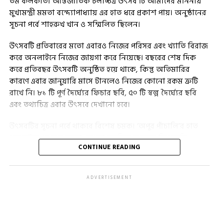
তম কলকাতা আন্তর্জাতিক চলচ্চিত্র উৎসব টি আমাদের মাননীয়
মুখ্যমন্ত্রী মমতা বন্দ্যোপাধ্যায় এর হাত ধরে প্রকাশ পায়। অনুষ্ঠানের
সূচনা পর্বে শাহরুখ খান ও সম্মিলিত ছিলেন।
উৎসবটি প্রতিবারের মতো এবারও নিজের পরিসর এবং খ্যাতি বিরাজ
করে অনলাইনে নিজের জায়গা করে নিয়েছে। বছরের শেষ দিক
করে প্রতিবছর উৎসবটি অনুষ্ঠিত হয়ে থাকে, কিন্তু অতিমারির
কারণে এবার জানুয়ারি মাসে টানলেও নিজের কোনো রকম ত্রুটি
রাখে নি। ৮১ টি পূর্ণ দৈর্ঘ্যের ফিচার ছবি, ৫০ টি স্বল্প দৈর্ঘ্যের ছবি
এবং তথ্যচিত্র এবার উৎসবে দেখানো হবে।
উৎসবটির সূচনা পর্বে থাকবে বিশেষ চমক। ‘অপুর পাঁচালি’র হাত
ধরে ঘটবে এর শুভ সূচনা। বাংলা চলচ্চিত্র জগতের কিংবদন্তি
CONTINUE READING
অভিনেতা সৌমিত্র চট্টোপাধ্যায় কে শ্রদ্ধা জানিয়ে তার মোট ৯ টি
ছবি দেখানো হবে। ৮ টি প্রেক্ষাগৃহ মিলিয়ে জোর কদমে মেতে উঠবে
এই চলচ্চিত্র উৎসব।
ADVERTISEMENT
আন্তর্জাতিক বিভাগকে কেন্দ্র করে গড়ে ওঠা উৎসবটিতে যেসব ছবি
দেখানো হবে তার মধ্যে উল্লেখযোগ্য হলো, ইজরায়েলের পরিচালক
আমোস গিতাই পরিচালিত ‘লায়লা ইন হাইফা’। নারীকেন্দ্রিক ছবি