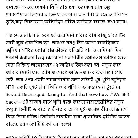
রয়েছেন অজয় দেবগন যিনি রাম চরণ ওরফে রামারাজুর
পরামর্শদাতা হিসেবে অভিনয় করবেন। অন্যান্য চরিত্রে অ্যালিসন
ডুডি,রায় স্টিভেনসন,অলিভিয়া মরিস অভিনয় করতে দেখা যাবে।
গত ২৭ এ মার্চ রাম চরণ এর জন্মদিনে ছবিতে রামারাজু চরিত্র টির
ফার্স্ট লুক প্রকাশিত হয়। তারপর সমগ্র টিম আশা করেছিলেন
জুনিয়র NTR র কোমারাম ভীমের চরিত্রটি তার জন্মদিনের দিন
প্রকাশ করাহবে কিন্তু কোরোনা মহামারীর ভয়াবহ প্রকোপের ফলে
সেটা পিছিয়ে অক্টোবরের ২২ তারিখে ঠিক করা হয়। নতুন করে
আবার সেটে ফিরে আসতে পেরেই অভিনেতাদের উৎসাহের শেষ
নেই। তার ওপর এতটা ভালোবাসার জন্য সত্যিই খুব খুশি জুনিয়র
NTR। একটি টুইট দ্বারা তিনি তার খুশি ব্যক্ত করেছেন। টুইটারে
Rested. Recharged. Raring to . And that now how #We RRR
back!! – এই বার্তার সাথে খুশি ব্যক্ত করেছেন।রাজমৌলির নতুন
কল্পকাহিনীটি ভারতে স্বাধীনতার আগে দুই তেলেগু বীর যোদ্ধাকে
নিয়ে নিয়ে রচিত। ডিভিভি দানাইয়া দ্বারা প্রযোজিত ছবিটির আসন্ন
বাজেট ৪৫০ কোটি টাকা ধরা হচ্ছে।
আসন্ন ছবিটি ১০ টি ভাষায় সিনেমা হলে প্রচারিত হবে বলে জানানো