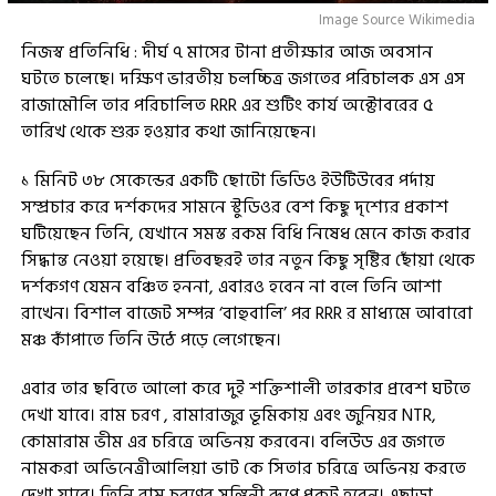
Image Source Wikimedia
নিজস্ব প্রতিনিধি : দীর্ঘ ৭ মাসের টানা প্রতীক্ষার আজ অবসান
ঘটতে চলেছে। দক্ষিণ ভারতীয় চলচ্চিত্র জগতের পরিচালক এস এস
রাজামৌলি তার পরিচালিত RRR এর শুটিং কার্য অক্টোবরের ৫
তারিখ থেকে শুরু হওয়ার কথা জানিয়েছেন।
১ মিনিট ৩৮ সেকেন্ডের একটি ছোটো ভিডিও ইউটিউবের পর্দায়
সম্প্রচার করে দর্শকদের সামনে স্টুডিওর বেশ কিছু দৃশ্যের প্রকাশ
ঘটিয়েছেন তিনি, যেখানে সমস্ত রকম বিধি নিষেধ মেনে কাজ করার
সিদ্ধান্ত নেওয়া হয়েছে। প্রতিবছরই তার নতুন কিছু সৃষ্টির ছোঁয়া থেকে
দর্শকগণ যেমন বঞ্চিত হননা, এবারও হবেন না বলে তিনি আশা
রাখেন। বিশাল বাজেট সম্পন্ন ‘বাহুবালি’ পর RRR র মাধ্যমে আবারো
মঞ্চ কাঁপাতে তিনি উঠে পড়ে লেগেছেন।
এবার তার ছবিতে আলো করে দুই শক্তিশালী তারকার প্রবেশ ঘটতে
দেখা যাবে। রাম চরণ , রামারাজুর ভূমিকায় এবং জুনিয়র NTR,
কোমারাম ভীম এর চরিত্রে অভিনয় করবেন। বলিউড এর জগতে
নামকরা অভিনেত্রীআলিয়া ভাট কে সিতার চরিত্রে অভিনয় করতে
দেখা যাবে। তিনি রাম চরণের সঙ্গিনী রূপে প্রকট হবেন। এছাড়া