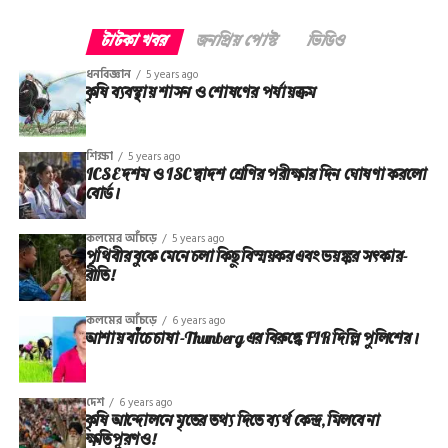
টাটকা খবর
জনপ্রিয় পোস্ট
ভিডিও
ধনবিজ্ঞান
5 years ago
কৃষি ব্যবস্থায় শাসন ও শোষণের পর্যায়ক্রম
শিক্ষা
5 years ago
ICSE দশম ও ISC দ্বাদশ শ্রেণির পরীক্ষার দিন ঘোষণা করলো
বোর্ড।
কলমের আঁচড়ে
5 years ago
পৃথিবীর বুকে মেনে চলা কিছু বিস্ময়কর এবং ভয়ঙ্কর সত্‍কার-
রীতি!
কলমের আঁচড়ে
6 years ago
আশায় বাঁচে চাষা-Thunberg এর বিরুদ্ধে FIR দিল্লি পুলিশের।
দেশ
6 years ago
কৃষি আন্দোলনে মৃতের তথ‌্য দিতে ব্যর্থ কেন্দ্র, মিলবে না
ক্ষতিপূরণও!