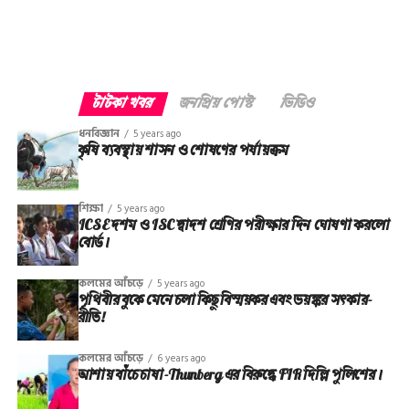
পরীক্ষা শুরুর ১৫ মিনিট আগে অর্থাৎ ১টা ৪৫ মিনিটে দিয়ে দেওয়া
হবে প্রশ্নপত্র। লেখা শুরু করা যাবে দুপুর ২টোয়।
টাটকা খবর
জনপ্রিয় পোস্ট
ভিডিও
ধনবিজ্ঞান
5 years ago
কৃষি ব্যবস্থায় শাসন ও শোষণের পর্যায়ক্রম
শিক্ষা
5 years ago
ICSE দশম ও ISC দ্বাদশ শ্রেণির পরীক্ষার দিন ঘোষণা করলো
বোর্ড।
কলমের আঁচড়ে
5 years ago
পৃথিবীর বুকে মেনে চলা কিছু বিস্ময়কর এবং ভয়ঙ্কর সত্‍কার-
রীতি!
কলমের আঁচড়ে
6 years ago
আশায় বাঁচে চাষা-Thunberg এর বিরুদ্ধে FIR দিল্লি পুলিশের।