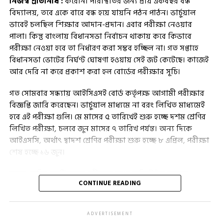
নিজস্ব প্রতিনিধি :
করোনা পরিস্থিতির জন্য প্রায় একবছর বন্ধ
বিদ্যালয়, তবে একে বারে বন্ধ হয়ে যায়নি পঠন পাঠন। ভার্চুয়াল
ভাবেই চলছিল শিক্ষার আদান-প্রদান। এবার পরীক্ষা নেওয়ার
পালা। কিন্তু বাংলায় বিধানসভা নির্বাচন থাকায় কবে কিভাবে
পরীক্ষা নেওয়া হবে তা নির্ধারণ করা সম্ভব হচ্ছিল না। গত সপ্তাহে
বিধানসভা ভোটের নির্ঘণ্ট ঘোষণা হওয়ায় সেই জট কেটেছে। কাজেই
আর দেরি না করে প্রকাশ করা হল বোর্ডের পরীক্ষার সূচি।
গত সোমবার সন্ধ্যায় আইসিএসই বোর্ড কর্তৃপক্ষ আগামী পরীক্ষার
বিজ্ঞপ্তি জারি করেছেন। ভার্চুয়াল মাধ্যমে না বরং লিখিত মাধ্যমেই
হবে এই পরীক্ষা গুলি। মে মাসের ৫ তারিখেই শুরু হচ্ছে দশম শ্রেণির
লিখিত পরীক্ষা, চলবে জুন মাসের ৭ তারিখ পর্যন্ত। অন্য দিকে
আইএসসি, অর্থাৎ দ্বাদশ শ্রেণির পরীক্ষা শুরু হচ্ছে ৮ এপ্রিল, পরীক্ষা
শেষ হচ্ছে ১৬ জুন।
দ্বাদশ শ্রেণির প্র্যাক্টিক্যাল পরীক্ষার মধ্যে কম্পিউটার সায়েন্স
CONTINUE READING
পেপার-২ প্র্যাক্টিক্যাল প্ল্যানিং সেশন হবে ৮ এপ্রিল, হোম সায়েন্স
পেপার-২ প্র্যাক্টিক্যাল প্ল্যানিং সেশন এবং ইন্ডিয়ান মিউজ়িক
কর্নাটকি পেপার-২ প্র্যাক্টিক্যাল হবে ৯ এপ্রিল। বাকি প্র্যাক্টিক্যাল
ADVERTISEMENT