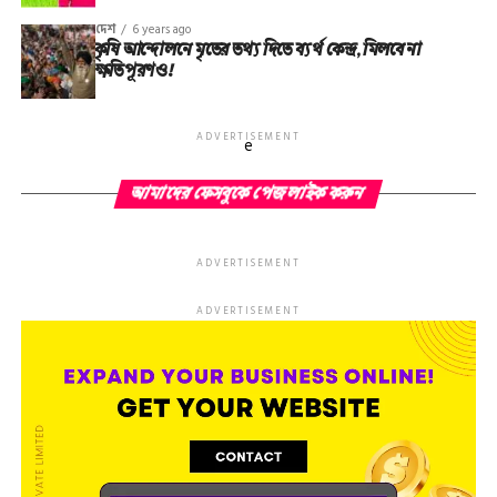
দেশ
6 years ago
কৃষি আন্দোলনে মৃতের তথ‌্য দিতে ব্যর্থ কেন্দ্র, মিলবে না
ক্ষতিপূরণও!
ADVERTISEMENT
e
আমাদের ফেসবুকে পেজ লাইক করুন
ADVERTISEMENT
ADVERTISEMENT