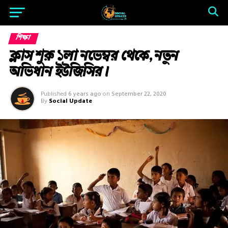
শিক্ষা
ক্লাস শুরু ১লা নভেম্বর থেকে, নতুন
অভিধান ইউজিসির।
Published
6 years ago
on
September 22, 2020
By
Social Update