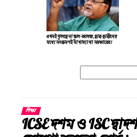
এখনই খুলছে না স্কুল-কলেজ, ছাত্র-ছাত্রীদের
মধ্যে সংক্রমণই মাথাব্যাথা সরকারের!
শিক্ষা
ICSE দশম ও ISC দ্বাদশ 