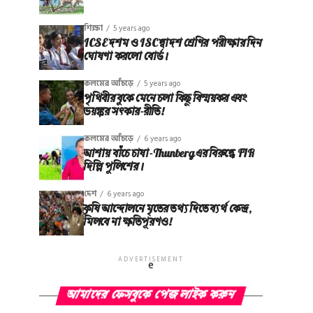
শিক্ষা
5 years ago
ICSE দশম ও ISC দ্বাদশ শ্রেণির পরীক্ষার দিন
ঘোষণা করলো বোর্ড।
কলমের আঁচড়ে
5 years ago
পৃথিবীর বুকে মেনে চলা কিছু বিস্ময়কর এবং
ভয়ঙ্কর সত্‍কার-রীতি!
কলমের আঁচড়ে
6 years ago
আশায় বাঁচে চাষা-Thunberg এর বিরুদ্ধে FIR
দিল্লি পুলিশের।
দেশ
6 years ago
কৃষি আন্দোলনে মৃতের তথ‌্য দিতে ব্যর্থ কেন্দ্র,
মিলবে না ক্ষতিপূরণও!
ADVERTISEMENT
e
আমাদের ফেসবুকে পেজ লাইক করুন