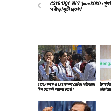
CSIR UGC-NET June 2020 : পুননি
পরীক্ষা সূচী প্রকাশ
ICSE দশম ও ISC দ্বাদশ শ্রেণির পরীক্ষার
ট্যাব ক
দিন ঘোষণা করলো বোর্ড।
হাজারের